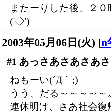
またーりした後、２０
('◇')ゞ
2003年05月06日(火)
[
n
#1
あっさあさあさあさ
ねもーい(´Д｀;)
うう、だる～～～～～
連休明け、さあ社会復