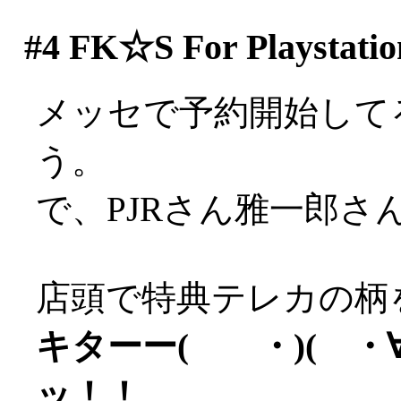
#4
FK☆S For Playstatio
メッセで予約開始して
う。
で、PJRさん雅一郎さ
店頭で特典テレカの柄
キターー( ・)( ・∀)
ッ！！