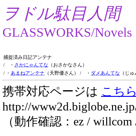
ヲドル駄目人間
GLASSWORKS/Novels
捕捉済み日記アンテナ
/ ・
さかにゃんてな
（おさかなさん）
/ ・
あまねアンテナ
（天野優さん）
/ ・
ダメあんてな
（じゅ
携帯対応ページは
こち
http://www2d.biglobe.ne.jp
（動作確認：ez / willcom 