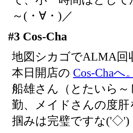
～(・∀・)／
#3
Cos-Cha
地図シカゴでALMA
本日開店の
Cos-Chaへ
船雄さん（とたいら～
勤、メイドさんの度肝を
掴みは完璧ですな('◇')