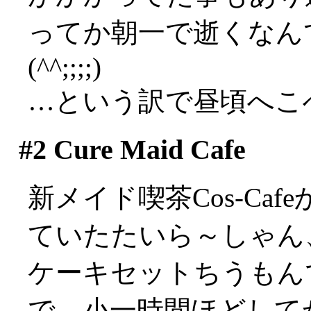
ってか朝一で逝くなん
(^^;;;;)
…という訳で昼頃へこ
#2
Cure Maid Cafe
新メイド喫茶Cos-Ca
ていたたいら～しゃん
ケーキセットちうもんでマ
で、小一時間ほどして