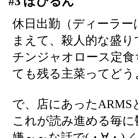
#3
ぽひるん
休日出勤（ディーラー
まえて、殺人的な盛り
チンジャオロース定食
ても残る主菜ってどうよ
で、店にあったARM
これが読み進める毎に
嫌～～な話で(・∀・)