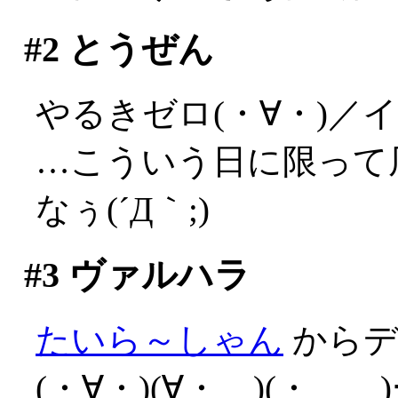
#2
とうぜん
やるきゼロ(・∀・)／
…こういう日に限って
なぅ(´Д｀;)
#3
ヴァルハラ
たいら～しゃん
からデ
(・∀・)(∀・ )(・