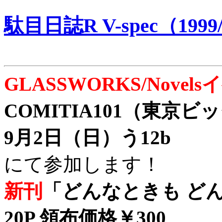
駄目日誌R V-spec（1999/
GLASSWORKS/Nove
COMITIA101（東京
9月2日（日）う12b
にて参加します！
新刊
「どんなときも どん
20P 領布価格￥300