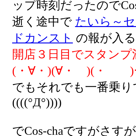
ップ時刻だったのでCos
逝く途中で
たいら～セ
ドカンスト
の報が入る
開店３日目でスタンプ満
(・∀・)(∀・ )(・
でもそれでも一番乗り
((((°Д°))))
でCos-chaですが