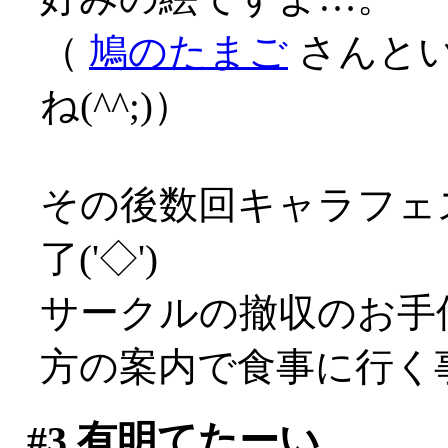
（
鳩のたまご
さんと
ね(^^;)）
その後数回キャラフェ
了('◇')ゞ
サークルの撤収のお手
方の案内で食事に行く
#3
有明てたーい