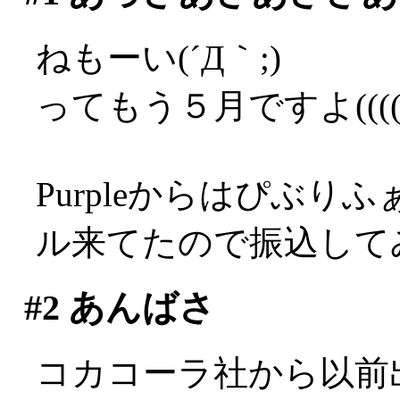
ねもーい(´Д｀;)
ってもう５月ですよ((((°Д
Purpleからはぴぶ
ル来てたので振込してみ
#2
あんばさ
コカコーラ社から以前