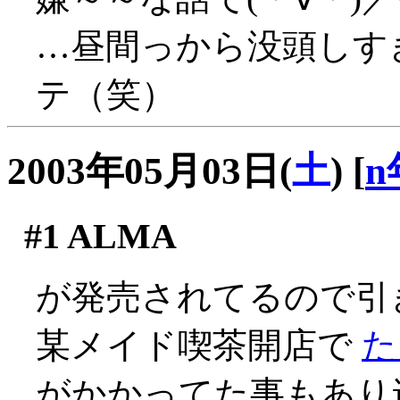
…昼間っから没頭しす
テ（笑）
2003年05月03日(
土
)
[
n
#1
ALMA
が発売されてるので引
某メイド喫茶開店で
た
がかかってた事もあり