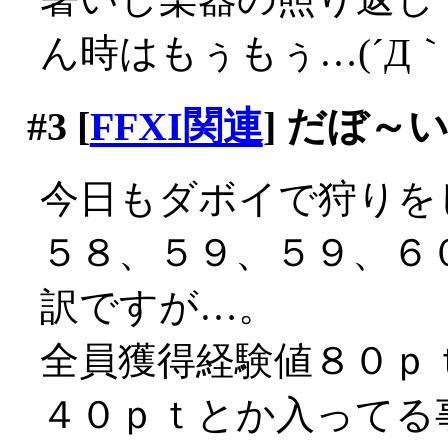
ん時はもぅもぅ…(´Д｀;
#3
[
FFXI関連
] だぼ～
今日もダボイで狩りを
５８、５９、５９、６
訳ですが…。
全員獲得経験値８０ｐ
４０ｐｔとか入ってる