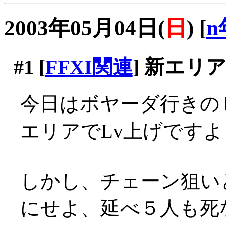
2003年05月04日(
日
)
[
n
#1
[
FFXI関連
] 新エリ
今日はボヤーダ行きの
エリアでLv上げです
しかし、チェーン狙い
にせよ、延べ５人も死な