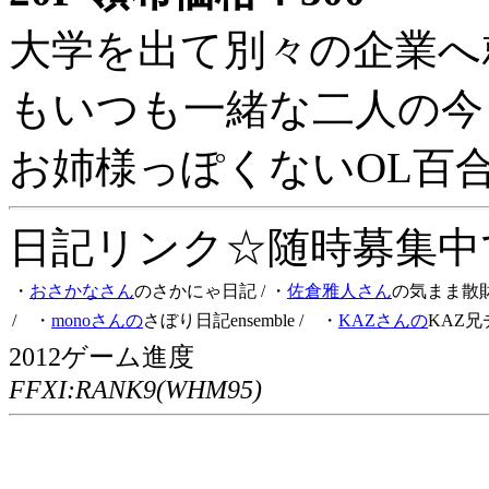
大学を出て別々の企業へ
もいつも一緒な二人の今
お姉様っぽくないOL百
日記リンク☆随時募集中です
・
おさかなさん
のさかにゃ日記
/ ・
佐倉雅人さん
の気まま散
/ ・
monoさんの
さぼり日記ensemble
/ ・
KAZさんの
KAZ兄
2012ゲーム進度
FFXI:RANK9(WHM95)