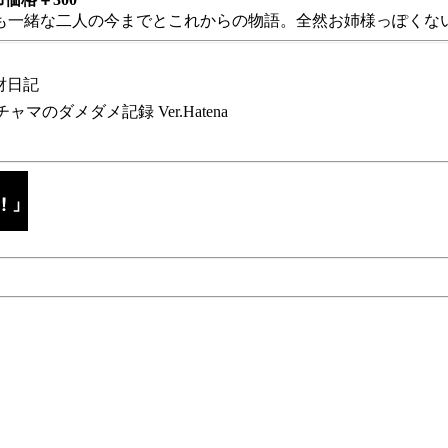
も一緒な二人の今までとこれからの物語。全然お姉様っぽくない
財日記
チャマのダメダメ記録 Ver.Hatena