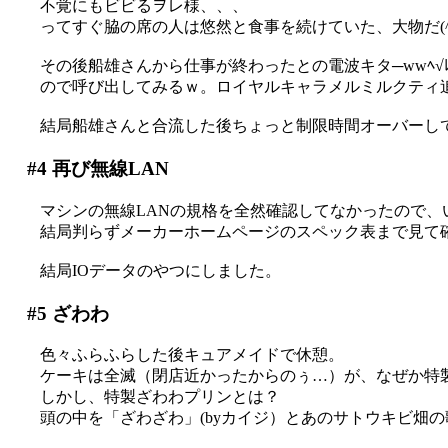
不覚にもビビるヲレ様、、、
ってすぐ脇の席の人は悠然と食事を続けていた、大物だ(^^
その後船雄さんから仕事が終わったとの電波キタ─wwﾍ√ﾚvv~─(ﾟ
ので呼び出してみるｗ。ロイヤルキャラメルミルクティ
結局船雄さんと合流した後ちょっと制限時間オーバーしてし
#4
再び無線LAN
マシンの無線LANの規格を全然確認してなかったので、
結局判らずメーカーホームページのスペック表まで見て
結局IOデータのやつにしました。
#5
ざわわ
色々ふらふらした後キュアメイドで休憩。
ケーキは全滅（閉店近かったからのぅ…）が、なぜか特
しかし、特製ざわわプリンとは？
頭の中を「ざわざわ」(byカイジ）とあのサトウキビ畑の歌