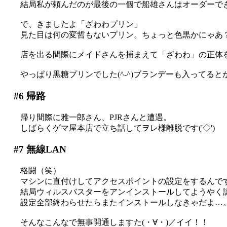
結局私が頼んだのが最後の一個で船雄さんはオーダーできま
で、きましたよ「ざわわプリン」
見た目は何の変哲もないプリン。ちょっと色黒かにゃあ
店を出る間際にメイドさんを捕まえて「ざわわ」の正体
やっぱり黒糖プリンでした(^-^)ブランデーも入ってると
#6
帰路
帰り間際に雅一郎さん、PJRさんと遭遇。
しばらくゲマ屋本店で立ち話してヲレ様離脱です('◇')ゞ
#7
無線LAN
格闘（笑）
マシンに直付けしてアクセスポイントの設定をするんですが、
結局ウィルスバスターをアンインストールしてようやく認識
設定全部終わらせたらまたインストールしなきゃだよ…
そんなこんなで無事開通しますた(・∀・)／イイ！！