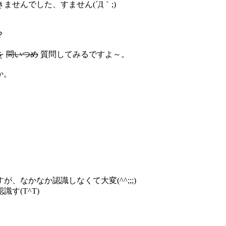
せんでした、すません(´Д｀;)
？
を
問いつめ
質問してみるですよ～。
か。
なかなか認識しなくて大変(^^;;;)
す(T^T)
。