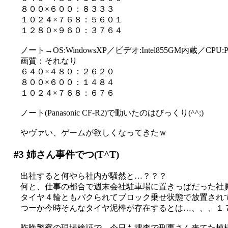
８００×６００：８３３３
１０２４×７６８：５６０１
１２８０×９６０：３７６４
ノート→OS:WindowsXP／ビデオ:Intel855GM内蔵／CPU:Pen
画質：それなり
６４０×４８０：２６２０
８００×６００：１４８４
１０２４×７６８：６７６
ノート(Panasonic CF-R2)で動いたのはびっくり(^^;)
やヴァい、ゲームが欲しくなってきたｗ
#3
姉さん事件でつ(T^T)
出社すると何やら社内が騒然と…？？？
何と、仕事の都合で週末会社駐車場に置きっぱだった社
タイヤ４輪ともパクられてブロック乗せ状態で放置されてい
つーか今時そんなタイヤ泥棒が存在するとは…、、、１７イ
昨晩警察の現場検証で、今日も捜査で刑事さん来てた模