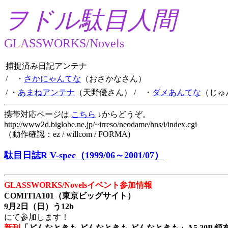
ヲドル駄目人間
GLASSWORKS/Novels
捕捉済み日記アンテナ
/ ・
さかにゃんてな
（おさかなさん）
/ ・
あまねアンテナ
（天野優さん）
/ ・
ダメあんてな
（じゅ
携帯対応ページは
こちら
↓からどうぞ。
http://www2d.biglobe.ne.jp/~irreso/neodame/hns/i/index.cgi
（動作確認：ez / willcom / FORMA)
駄目日誌R V-spec（1999/06～2001/07）
GLASSWORKS/Novelsイベント参加情報
COMITIA101（東京ビッグサイト）
9月2日（日）う12b
にて参加します！
新刊
「どんなときも どんなときも どんなときも」A5 20P 領布