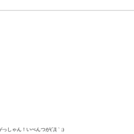
しゃん！いべんつが(´Д｀;)