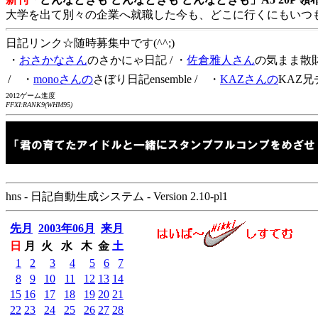
大学を出て別々の企業へ就職した今も、どこに行くにもいつ
日記リンク☆随時募集中です(^^;)
・
おさかなさん
のさかにゃ日記
/ ・
佐倉雅人さん
の気まま散
/ ・
monoさんの
さぼり日記ensemble
/ ・
KAZさんの
KAZ兄
2012ゲーム進度
FFXI:RANK9(WHM95)
hns - 日記自動生成システム - Version 2.10-pl1
先月
2003年06月
来月
日
月
火
水
木
金
土
1
2
3
4
5
6
7
8
9
10
11
12
13
14
15
16
17
18
19
20
21
22
23
24
25
26
27
28