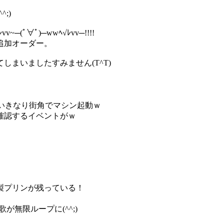
;)
∀ﾟ)─wwﾍ√ﾚvv─!!!!
追加オーダー。
まいましたすみません(T^T)
いきなり街角でマシン起動ｗ
確認するイベントがｗ
製プリンが残っている！
が無限ループに(^^;)