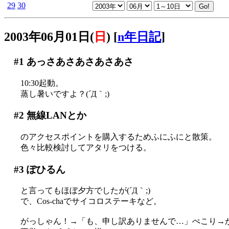
29
30
2003年06月01日(
日
)
[
n年日記
]
#1
あっさあさあさあさあさ
10:30起動。
蒸し暑いですよ？(´Д｀;)
#2
無線LANとか
のアクセスポイントを購入するためふにふにと散策。
色々比較検討してアタリをつける。
#3
ぽひるん
と言ってもほぼ夕方でしたが(´Д｀;)
で、Cos-chaでサイコロステーキなど。
がっしゃん！→「も、申し訳ありませんで…」ぺこり→がっ