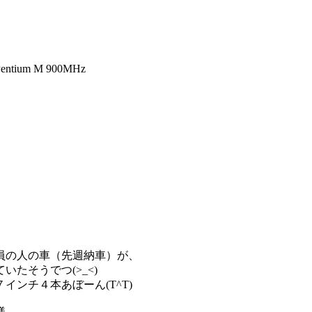
tium M 900MHz
員の人の車（先週納車）が、
たそうでつ(>_<)
ンチ４本あぼーん(T^T)
様…。