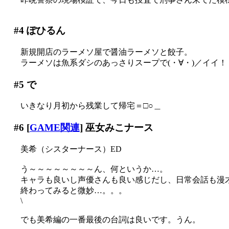
#4
ぽひるん
新規開店のラーメソ屋で醤油ラーメソと餃子。
ラーメソは魚系ダシのあっさりスープで(・∀・)／イイ！
#5
で
いきなり月初から残業して帰宅＝□○＿
#6
[
GAME関連
] 巫女みこナース
美希（シスターナース）ED
う～～～～～～～～ん、何というか…。
キャラも良いし声優さんも良い感じだし、日常会話も漫
終わってみると微妙…。。。
\
でも美希編の一番最後の台詞は良いです。うん。