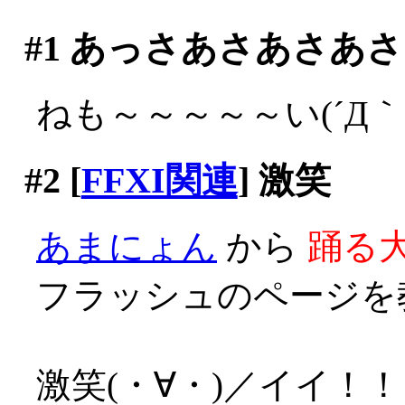
#1
あっさあさあさあさ
ねも～～～～～い(´Д｀;
#2
[
FFXI関連
] 激笑
あまにょん
から
踊る大
フラッシュのページを
激笑(・∀・)／イイ！！