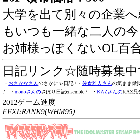
大学を出て別々の企業へ
もいつも一緒な二人の今
お姉様っぽくないOL百
日記リンク☆随時募集中です
・
おさかなさん
のさかにゃ日記
/ ・
佐倉雅人さん
の気まま散
/ ・
monoさんの
さぼり日記ensemble
/ ・
KAZさんの
KAZ兄
2012ゲーム進度
FFXI:RANK9(WHM95)