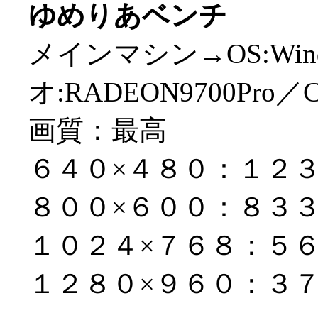
ゆめりあベンチ
メインマシン→OS:Win
オ:RADEON9700Pro／CP
画質：最高
６４０×４８０：１２
８００×６００：８３
１０２４×７６８：５
１２８０×９６０：３