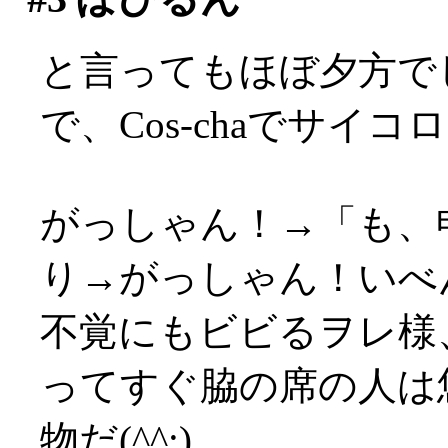
と言ってもほぼ夕方でした
で、Cos-chaでサイ
がっしゃん！→「も、
り→がっしゃん！いべんつ
不覚にもビビるヲレ様
ってすぐ脇の席の人は
物だ(^^;)