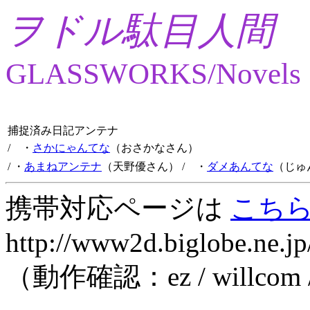
ヲドル駄目人間
GLASSWORKS/Novels
捕捉済み日記アンテナ
/ ・
さかにゃんてな
（おさかなさん）
/ ・
あまねアンテナ
（天野優さん）
/ ・
ダメあんてな
（じゅ
携帯対応ページは
こち
http://www2d.biglobe.ne.jp
（動作確認：ez / willcom 