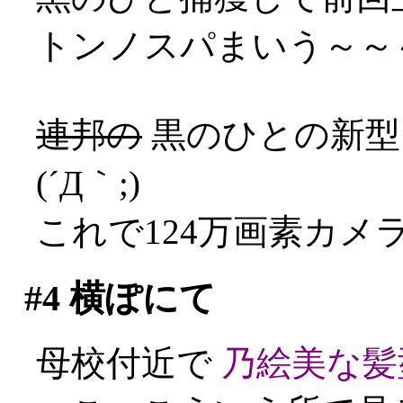
トンノスパまいう～～～
連邦の
黒のひとの新
(´Д｀;)
これで124万画素カメラ
#4
横ぽにて
母校付近で
乃絵美な髪