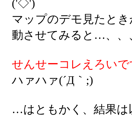
('◇')ゞ
マップのデモ見たとき
動させてみると…、、
せんせーコレえろいです
ハァハァ(´Д｀;)
…はともかく、結果は以下(