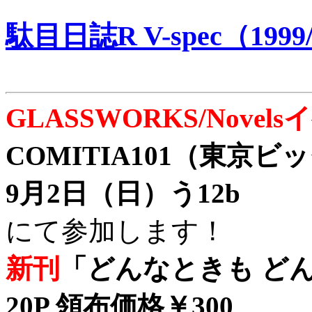
駄目日誌R V-spec（1999/
GLASSWORKS/Nove
COMITIA101（東京
9月2日（日）う12b
にて参加します！
新刊
「どんなときも どん
20P 領布価格￥300