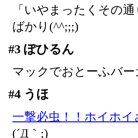
「いやまったくその通
ばかり(^^;;;)
#3
ぽひるん
マックでおとーふバー
#4
うほ
一撃必虫！！ホイホイ
(´Д｀;)