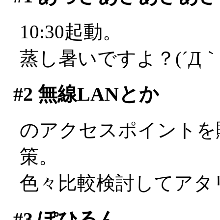
10:30起動。
蒸し暑いですよ？(´Д｀;
#2
無線LANとか
のアクセスポイントを
策。
色々比較検討してアタ
#3
ぽひるん