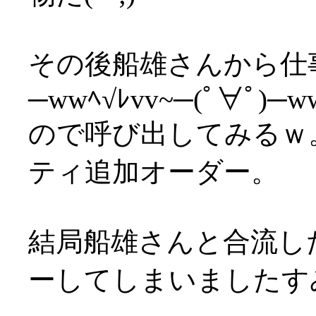
その後船雄さんから仕
─wwﾍ√ﾚvv~─(ﾟ∀ﾟ)─ww
ので呼び出してみるｗ
ティ追加オーダー。
結局船雄さんと合流し
ーしてしまいましたすみ