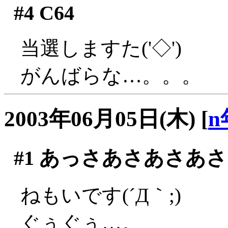
#4
C64
当選しますた('◇')ゞ
がんばらな…。。。
2003年06月05日(木)
[
n
#1
あっさあさあさあさ
ねもいです(´Д｀;)
ぐぅぐぅ…。