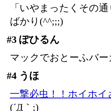
「いやまったくその通
ばかり(^^;;;)
#3
ぽひるん
マックでおとーふバー
#4
うほ
一撃必虫！！ホイホイ
(´Д｀;)