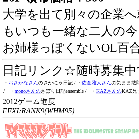
大学を出て別々の企業へ
もいつも一緒な二人の今
お姉様っぽくないOL百
日記リンク☆随時募集中です
・
おさかなさん
のさかにゃ日記
/ ・
佐倉雅人さん
の気まま散
/ ・
monoさんの
さぼり日記ensemble
/ ・
KAZさんの
KAZ兄
2012ゲーム進度
FFXI:RANK9(WHM95)