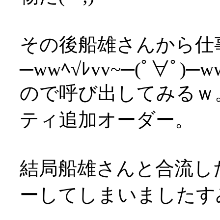
その後船雄さんから仕
─wwﾍ√ﾚvv~─(ﾟ∀ﾟ)─ww
ので呼び出してみるｗ
ティ追加オーダー。
結局船雄さんと合流し
ーしてしまいましたすみ