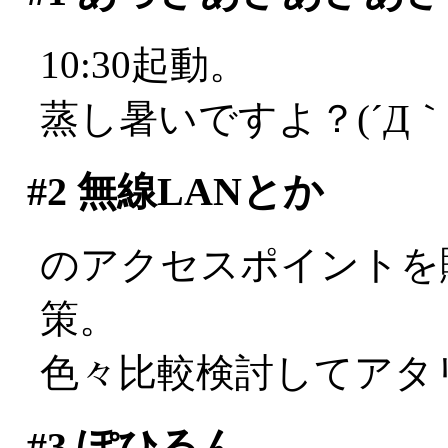
10:30起動。
蒸し暑いですよ？(´Д｀;
#2
無線LANとか
のアクセスポイントを
策。
色々比較検討してアタ
#3
ぽひるん