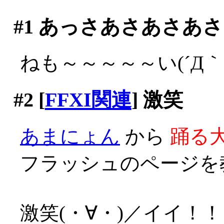
#1
あっさあさあさあさ
ねも～～～～～い(´Д｀;
#2
[
FFXI関連
] 激笑
あまにょん
から
踊る大
フラッシュのページを
激笑(・∀・)／イイ！！