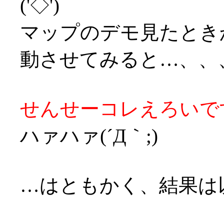
('◇')ゞ
マップのデモ見たとき
動させてみると…、、
せんせーコレえろいです
ハァハァ(´Д｀;)
…はともかく、結果は以下(