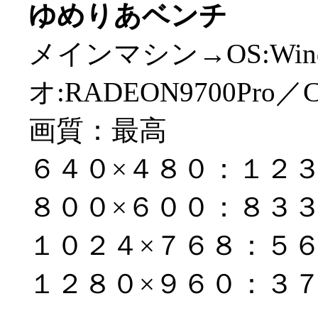
ゆめりあベンチ
メインマシン→OS:Win
オ:RADEON9700Pro／CP
画質：最高
６４０×４８０：１２
８００×６００：８３
１０２４×７６８：５
１２８０×９６０：３