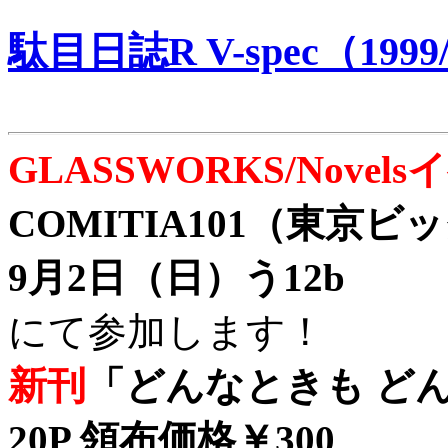
駄目日誌R V-spec（1999/
GLASSWORKS/Nove
COMITIA101（東京
9月2日（日）う12b
にて参加します！
新刊
「どんなときも どん
20P 領布価格￥300