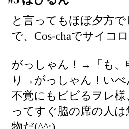
と言ってもほぼ夕方でした
で、Cos-chaでサイ
がっしゃん！→「も、
り→がっしゃん！いべんつ
不覚にもビビるヲレ様
ってすぐ脇の席の人は
物だ(^^;)