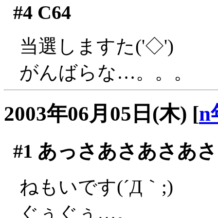
#4
C64
当選しますた('◇')ゞ
がんばらな…。。。
2003年06月05日(木)
[
n
#1
あっさあさあさあさ
ねもいです(´Д｀;)
ぐぅぐぅ…。