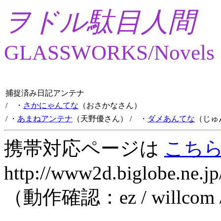
ヲドル駄目人間
GLASSWORKS/Novels
捕捉済み日記アンテナ
/ ・
さかにゃんてな
（おさかなさん）
/ ・
あまねアンテナ
（天野優さん）
/ ・
ダメあんてな
（じゅ
携帯対応ページは
こち
http://www2d.biglobe.ne.jp
（動作確認：ez / willcom 