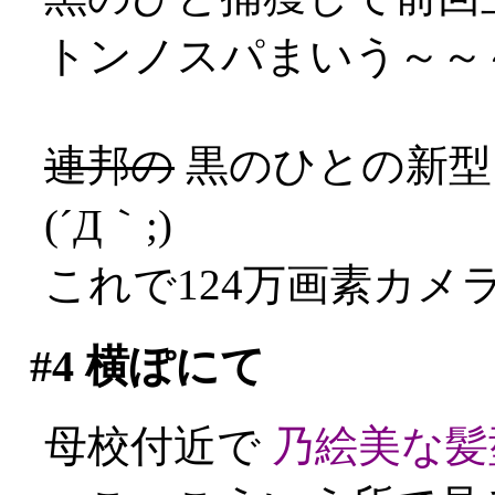
トンノスパまいう～～～
連邦の
黒のひとの新
(´Д｀;)
これで124万画素カメラ
#4
横ぽにて
母校付近で
乃絵美な髪