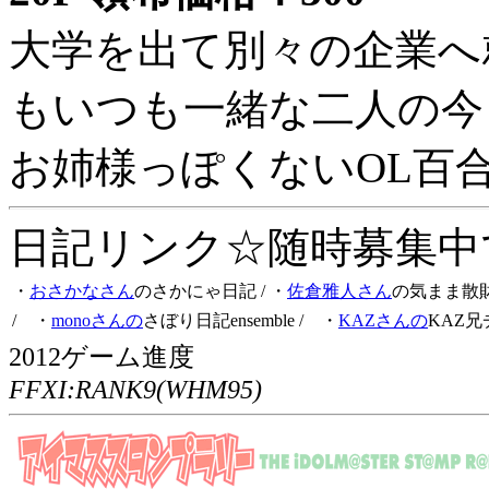
大学を出て別々の企業へ
もいつも一緒な二人の今
お姉様っぽくないOL百
日記リンク☆随時募集中です
・
おさかなさん
のさかにゃ日記
/ ・
佐倉雅人さん
の気まま散
/ ・
monoさんの
さぼり日記ensemble
/ ・
KAZさんの
KAZ兄
2012ゲーム進度
FFXI:RANK9(WHM95)