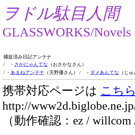
ヲドル駄目人間
GLASSWORKS/Novels
捕捉済み日記アンテナ
/ ・
さかにゃんてな
（おさかなさん）
/ ・
あまねアンテナ
（天野優さん）
/ ・
ダメあんてな
（じゅ
携帯対応ページは
こち
http://www2d.biglobe.ne.jp
（動作確認：ez / willcom 