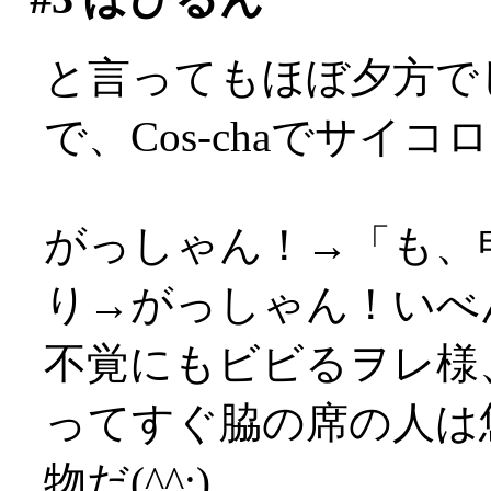
と言ってもほぼ夕方でした
で、Cos-chaでサイ
がっしゃん！→「も、
り→がっしゃん！いべんつ
不覚にもビビるヲレ様
ってすぐ脇の席の人は
物だ(^^;)