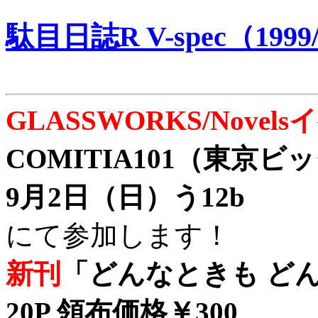
駄目日誌R V-spec（1999/
GLASSWORKS/Nove
COMITIA101（東京
9月2日（日）う12b
にて参加します！
新刊
「どんなときも どん
20P 領布価格￥300