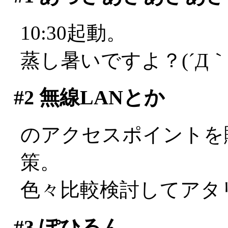
10:30起動。
蒸し暑いですよ？(´Д｀;
#2
無線LANとか
のアクセスポイントを
策。
色々比較検討してアタ
#3
ぽひるん