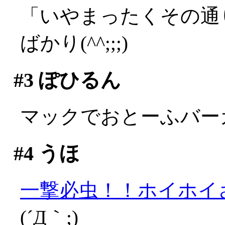
「いやまったくその通
ばかり(^^;;;)
#3
ぽひるん
マックでおとーふバー
#4
うほ
一撃必虫！！ホイホイ
(´Д｀;)