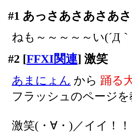
#1
あっさあさあさあさ
ねも～～～～～い(´Д｀;
#2
[
FFXI関連
] 激笑
あまにょん
から
踊る大
フラッシュのページを
激笑(・∀・)／イイ！！