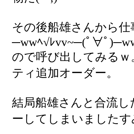
その後船雄さんから仕
─wwﾍ√ﾚvv~─(ﾟ∀ﾟ)─ww
ので呼び出してみるｗ
ティ追加オーダー。
結局船雄さんと合流し
ーしてしまいましたすみ