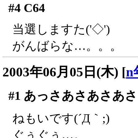
#4
C64
当選しますた('◇')ゞ
がんばらな…。。。
2003年06月05日(木)
[
n
#1
あっさあさあさあさ
ねもいです(´Д｀;)
ぐぅぐぅ…。