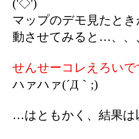
('◇')ゞ
マップのデモ見たとき
動させてみると…、、
せんせーコレえろいです
ハァハァ(´Д｀;)
…はともかく、結果は以下(