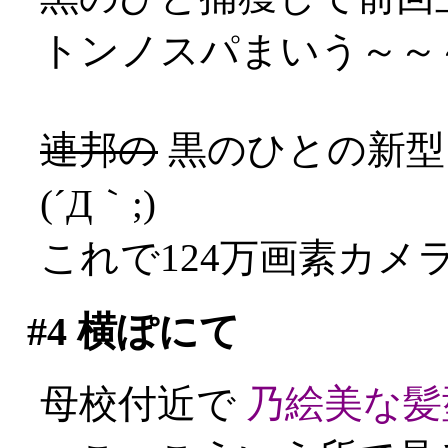
トンノスパまいう～～～
連邦の
黒のひとの新
(´Д｀;)
これで124万画素カメラ
#4
横ぽにて
母校付近で
乃絵美な髪