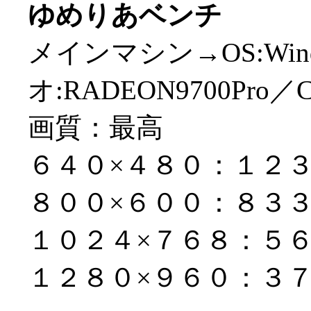
ゆめりあベンチ
メインマシン→OS:Win
オ:RADEON9700Pro／CP
画質：最高
６４０×４８０：１２
８００×６００：８３
１０２４×７６８：５
１２８０×９６０：３