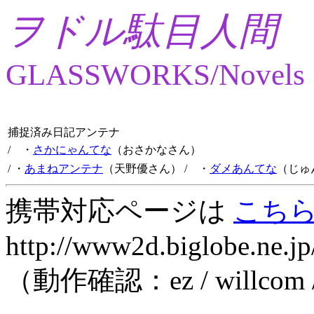
ヲドル駄目人間
GLASSWORKS/Novels
捕捉済み日記アンテナ
/ ・
さかにゃんてな
（おさかなさん）
/ ・
あまねアンテナ
（天野優さん）
/ ・
ダメあんてな
（じゅ
携帯対応ページは
こち
http://www2d.biglobe.ne.jp
（動作確認：ez / willcom 