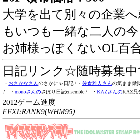
大学を出て別々の企業へ
もいつも一緒な二人の今
お姉様っぽくないOL百
日記リンク☆随時募集中です
・
おさかなさん
のさかにゃ日記
/ ・
佐倉雅人さん
の気まま散
/ ・
monoさんの
さぼり日記ensemble
/ ・
KAZさんの
KAZ兄
2012ゲーム進度
FFXI:RANK9(WHM95)