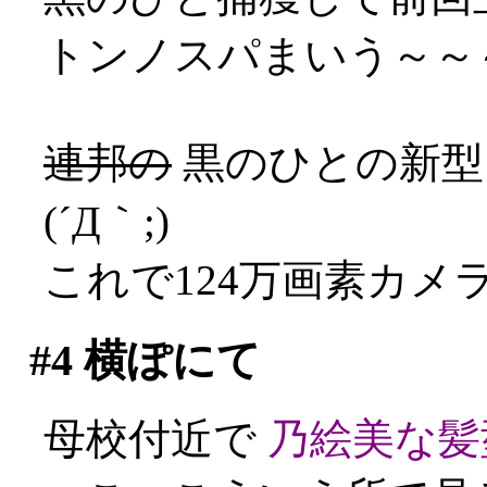
トンノスパまいう～～～
連邦の
黒のひとの新
(´Д｀;)
これで124万画素カメラ
#4
横ぽにて
母校付近で
乃絵美な髪