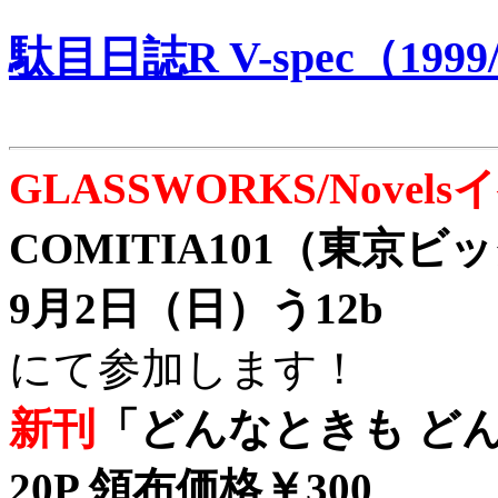
駄目日誌R V-spec（1999/
GLASSWORKS/Nove
COMITIA101（東京
9月2日（日）う12b
にて参加します！
新刊
「どんなときも どん
20P 領布価格￥300