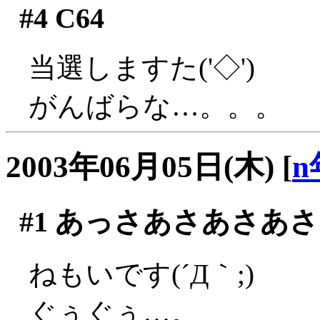
#4
C64
当選しますた('◇')ゞ
がんばらな…。。。
2003年06月05日(木)
[
n
#1
あっさあさあさあさ
ねもいです(´Д｀;)
ぐぅぐぅ…。