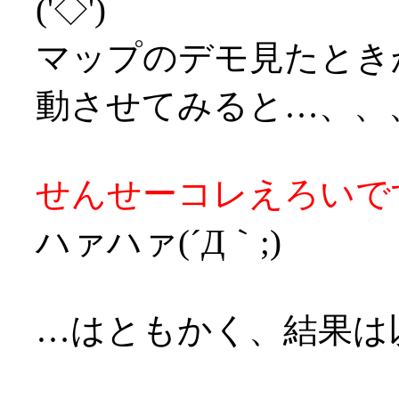
('◇')ゞ
マップのデモ見たとき
動させてみると…、、
せんせーコレえろいです
ハァハァ(´Д｀;)
…はともかく、結果は以下(