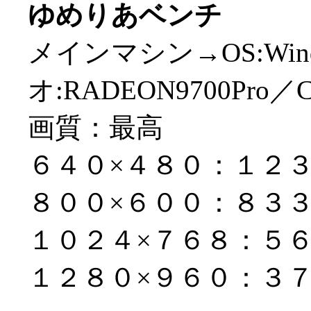
ゆめりあベンチ
メインマシン→OS:Win
オ:RADEON9700Pro／CP
画質：最高
６４０×４８０：１２
８００×６００：８３
１０２４×７６８：５
１２８０×９６０：３