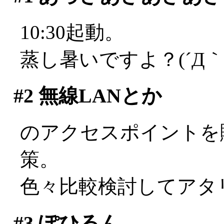
10:30起動。
蒸し暑いですよ？(´Д｀;
#2
無線LANとか
のアクセスポイントを
策。
色々比較検討してアタ
#3
ぽひるん