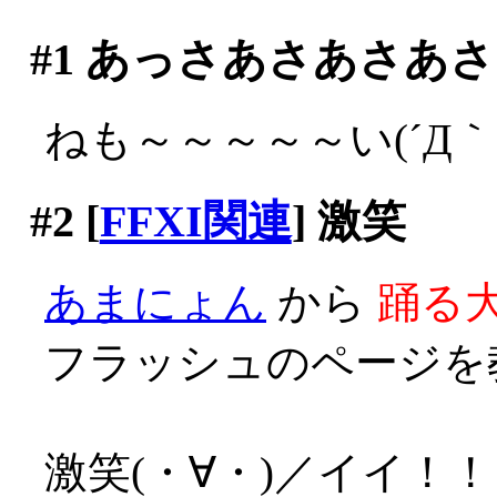
#1
あっさあさあさあさ
ねも～～～～～い(´Д｀;
#2
[
FFXI関連
] 激笑
あまにょん
から
踊る大
フラッシュのページを
激笑(・∀・)／イイ！！