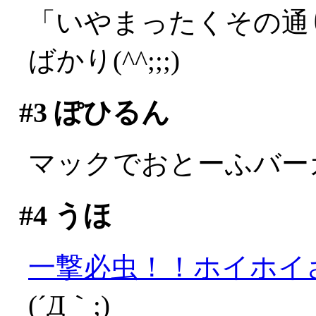
「いやまったくその通
ばかり(^^;;;)
#3
ぽひるん
マックでおとーふバー
#4
うほ
一撃必虫！！ホイホイ
(´Д｀;)