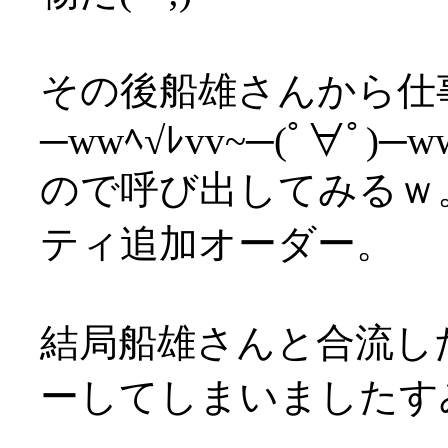
その後船雄さんから仕
─wwﾍ√ﾚvv~─(ﾟ∀ﾟ)─ww
ので呼び出してみるｗ
ティ追加オーダー。
結局船雄さんと合流し
ーしてしまいましたすみ