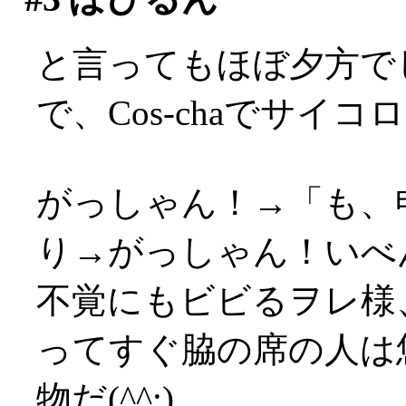
と言ってもほぼ夕方でした
で、Cos-chaでサイ
がっしゃん！→「も、
り→がっしゃん！いべんつ
不覚にもビビるヲレ様
ってすぐ脇の席の人は
物だ(^^;)