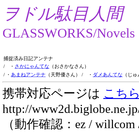
ヲドル駄目人間
GLASSWORKS/Novels
捕捉済み日記アンテナ
/ ・
さかにゃんてな
（おさかなさん）
/ ・
あまねアンテナ
（天野優さん）
/ ・
ダメあんてな
（じゅ
携帯対応ページは
こち
http://www2d.biglobe.ne.jp
（動作確認：ez / willcom 