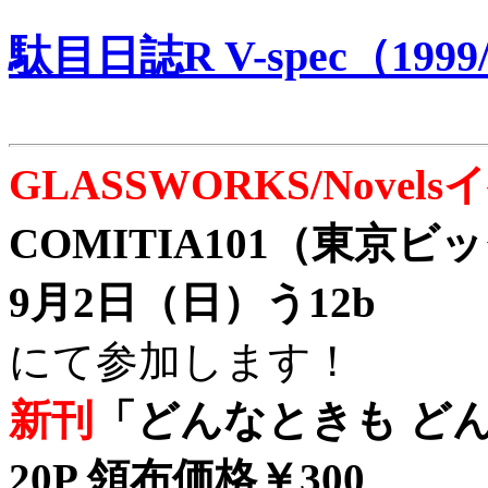
駄目日誌R V-spec（1999/
GLASSWORKS/Nove
COMITIA101（東京
9月2日（日）う12b
にて参加します！
新刊
「どんなときも どん
20P 領布価格￥300