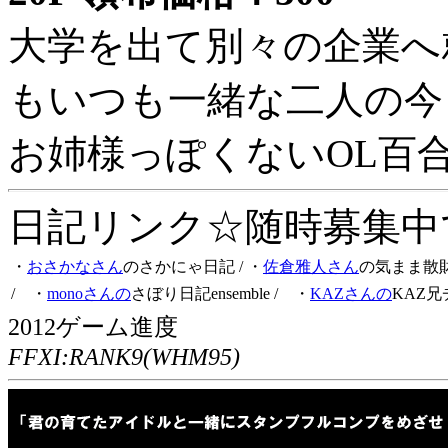
大学を出て別々の企業へ
もいつも一緒な二人の今
お姉様っぽくないOL百
日記リンク☆随時募集中です
・
おさかなさん
のさかにゃ日記
/ ・
佐倉雅人さん
の気まま散
/ ・
monoさんの
さぼり日記ensemble
/ ・
KAZさんの
KAZ兄
2012ゲーム進度
FFXI:RANK9(WHM95)