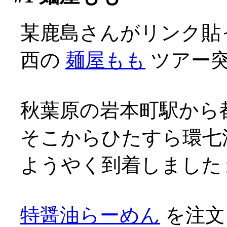
某鹿島さんがリンク貼
西の
麺屋もも
ツアー突発
秋葉原の岩本町駅から
そこからひたすら環七
ようやく到着しましたョ(^-
特醤油らーめん
を注文