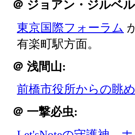
＠
ジョアン・ジルベル
東京国際フォーラム
有楽町駅方面。
＠
浅間山:
前橋市役所からの眺
＠
一撃必虫:
Let'sNoteの守護神、