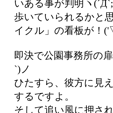
いある事が判明ヽ(´Д`;
歩いていられるかと
イクル」の看板が！('▽
即決で公園事務所の扉
`)ノ
ひたすら、彼方に見
するですよ。
そして追い風に押さ