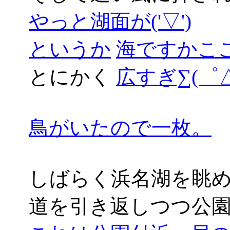
やっと湖面が('▽')
というか
海ですかここは((
とにかく
広すぎ∑(゜△
鳥がいたので一枚。
しばらく浜名湖を眺
道を引き返しつつ公