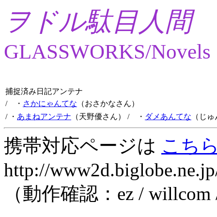
ヲドル駄目人間
GLASSWORKS/Novels
捕捉済み日記アンテナ
/ ・
さかにゃんてな
（おさかなさん）
/ ・
あまねアンテナ
（天野優さん）
/ ・
ダメあんてな
（じゅ
携帯対応ページは
こち
http://www2d.biglobe.ne.jp
（動作確認：ez / willcom 