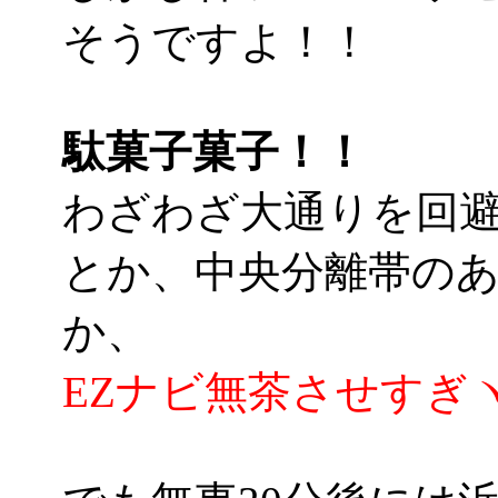
そうですよ！！
駄菓子菓子！！
わざわざ大通りを回
とか、中央分離帯の
か、
EZナビ無茶させすぎヽ(´