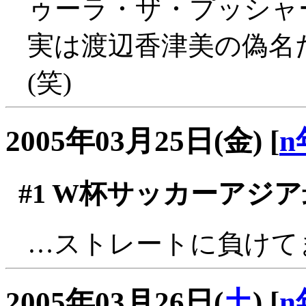
ゥーラ・ザ・プッシャ
実は渡辺香津美の偽名
(笑)
2005年03月25日(金)
[
n
#1
W杯サッカーアジア
…ストレートに負けてます
2005年03月26日(
土
)
[
n