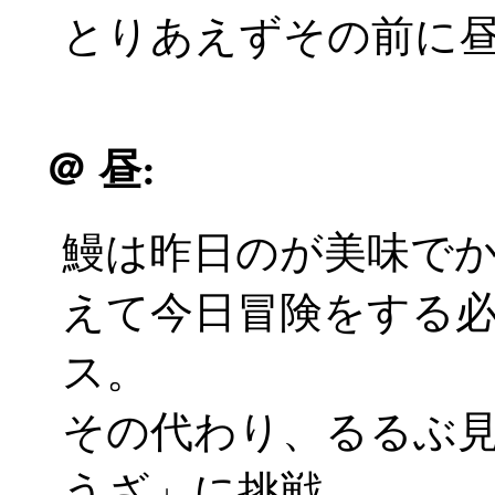
とりあえずその前に
＠
昼:
鰻は昨日のが美味で
えて今日冒険をする
ス。
その代わり、るるぶ
うざ」に挑戦。