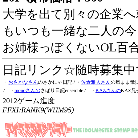
大学を出て別々の企業へ
もいつも一緒な二人の今
お姉様っぽくないOL百
日記リンク☆随時募集中です
・
おさかなさん
のさかにゃ日記
/ ・
佐倉雅人さん
の気まま散
/ ・
monoさんの
さぼり日記ensemble
/ ・
KAZさんの
KAZ兄
2012ゲーム進度
FFXI:RANK9(WHM95)