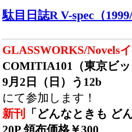
駄目日誌R V-spec（1999/
GLASSWORKS/Nove
COMITIA101（東京
9月2日（日）う12b
にて参加します！
新刊
「どんなときも どん
20P 領布価格￥300