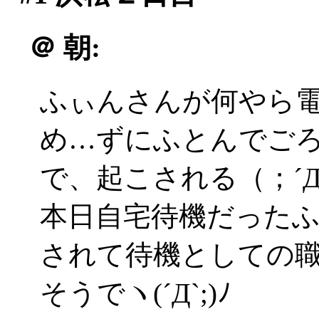
＠
朝:
ふぃんさんが何やら
め…ずにふとんでご
で、起こされる（；´
本日自宅待機だった
されて待機としての
そうでヽ(´Д`;)ﾉ