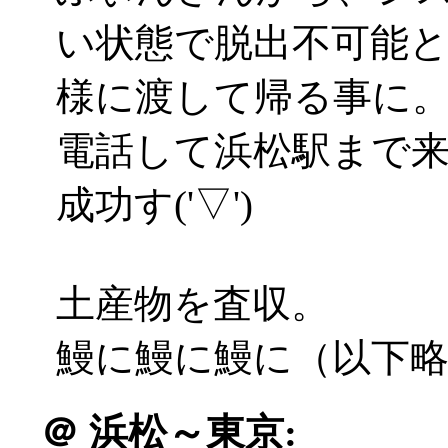
い状態で脱出不可能
様に渡して帰る事に
電話して浜松駅まで
成功す('▽')
土産物を査収。
鰻に鰻に鰻に（以下
＠
浜松～東京: