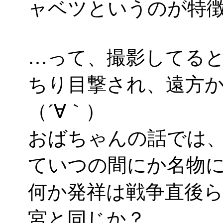
ャベツというのが特
…って、撮影してる
ちり目撃され、遠方
（´∀｀）
おばちゃんの話では
ていつの間にか名物
何か発祥は戦争直後
宮と同じか？