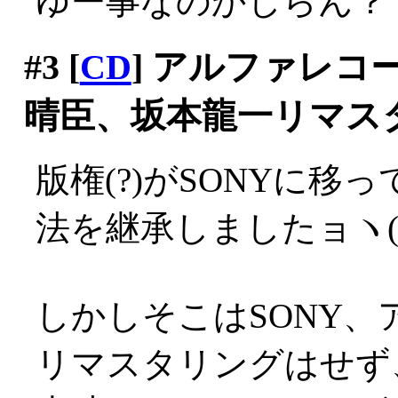
ゆー事なのかしらん？
#3
[
CD
] アルファレ
晴臣、坂本龍一リマス
版権(?)がSONYに移
法を継承しましたョヽ(´Д
しかしそこはSONY
リマスタリングはせず