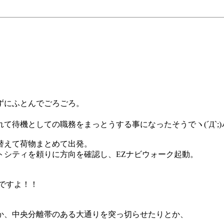
ずにふとんでごろごろ。
待機としての職務をまっとうする事になったそうでヽ(´Д`;)
替えて荷物まとめて出発。
トシティを頼りに方向を確認し、EZナビウォーク起動。
ですよ！！
か、中央分離帯のある大通りを突っ切らせたりとか、