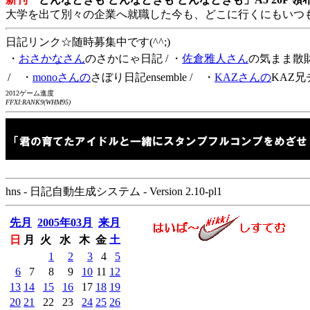
大学を出て別々の企業へ就職した今も、どこに行くにもいつ
日記リンク☆随時募集中です(^^;)
・
おさかなさん
のさかにゃ日記
/ ・
佐倉雅人さん
の気まま散
/ ・
monoさんの
さぼり日記ensemble
/ ・
KAZさんの
KAZ兄
2012ゲーム進度
FFXI:RANK9(WHM95)
hns - 日記自動生成システム - Version 2.10-pl1
先月
2005年03月
来月
日
月
火
水
木
金
土
1
2
3
4
5
6
7
8
9
10
11
12
13
14
15
16
17
18
19
20
21
22
23
24
25
26