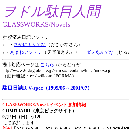
ヲドル駄目人間
GLASSWORKS/Novels
捕捉済み日記アンテナ
/ ・
さかにゃんてな
（おさかなさん）
/ ・
あまねアンテナ
（天野優さん）
/ ・
ダメあんてな
（じゅ
携帯対応ページは
こちら
↓からどうぞ。
http://www2d.biglobe.ne.jp/~irreso/neodame/hns/i/index.cgi
（動作確認：ez / willcom / FORMA)
駄目日誌R V-spec（1999/06～2001/07）
GLASSWORKS/Novelsイベント参加情報
COMITIA101（東京ビッグサイト）
9月2日（日）う12b
にて参加します！
新刊
「どんなときも どんなときも どんなときも」A5 20P 領布