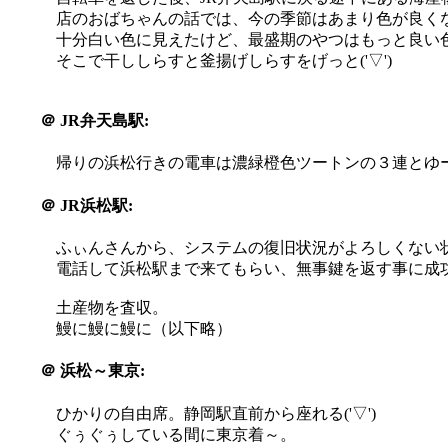
店のおばちゃんの話では、今の季節はあまり色が良く
十分白い色に見えたけど、最盛期のやつはもっと良い
そこで干ししらすと釜揚げしらすをげっと('▽')
＠
JR弁天島駅:
帰りの浜松行きの電車は濃緑橙色ツートンの３連とゆー
＠
JR浜松駅:
ふぃんさんから、システムの復旧状況がよろしくない
電話して浜松駅まで来てもらい、無事鍵を返す事に成功す(
土産物を査収。
鰻に鰻に鰻に（以下略）
＠
浜松～東京:
ひかりの自由席。静岡駅直前から座れる('▽')
ぐぅぐぅしている間に東京着～。