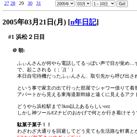
27
28
29
30
31
2005年03月21日(月)
[
n年日記
]
#1
浜松２日目
＠
朝:
ふぃんさんが何やら電話してるっぽい声で目が覚め…
で、起こされる（；´Д｀）
本日自宅待機だったふぃんさん、取引先から呼び出されて
という事で家主の出て行った部屋でシャワー借りて着
アパートから見える東海道新幹線と遠くに見えるアク
どうやら浜松駅まで3km以上あるらしいorz
しかし神ツールEZナビのおかげで何とか行き着けそう
駄菓子菓子！！
わざわざ大通りを回避してどう見ても生活路な軒裏と