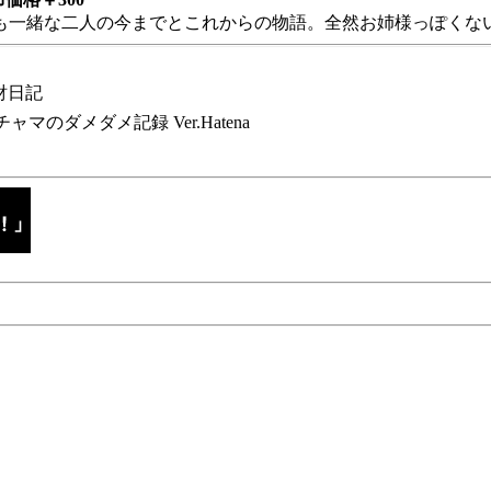
も一緒な二人の今までとこれからの物語。全然お姉様っぽくない
財日記
チャマのダメダメ記録 Ver.Hatena