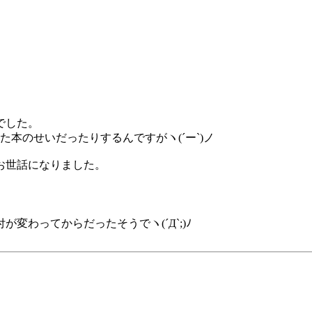
でした。
した本のせいだったりするんですがヽ(´ー`)ノ
お世話になりました。
わってからだったそうでヽ(´Д`;)ﾉ