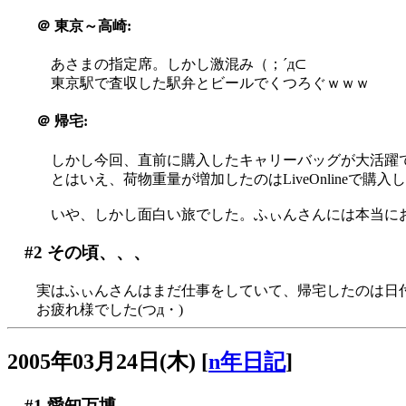
＠
東京～高崎:
あさまの指定席。しかし激混み（；´д⊂
東京駅で査収した駅弁とビールでくつろぐｗｗｗ
＠
帰宅:
しかし今回、直前に購入したキャリーバッグが大活躍
とはいえ、荷物重量が増加したのはLiveOnlineで購入
いや、しかし面白い旅でした。ふぃんさんには本当に
#2
その頃、、、
実はふぃんさんはまだ仕事をしていて、帰宅したのは日付が変
お疲れ様でした(つд・)
2005年03月24日(木)
[
n年日記
]
#1
愛知万博