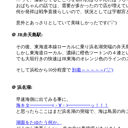
おばちゃんの話では、需要が多かったので店が増えて
何か発祥は戦争直後らしいので、状況としては宇都宮
意外とあっさりとしていて美味しかったです('▽')
＠
JR弁天島駅:
その後、東海道本線ローカルに乗り浜名湖突端の弁天
しかし東海道ローカル、濃緑に橙色ツートンの４連と
でも大垣行きの快速はJR東海のオレンジ色のラインの
そして浜松から10分程度で
到着～～～～～('▽')
＠
浜名湖:
早速海側に出てみる事に。
海キタ━━━━━(・∀・)━━━━━ッ！！！
と思ったらここはまだ浜名湖の突端で、海は鳥居の向こ
湖面をたゆたう何か。