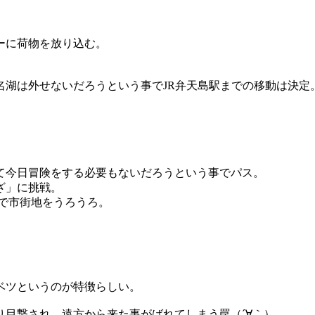
ーに荷物を放り込む。
名湖は外せないだろうという事でJR弁天島駅までの移動は決定
て今日冒険をする必要もないだろうという事でパス。
ざ」に挑戦。
で市街地をうろうろ。
ベツというのが特徴らしい。
目撃され、遠方から来た事がばれてしまう罠（´∀｀）