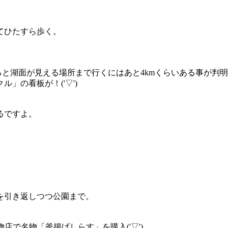
てひたすら歩く。
湖面が見える場所まで行くにはあと4kmくらいある事が判明ヽ(´
」の看板が！('▽')
るですよ。
を引き返しつつ公園まで。
店で名物「釜揚げしらす」を購入('▽')