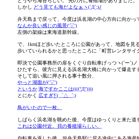
どうやら海苔らしい。 先の方に養殖場がありました。
しかし
どう見ても海だよなぁヽ(´Д`;)ﾉ
弁天島まで戻って、今度は浜名湖の中心方向に向かっ
なんか良い感じの風景('▽')
左側の架線は東海道新幹線。
で、1kmほど歩いたところに公園があって、地図を見ると
歩いていられるかと思ったところに「町営レンタサイクル
即決で公園事務所の扉をくぐり自転車げっつヽ(´ー`)ノ
ひたすら、彼方に見える浜名湖大橋に向かって爆走す
そして追い風に押される事十数分、
やっと湖面が('▽')
というか
海ですかここは((((°Д°))))
とにかく
広すぎ∑(゜△゜;)
鳥がいたので一枚。
しばらく浜名湖を眺めた後、今度はゆっくりと来た道
これは公園付近。貝の養殖場らしい。
自転車を返した後、JR弁天島駅に戻る途中にある海産物