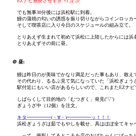
EZナビ無茶させすぎヽ(´Д`;)ﾉ
でも無事30分後には浜松駅に到着。
鰻の蒲焼の匂いの誘惑を振り切りながらコインロッカ
そして喫茶店に入り今日のスケジュールの組み立て。
とりあえず生まれて初めて浜松に上陸したからには浜
とりあえずその前に昼。
＠
昼:
鰻は昨日のが美味でかなり満足だった事もあり、敢え
その代わり、るるぶ見て気になっていた「浜松ぎょう
駅付近にもいい店があるらしいので、これまたEZナビ
しばらくして目的地の「むつぎく」発見('▽')
ぎょうざ中（12個）を注文。
キタ━━━━━(・∀・)━━━━━ッ！！！
浜松ぎょうざは茹でもやしを載せ、具はほぼ全てキャ
…って、撮影してるところを店のおばちゃんにばっちり