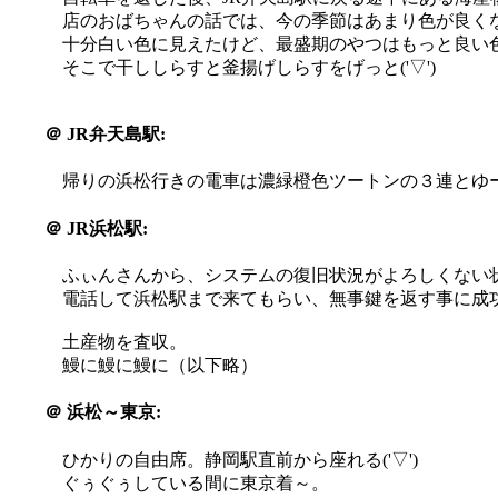
店のおばちゃんの話では、今の季節はあまり色が良く
十分白い色に見えたけど、最盛期のやつはもっと良い
そこで干ししらすと釜揚げしらすをげっと('▽')
＠
JR弁天島駅:
帰りの浜松行きの電車は濃緑橙色ツートンの３連とゆー
＠
JR浜松駅:
ふぃんさんから、システムの復旧状況がよろしくない
電話して浜松駅まで来てもらい、無事鍵を返す事に成功す(
土産物を査収。
鰻に鰻に鰻に（以下略）
＠
浜松～東京:
ひかりの自由席。静岡駅直前から座れる('▽')
ぐぅぐぅしている間に東京着～。