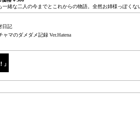
も一緒な二人の今までとこれからの物語。全然お姉様っぽくない
財日記
チャマのダメダメ記録 Ver.Hatena