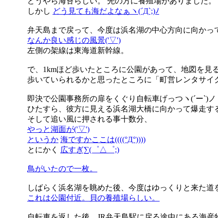
どうやら海苔らしい。 先の方に養殖場がありました。
しかし
どう見ても海だよなぁヽ(´Д`;)ﾉ
弁天島まで戻って、今度は浜名湖の中心方向に向かっ
なんか良い感じの風景('▽')
左側の架線は東海道新幹線。
で、1kmほど歩いたところに公園があって、地図を見ると
歩いていられるかと思ったところに「町営レンタサイクル
即決で公園事務所の扉をくぐり自転車げっつヽ(´ー`)ノ
ひたすら、彼方に見える浜名湖大橋に向かって爆走す
そして追い風に押される事十数分、
やっと湖面が('▽')
というか
海ですかここは((((°Д°))))
とにかく
広すぎ∑(゜△゜;)
鳥がいたので一枚。
しばらく浜名湖を眺めた後、今度はゆっくりと来た道
これは公園付近。貝の養殖場らしい。
自転車を返した後、JR弁天島駅に戻る途中にある海産物