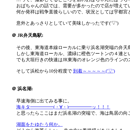
おばちゃんの話では、需要が多かったので店が増えて
何か発祥は戦争直後らしいので、状況としては宇都宮
意外とあっさりとしていて美味しかったです('▽')
＠
JR弁天島駅:
その後、東海道本線ローカルに乗り浜名湖突端の弁天
しかし東海道ローカル、濃緑に橙色ツートンの４連と
でも大垣行きの快速はJR東海のオレンジ色のラインの
そして浜松から10分程度で
到着～～～～～('▽')
＠
浜名湖:
早速海側に出てみる事に。
海キタ━━━━━(・∀・)━━━━━ッ！！！
と思ったらここはまだ浜名湖の突端で、海は鳥居の向こ
湖面をたゆたう何か。