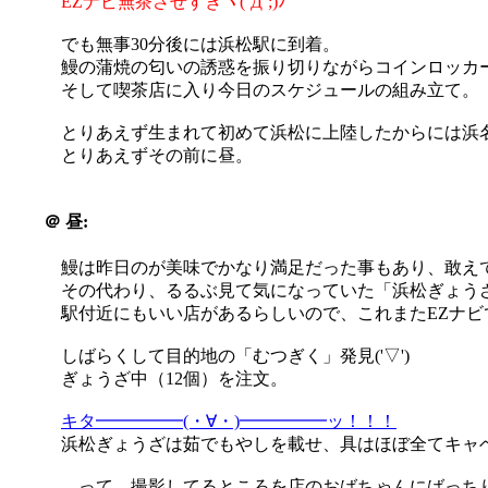
EZナビ無茶させすぎヽ(´Д`;)ﾉ
でも無事30分後には浜松駅に到着。
鰻の蒲焼の匂いの誘惑を振り切りながらコインロッカ
そして喫茶店に入り今日のスケジュールの組み立て。
とりあえず生まれて初めて浜松に上陸したからには浜
とりあえずその前に昼。
＠
昼:
鰻は昨日のが美味でかなり満足だった事もあり、敢え
その代わり、るるぶ見て気になっていた「浜松ぎょう
駅付近にもいい店があるらしいので、これまたEZナビ
しばらくして目的地の「むつぎく」発見('▽')
ぎょうざ中（12個）を注文。
キタ━━━━━(・∀・)━━━━━ッ！！！
浜松ぎょうざは茹でもやしを載せ、具はほぼ全てキャ
…って、撮影してるところを店のおばちゃんにばっちり