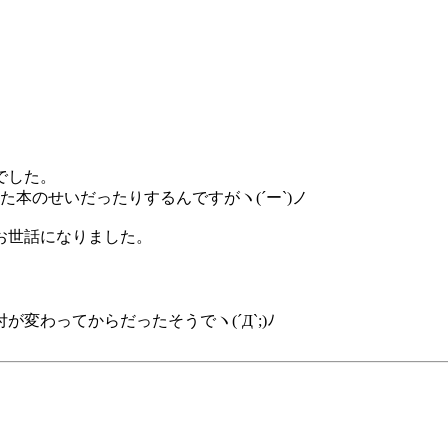
でした。
した本のせいだったりするんですがヽ(´ー`)ノ
お世話になりました。
わってからだったそうでヽ(´Д`;)ﾉ