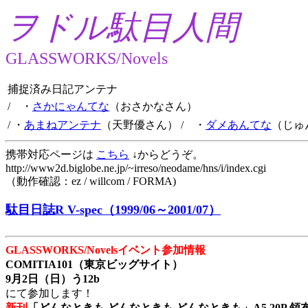
ヲドル駄目人間
GLASSWORKS/Novels
捕捉済み日記アンテナ
/ ・
さかにゃんてな
（おさかなさん）
/ ・
あまねアンテナ
（天野優さん）
/ ・
ダメあんてな
（じゅ
携帯対応ページは
こちら
↓からどうぞ。
http://www2d.biglobe.ne.jp/~irreso/neodame/hns/i/index.cgi
（動作確認：ez / willcom / FORMA)
駄目日誌R V-spec（1999/06～2001/07）
GLASSWORKS/Novelsイベント参加情報
COMITIA101（東京ビッグサイト）
9月2日（日）う12b
にて参加します！
新刊
「どんなときも どんなときも どんなときも」A5 20P 領布