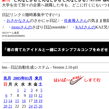
大学を出て別々の企業へ就職した今も、どこに行くにもいつ
日記リンク☆随時募集中です(^^;)
・
おさかなさん
のさかにゃ日記
/ ・
佐倉雅人さん
の気まま散
/ ・
monoさんの
さぼり日記ensemble
/ ・
KAZさんの
KAZ兄
2012ゲーム進度
FFXI:RANK9(WHM95)
hns - 日記自動生成システム - Version 2.10-pl1
先月
2005年03月
来月
日
月
火
水
木
金
土
1
2
3
4
5
6
7
8
9
10
11
12
13
14
15
16
17
18
19
20
21
22
23
24
25
26