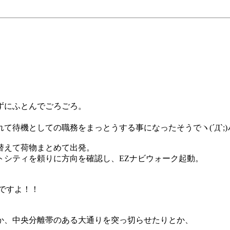
ずにふとんでごろごろ。
待機としての職務をまっとうする事になったそうでヽ(´Д`;)
替えて荷物まとめて出発。
トシティを頼りに方向を確認し、EZナビウォーク起動。
ですよ！！
か、中央分離帯のある大通りを突っ切らせたりとか、