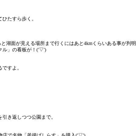
てひたすら歩く。
湖面が見える場所まで行くにはあと4kmくらいある事が判明ヽ(´
」の看板が！('▽')
るですよ。
を引き返しつつ公園まで。
店で名物「釜揚げしらす」を購入('▽')