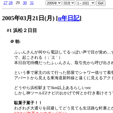
27
28
29
30
31
2005年03月21日(月)
[
n年日記
]
#1
浜松２日目
＠
朝:
ふぃんさんが何やら電話してるっぽい声で目が覚め…
で、起こされる（；´Д｀）
本日自宅待機だったふぃんさん、取引先から呼び出されて
という事で家主の出て行った部屋でシャワー借りて着
アパートから見える東海道新幹線と遠くに見えるアク
どうやら浜松駅まで3km以上あるらしいorz
しかし神ツールEZナビのおかげで何とか行き着けそう
駄菓子菓子！！
わざわざ大通りを回避してどう見ても生活路な軒裏と