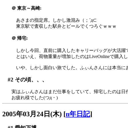
＠
東京～高崎:
あさまの指定席。しかし激混み（；´д⊂
東京駅で査収した駅弁とビールでくつろぐｗｗｗ
＠
帰宅:
しかし今回、直前に購入したキャリーバッグが大活躍
とはいえ、荷物重量が増加したのはLiveOnlineで購入
いや、しかし面白い旅でした。ふぃんさんには本当に
#2
その頃、、、
実はふぃんさんはまだ仕事をしていて、帰宅したのは日付が変
お疲れ様でした(つд・)
2005年03月24日(木)
[
n年日記
]
#1
愛知万博