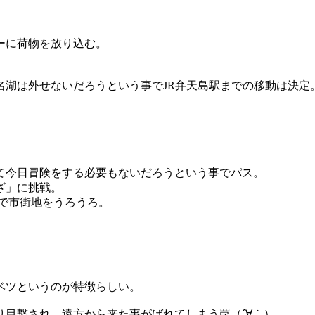
ーに荷物を放り込む。
名湖は外せないだろうという事でJR弁天島駅までの移動は決定
て今日冒険をする必要もないだろうという事でパス。
ざ」に挑戦。
で市街地をうろうろ。
ベツというのが特徴らしい。
目撃され、遠方から来た事がばれてしまう罠（´∀｀）