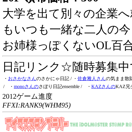
大学を出て別々の企業へ
もいつも一緒な二人の今
お姉様っぽくないOL百
日記リンク☆随時募集中です
・
おさかなさん
のさかにゃ日記
/ ・
佐倉雅人さん
の気まま散
/ ・
monoさんの
さぼり日記ensemble
/ ・
KAZさんの
KAZ兄
2012ゲーム進度
FFXI:RANK9(WHM95)