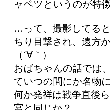
ャベツというのが特
…って、撮影してる
ちり目撃され、遠方
（´∀｀）
おばちゃんの話では
ていつの間にか名物
何か発祥は戦争直後
宮と同じか？