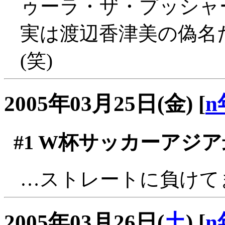
ゥーラ・ザ・プッシャ
実は渡辺香津美の偽名
(笑)
2005年03月25日(金)
[
n
#1
W杯サッカーアジア
…ストレートに負けてます
2005年03月26日(
土
)
[
n