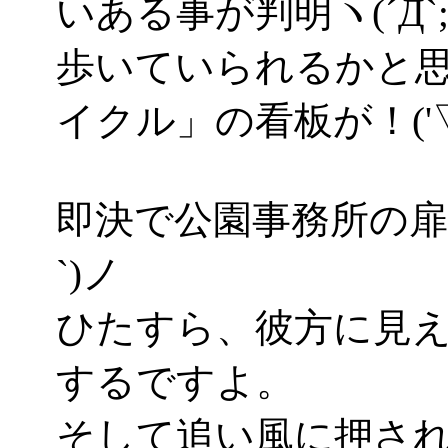
いある事が判明ヽ(´Д`;
歩いていられるかと
イクル」の看板が！('▽
即決で公園事務所の扉
`)ノ
ひたすら、彼方に見
するですよ。
そして追い風に押さ