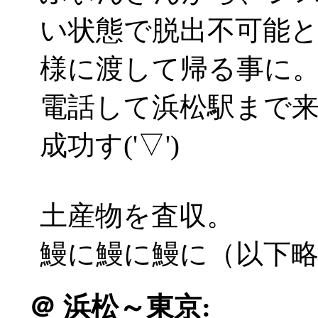
い状態で脱出不可能
様に渡して帰る事に
電話して浜松駅まで
成功す('▽')
土産物を査収。
鰻に鰻に鰻に（以下
＠
浜松～東京: