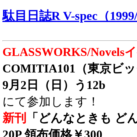
駄目日誌R V-spec（1999/
GLASSWORKS/Nove
COMITIA101（東京
9月2日（日）う12b
にて参加します！
新刊
「どんなときも どん
20P 領布価格￥300