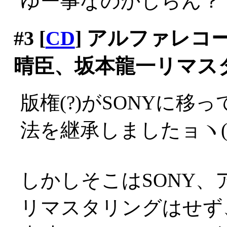
ゆー事なのかしらん？
#3
[
CD
] アルファレ
晴臣、坂本龍一リマス
版権(?)がSONYに移
法を継承しましたョヽ(´Д
しかしそこはSONY
リマスタリングはせず