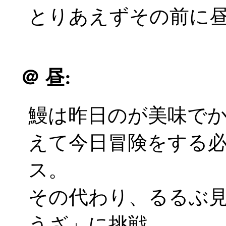
とりあえずその前に
＠
昼:
鰻は昨日のが美味で
えて今日冒険をする
ス。
その代わり、るるぶ
うざ」に挑戦。