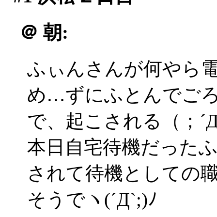
＠
朝:
ふぃんさんが何やら
め…ずにふとんでご
で、起こされる（；´
本日自宅待機だった
されて待機としての
そうでヽ(´Д`;)ﾉ