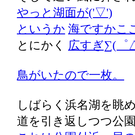
やっと湖面が('▽')
というか
海ですかここは((
とにかく
広すぎ∑(゜△
鳥がいたので一枚。
しばらく浜名湖を眺
道を引き返しつつ公