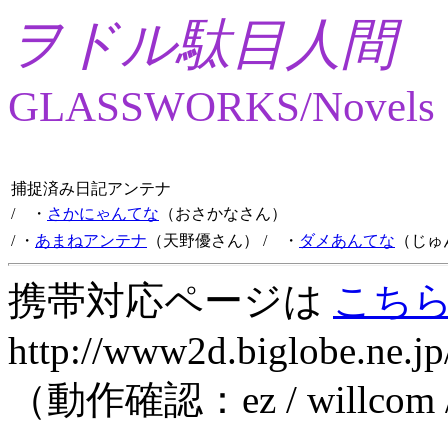
ヲドル駄目人間
GLASSWORKS/Novels
捕捉済み日記アンテナ
/ ・
さかにゃんてな
（おさかなさん）
/ ・
あまねアンテナ
（天野優さん）
/ ・
ダメあんてな
（じゅ
携帯対応ページは
こち
http://www2d.biglobe.ne.jp
（動作確認：ez / willcom 