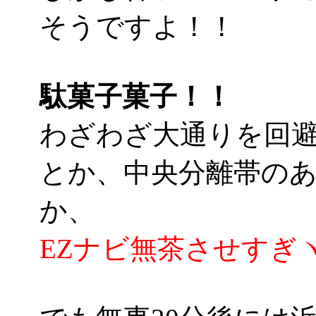
そうですよ！！
駄菓子菓子！！
わざわざ大通りを回
とか、中央分離帯の
か、
EZナビ無茶させすぎヽ(´