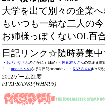
大学を出て別々の企業へ
もいつも一緒な二人の今
お姉様っぽくないOL百
日記リンク☆随時募集中です
・
おさかなさん
のさかにゃ日記
/ ・
佐倉雅人さん
の気まま散
/ ・
monoさんの
さぼり日記ensemble
/ ・
KAZさんの
KAZ兄
2012ゲーム進度
FFXI:RANK9(WHM95)