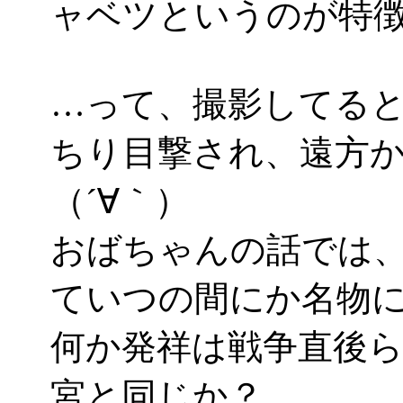
ャベツというのが特
…って、撮影してる
ちり目撃され、遠方
（´∀｀）
おばちゃんの話では
ていつの間にか名物
何か発祥は戦争直後
宮と同じか？