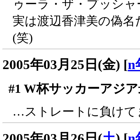
ゥーラ・ザ・プッシャ
実は渡辺香津美の偽名
(笑)
2005年03月25日(金)
[
n
#1
W杯サッカーアジア
…ストレートに負けてます
2005年03月26日(
土
)
[
n