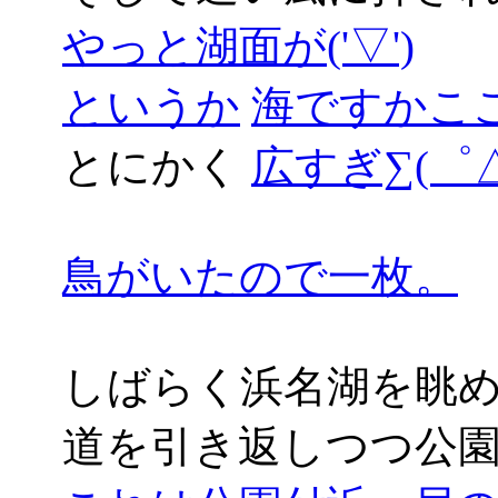
やっと湖面が('▽')
というか
海ですかここは((
とにかく
広すぎ∑(゜△
鳥がいたので一枚。
しばらく浜名湖を眺
道を引き返しつつ公