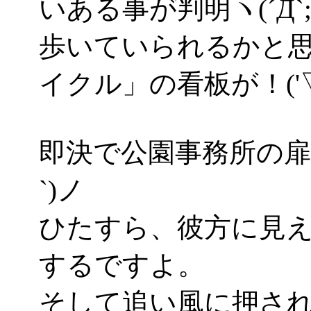
いある事が判明ヽ(´Д`;
歩いていられるかと
イクル」の看板が！('▽
即決で公園事務所の扉
`)ノ
ひたすら、彼方に見
するですよ。
そして追い風に押さ