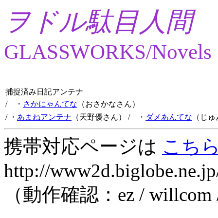
ヲドル駄目人間
GLASSWORKS/Novels
捕捉済み日記アンテナ
/ ・
さかにゃんてな
（おさかなさん）
/ ・
あまねアンテナ
（天野優さん）
/ ・
ダメあんてな
（じゅ
携帯対応ページは
こち
http://www2d.biglobe.ne.jp
（動作確認：ez / willcom 