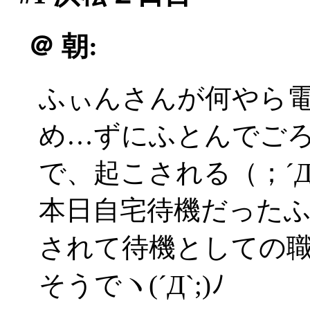
＠
朝:
ふぃんさんが何やら
め…ずにふとんでご
で、起こされる（；´
本日自宅待機だった
されて待機としての
そうでヽ(´Д`;)ﾉ