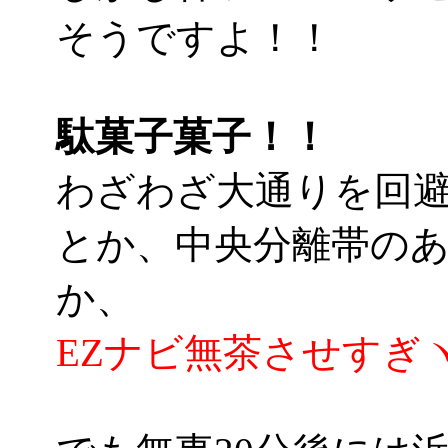
そうですよ！！
駄菓子菓子！！
わざわざ大通りを回
とか、中央分離帯の
か、
EZナビ無茶させすぎヽ(´