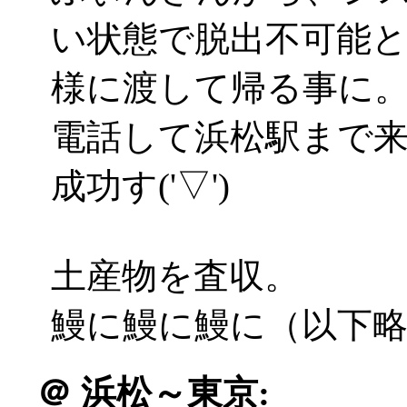
い状態で脱出不可能
様に渡して帰る事に
電話して浜松駅まで
成功す('▽')
土産物を査収。
鰻に鰻に鰻に（以下
＠
浜松～東京: