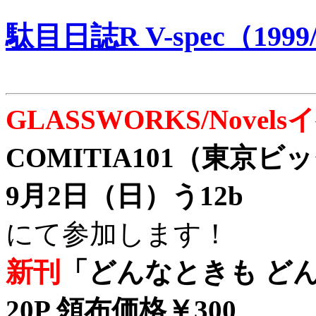
駄目日誌R V-spec（1999/
GLASSWORKS/Nove
COMITIA101（東京
9月2日（日）う12b
にて参加します！
新刊
「どんなときも どん
20P 領布価格￥300