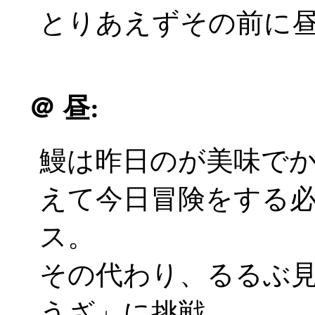
とりあえずその前に
＠
昼:
鰻は昨日のが美味で
えて今日冒険をする
ス。
その代わり、るるぶ
うざ」に挑戦。