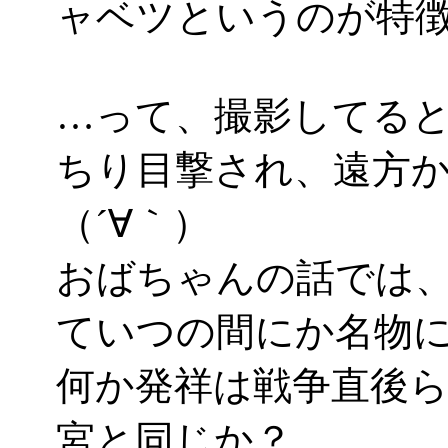
ャベツというのが特
…って、撮影してる
ちり目撃され、遠方
（´∀｀）
おばちゃんの話では
ていつの間にか名物
何か発祥は戦争直後
宮と同じか？