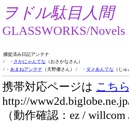
ヲドル駄目人間
GLASSWORKS/Novels
捕捉済み日記アンテナ
/ ・
さかにゃんてな
（おさかなさん）
/ ・
あまねアンテナ
（天野優さん）
/ ・
ダメあんてな
（じゅ
携帯対応ページは
こち
http://www2d.biglobe.ne.jp
（動作確認：ez / willcom 