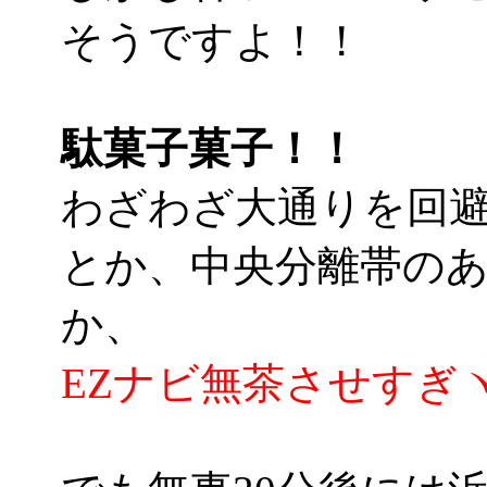
そうですよ！！
駄菓子菓子！！
わざわざ大通りを回
とか、中央分離帯の
か、
EZナビ無茶させすぎヽ(´