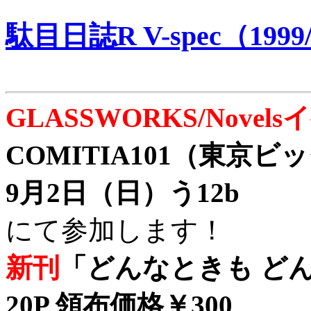
駄目日誌R V-spec（1999/
GLASSWORKS/Nove
COMITIA101（東京
9月2日（日）う12b
にて参加します！
新刊
「どんなときも どん
20P 領布価格￥300