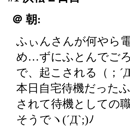
＠
朝:
ふぃんさんが何やら
め…ずにふとんでご
で、起こされる（；´
本日自宅待機だった
されて待機としての
そうでヽ(´Д`;)ﾉ