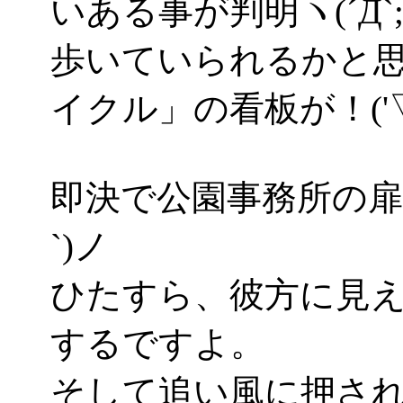
いある事が判明ヽ(´Д`;
歩いていられるかと
イクル」の看板が！('▽
即決で公園事務所の扉
`)ノ
ひたすら、彼方に見
するですよ。
そして追い風に押さ