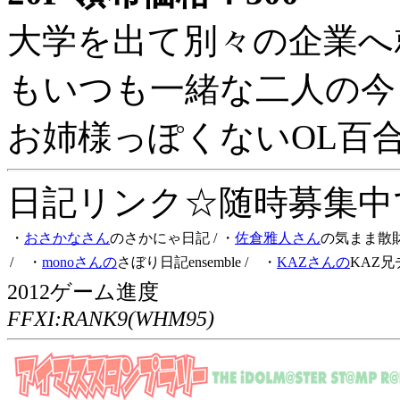
大学を出て別々の企業へ
もいつも一緒な二人の今
お姉様っぽくないOL百
日記リンク☆随時募集中です
・
おさかなさん
のさかにゃ日記
/ ・
佐倉雅人さん
の気まま散
/ ・
monoさんの
さぼり日記ensemble
/ ・
KAZさんの
KAZ兄
2012ゲーム進度
FFXI:RANK9(WHM95)