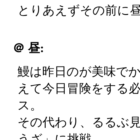
とりあえずその前に
＠
昼:
鰻は昨日のが美味で
えて今日冒険をする
ス。
その代わり、るるぶ
うざ」に挑戦。