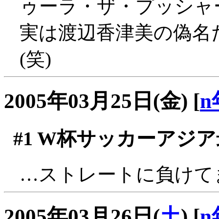
ゥーラ・ザ・プッシャ
実は渡辺香津美の偽名
(笑)
2005年03月25日(金)
[
n
#1
W杯サッカーアジア
…ストレートに負けてます
2005年03月26日(
土
)
[
n