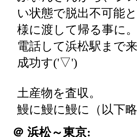
い状態で脱出不可能
様に渡して帰る事に
電話して浜松駅まで
成功す('▽')
土産物を査収。
鰻に鰻に鰻に（以下
＠
浜松～東京: