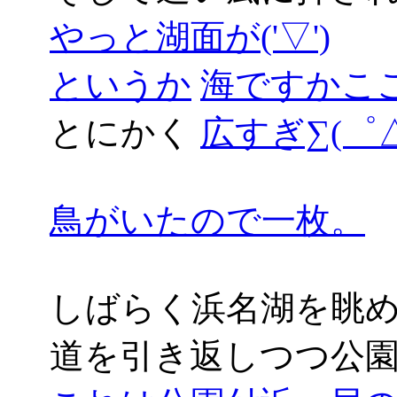
やっと湖面が('▽')
というか
海ですかここは((
とにかく
広すぎ∑(゜△
鳥がいたので一枚。
しばらく浜名湖を眺
道を引き返しつつ公