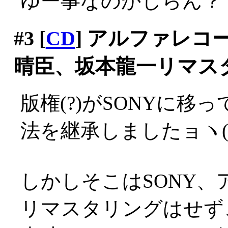
ゆー事なのかしらん？
#3
[
CD
] アルファレ
晴臣、坂本龍一リマス
版権(?)がSONYに移
法を継承しましたョヽ(´Д
しかしそこはSONY
リマスタリングはせず