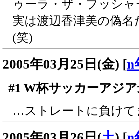
ゥーラ・ザ・プッシャ
実は渡辺香津美の偽名
(笑)
2005年03月25日(金)
[
n
#1
W杯サッカーアジア
…ストレートに負けてます
2005年03月26日(
土
)
[
n