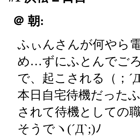
＠
朝:
ふぃんさんが何やら
め…ずにふとんでご
で、起こされる（；´
本日自宅待機だった
されて待機としての
そうでヽ(´Д`;)ﾉ