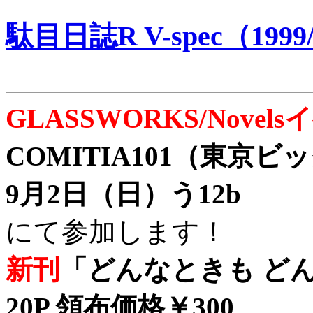
駄目日誌R V-spec（1999/
GLASSWORKS/Nove
COMITIA101（東京
9月2日（日）う12b
にて参加します！
新刊
「どんなときも どん
20P 領布価格￥300