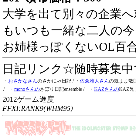
大学を出て別々の企業へ
もいつも一緒な二人の今
お姉様っぽくないOL百
日記リンク☆随時募集中です
・
おさかなさん
のさかにゃ日記
/ ・
佐倉雅人さん
の気まま散
/ ・
monoさんの
さぼり日記ensemble
/ ・
KAZさんの
KAZ兄
2012ゲーム進度
FFXI:RANK9(WHM95)