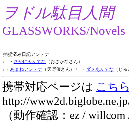
ヲドル駄目人間
GLASSWORKS/Novels
捕捉済み日記アンテナ
/ ・
さかにゃんてな
（おさかなさん）
/ ・
あまねアンテナ
（天野優さん）
/ ・
ダメあんてな
（じゅ
携帯対応ページは
こち
http://www2d.biglobe.ne.jp
（動作確認：ez / willcom 