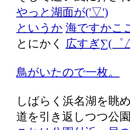
やっと湖面が('▽')
というか
海ですかここは((
とにかく
広すぎ∑(゜△
鳥がいたので一枚。
しばらく浜名湖を眺
道を引き返しつつ公