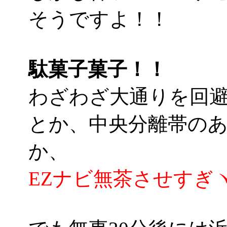
そうですよ！！
駄菓子菓子！！
わざわざ大通りを回
とか、中央分離帯の
か、
EZナビ無茶させすぎヽ(´