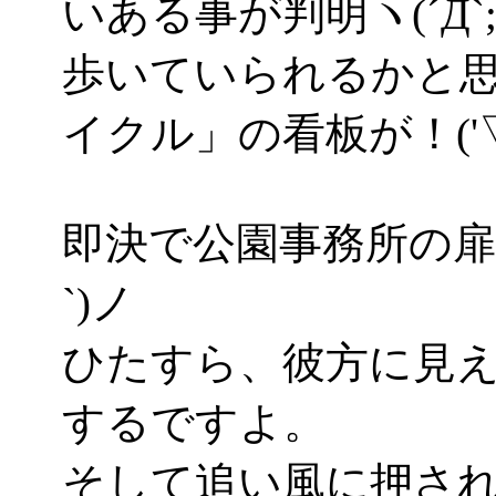
いある事が判明ヽ(´Д`;
歩いていられるかと
イクル」の看板が！('▽
即決で公園事務所の扉
`)ノ
ひたすら、彼方に見
するですよ。
そして追い風に押さ