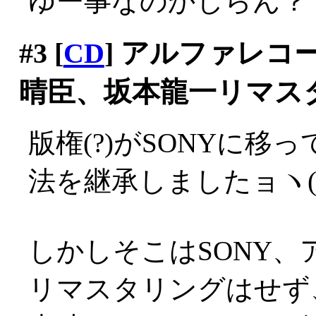
ゆー事なのかしらん？
#3
[
CD
] アルファレ
晴臣、坂本龍一リマス
版権(?)がSONYに移
法を継承しましたョヽ(´Д
しかしそこはSONY
リマスタリングはせず