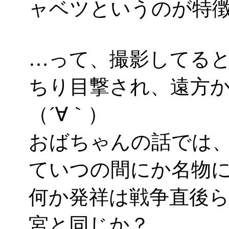
ャベツというのが特
…って、撮影してる
ちり目撃され、遠方
（´∀｀）
おばちゃんの話では
ていつの間にか名物
何か発祥は戦争直後
宮と同じか？