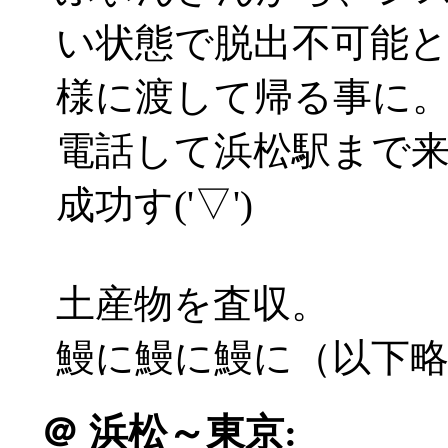
い状態で脱出不可能
様に渡して帰る事に
電話して浜松駅まで
成功す('▽')
土産物を査収。
鰻に鰻に鰻に（以下
＠
浜松～東京: