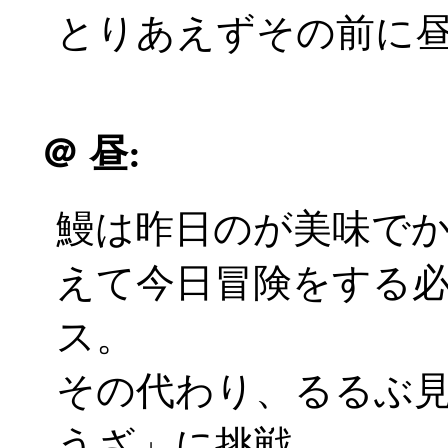
とりあえずその前に
＠
昼:
鰻は昨日のが美味で
えて今日冒険をする
ス。
その代わり、るるぶ
うざ」に挑戦。