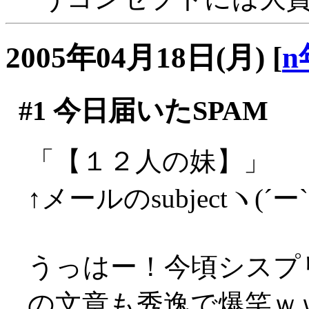
2005年04月18日(月)
[
n
#1
今日届いたSPAM
「【１２人の妹】」
↑メールのsubjectヽ(´ー
うっはー！今頃シスプ
の文章も秀逸で爆笑ｗ