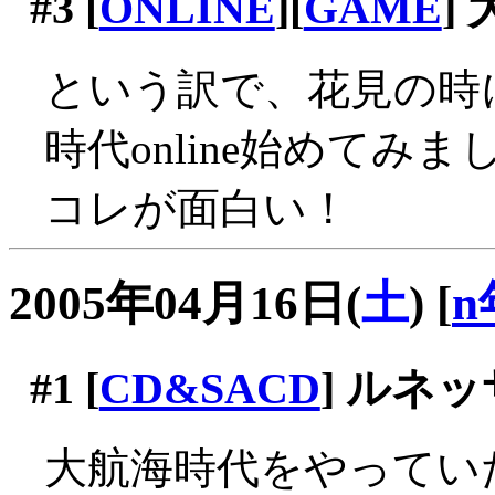
#3
[
ONLINE
][
GAME
]
という訳で、花見の時
時代online始めてみま
コレが面白い！
2005年04月16日(
土
)
[
n
#1
[
CD&SACD
] ルネ
大航海時代をやってい