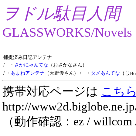
ヲドル駄目人間
GLASSWORKS/Novels
捕捉済み日記アンテナ
/ ・
さかにゃんてな
（おさかなさん）
/ ・
あまねアンテナ
（天野優さん）
/ ・
ダメあんてな
（じゅ
携帯対応ページは
こち
http://www2d.biglobe.ne.jp
（動作確認：ez / willcom 