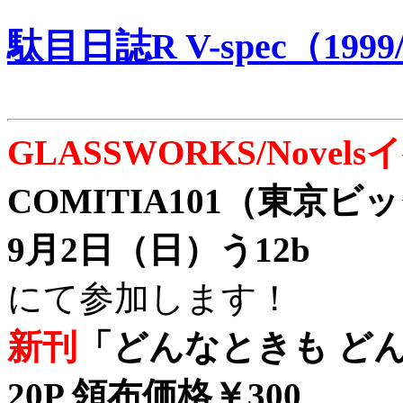
駄目日誌R V-spec（1999/
GLASSWORKS/Nove
COMITIA101（東京
9月2日（日）う12b
にて参加します！
新刊
「どんなときも どん
20P 領布価格￥300