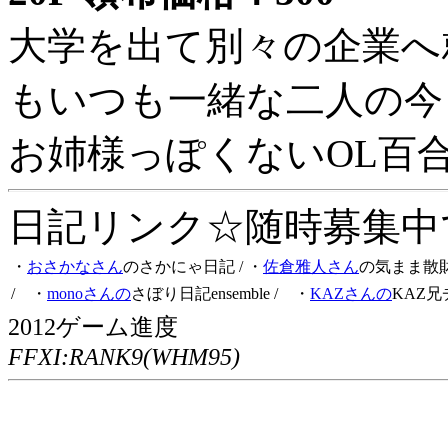
大学を出て別々の企業へ
もいつも一緒な二人の今
お姉様っぽくないOL百
日記リンク☆随時募集中です
・
おさかなさん
のさかにゃ日記
/ ・
佐倉雅人さん
の気まま散
/ ・
monoさんの
さぼり日記ensemble
/ ・
KAZさんの
KAZ兄
2012ゲーム進度
FFXI:RANK9(WHM95)