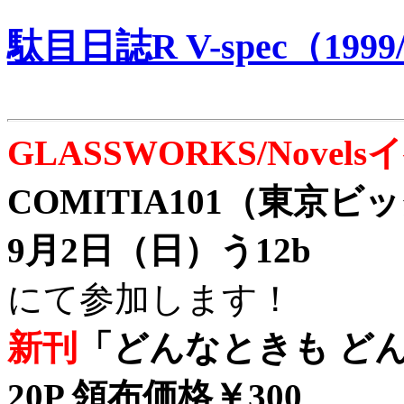
駄目日誌R V-spec（1999/
GLASSWORKS/Nove
COMITIA101（東京
9月2日（日）う12b
にて参加します！
新刊
「どんなときも どん
20P 領布価格￥300