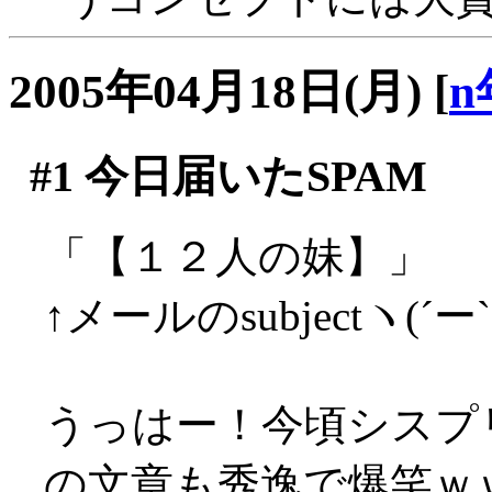
2005年04月18日(月)
[
n
#1
今日届いたSPAM
「【１２人の妹】」
↑メールのsubjectヽ(´ー
うっはー！今頃シスプ
の文章も秀逸で爆笑ｗ