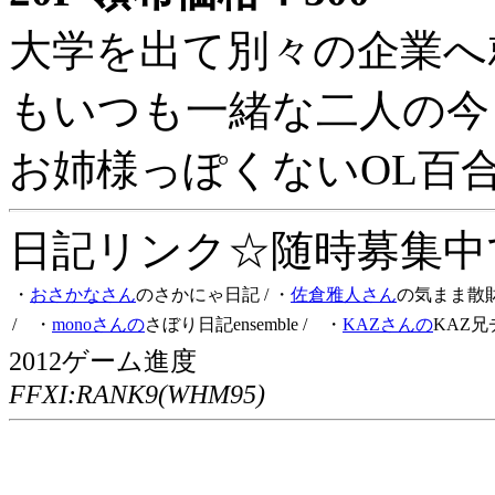
大学を出て別々の企業へ
もいつも一緒な二人の今
お姉様っぽくないOL百
日記リンク☆随時募集中です
・
おさかなさん
のさかにゃ日記
/ ・
佐倉雅人さん
の気まま散
/ ・
monoさんの
さぼり日記ensemble
/ ・
KAZさんの
KAZ兄
2012ゲーム進度
FFXI:RANK9(WHM95)