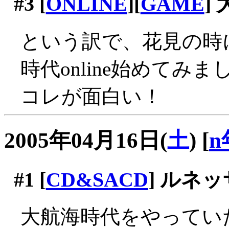
#3
[
ONLINE
][
GAME
]
という訳で、花見の時
時代online始めてみま
コレが面白い！
2005年04月16日(
土
)
[
n
#1
[
CD&SACD
] ルネ
大航海時代をやってい