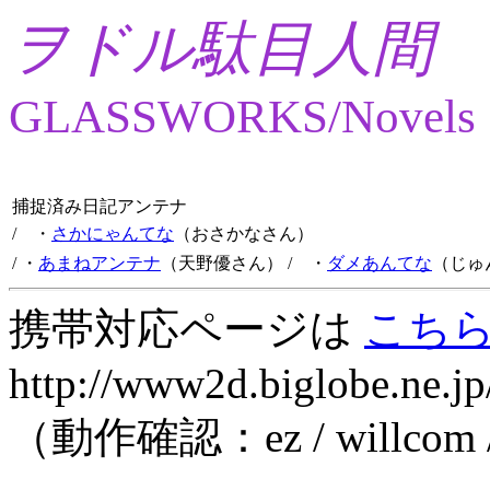
ヲドル駄目人間
GLASSWORKS/Novels
捕捉済み日記アンテナ
/ ・
さかにゃんてな
（おさかなさん）
/ ・
あまねアンテナ
（天野優さん）
/ ・
ダメあんてな
（じゅ
携帯対応ページは
こち
http://www2d.biglobe.ne.jp
（動作確認：ez / willcom 