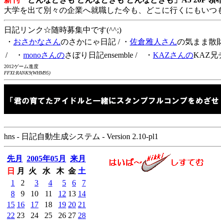
大学を出て別々の企業へ就職した今も、どこに行くにもいつ
日記リンク☆随時募集中です(^^;)
・
おさかなさん
のさかにゃ日記
/ ・
佐倉雅人さん
の気まま散
/ ・
monoさんの
さぼり日記ensemble
/ ・
KAZさんの
KAZ兄
2012ゲーム進度
FFXI:RANK9(WHM95)
hns - 日記自動生成システム - Version 2.10-pl1
先月
2005年05月
来月
日
月
火
水
木
金
土
1
2
3
4
5
6
7
8
9
10
11
12
13
14
15
16
17
18
19
20
21
22
23
24
25
26
27
28