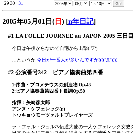
29
30
31
2005年05月01日(
日
)
[
n年日記
]
#1
LA FOLLE JOURNEE au JAPON 2005 三日
今日は午後からなので自宅から出撃('▽')
…というか
今日が一番人が多いんですが((((°Д°))))
#2
公演番号342 ピアノ協奏曲第四番
1:序曲・プロメテウスの創造物 Op.43
2:ピアノ協奏曲第四番ト長調Op.58
指揮：矢崎彦太郎
アンヌ・ケフェレック(p)
トウキョウモーツァルトプレイヤーズ
ラ・フォル・ジュルネ伝道大使の一人ケフェレック女史のピ
日本のオケにフランス物を得意とする矢崎氏とフランス