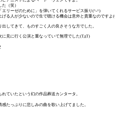
した（笑）
リーゼのために」を弾いてくれるサービス振り(^-^)
る人が少ないので生で聴ける機会は意外と貴重なのですよ(^-^
り出してきて、ものすごく人の良さそうな方でした。
に見に行く公演と重なっていて無理でした(TдT)
タ
埋もれていたという幻の作品葬送カンタータ。
情感たっぷりに悲しみの曲を歌い上げてました。