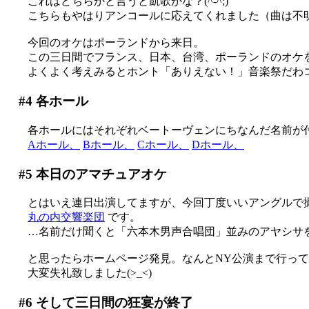
これはどちらかと言うと凱歌かな？(^-^;)
こちらもやはりアンコールに応えてくれました（曲は不明
今回のオケはポーランドから来日。
この三日間でフランス、日本、台湾、ポーランドのオケを連続
よくよく考えみるとホント「ありえない！」音楽祭だわコレ
#4
各ホール
各ホールにはそれぞれベートーヴェンにちなんだ名前が
Aホール、
Bホール、
Cホール、
Dホール、
#5
本日のアマチュアオケ
とはいえ連日出演してますが、今回丁度いいアングルで
丸の内交響楽団
です。
…名前だけ聞くと「六本木男声合唱団」並みのアヤシサを感じますが(^-
と思ったらホームページ発見。なんとNY公演まで行ってい
大変失礼致しました(>_<)
#6
そして三日間の狂宴が終了