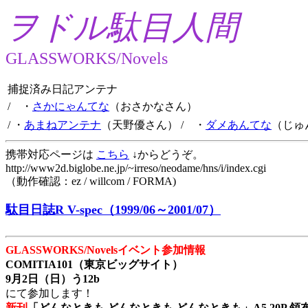
ヲドル駄目人間
GLASSWORKS/Novels
捕捉済み日記アンテナ
/ ・
さかにゃんてな
（おさかなさん）
/ ・
あまねアンテナ
（天野優さん）
/ ・
ダメあんてな
（じゅ
携帯対応ページは
こちら
↓からどうぞ。
http://www2d.biglobe.ne.jp/~irreso/neodame/hns/i/index.cgi
（動作確認：ez / willcom / FORMA)
駄目日誌R V-spec（1999/06～2001/07）
GLASSWORKS/Novelsイベント参加情報
COMITIA101（東京ビッグサイト）
9月2日（日）う12b
にて参加します！
新刊
「どんなときも どんなときも どんなときも」A5 20P 領布