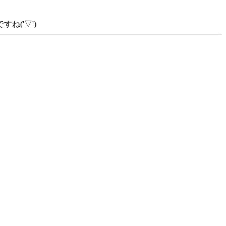
('▽')