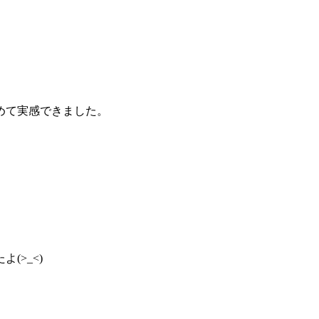
めて実感できました。
>_<)