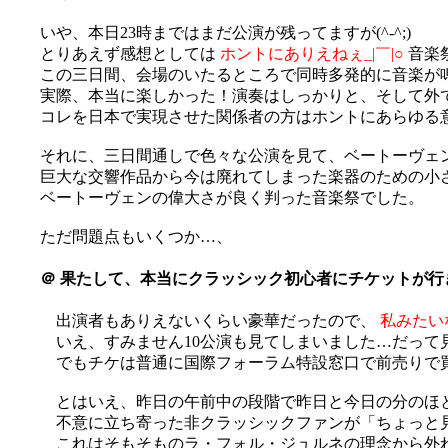
いや、本日23時まではまだ公演が残ってますが(^-^;)
とりあえず感想としては
ホントにありえねぇ_|￣|○
音楽
この三日間、会場のいたるところで同時多発的に音楽が
実際、本当に楽しかった！演奏はしっかりと、そして外
コレを日本で実現させた関係者の方はホントにあらゆる意味で
それに、三日間通しで色々な公演を見て、ベートーヴェ
巨大な交響作品から今は廃れてしまった楽器のための小
ベートーヴェンの偉大さが良く判った音楽祭でした。
ただ問題点もいくつか…、
＠
果たして、本当にクラッシック初心者にチケットが行
出演者もありえないくらい豪華だったので、
私みたい
いえ、すみません10公演も見てしまいました…だって見た
でもチケは普通に国際フォーラム特設窓口で前売りで買
とはいえ、昨日の午前中の段階で昨日と今日の分のほ
不意に立ち寄った非クラッシックファンが「ちょっと
これはそもそものラ・フォル・ジュルネの理念から外