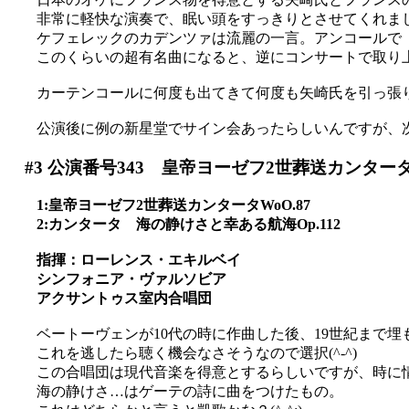
非常に軽快な演奏で、眠い頭をすっきりとさせてくれま
ケフェレックのカデンツァは流麗の一言。アンコールで「エ
このくらいの超有名曲になると、逆にコンサートで取り上げ
カーテンコールに何度も出てきて何度も矢崎氏を引っ張
公演後に例の新星堂でサイン会あったらしいんですが、次
#3
公演番号343 皇帝ヨーゼフ2世葬送カンター
1:皇帝ヨーゼフ2世葬送カンタータWoO.87
2:カンタータ 海の静けさと幸ある航海Op.112
指揮：ローレンス・エキルベイ
シンフォニア・ヴァルソビア
アクサントゥス室内合唱団
ベートーヴェンが10代の時に作曲した後、19世紀まで
これを逃したら聴く機会なさそうなので選択(^-^)
この合唱団は現代音楽を得意とするらしいですが、時に
海の静けさ…はゲーテの詩に曲をつけたもの。