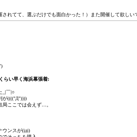
されてて、選ぶだけでも面白かった！）また開催して欲しいですね
)
くらい早く海浜幕張着:
|￣|○
°Д°))))
結局ここでは会えず…。
スが(iдi)
のでそっちを購入。