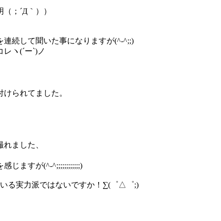
（；´Д｀））
して聞いた事になりますが(^-^;;)
ヽ(´ー`)ノ
付けられてました。
撮れました、
^;;;;;;;;;;;;)
る実力派ではないですか！∑(゜△゜;)