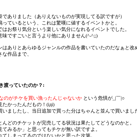
祭でありました（ありえないものが実現してる訳ですが）
鳴っているという、これは驚嘆に値するイベントかと。
ではお祭り気分という楽しい気分になれるイベントでした。
すごいと言うより他にありません(^-^;;)
ンはありとあらゆるジャンルの作品を書いていたのだなぁと改
さな作品まで、
き渡っていたのか？:
なのがチケを買い漁ったんじゃないか
という危惧が_|￣|○
かったんだもの！(iдi)
いましたし、当日追加で買った分はちゃんと並んで買いましたよ(
とんどのチケットが完売してる状況は果たしてどうなのかと。
見てみるか」と思ってもチケが無い訳ですよ。
れてしまってるのではないかと思った次第。