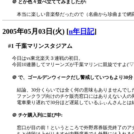
＠
とか色々並べ立ててみましたが:
本当に楽しい音楽祭だったので（名曲から珍曲まで網羅
2005年05月03日(火)
[
n年日記
]
#1
千葉マリンスタジアム
今日はvs東北楽天３連戦の初日。
今回10連勝してマリーンズが千葉マリンに凱旋ですよ('▽'
＠
で、ゴールデンウィークだし警戒していつもより30分
結論、30分くらいでは全く何の意味もありませんでした_
ファンクラブ向けのチケ販売窓口にはありえない人の列が((((
電車乗り遅れで30分ほど遅延しているふぃんさんとは
＠
チケ購入列に並び中:
窓口が目の前！というところで外野席券販売終了のアナウン
ちと値段は上がりますが内野席券でも外野には入れる