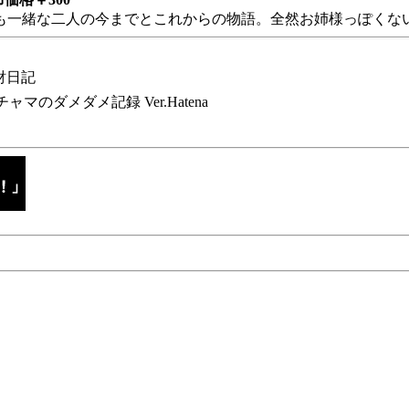
も一緒な二人の今までとこれからの物語。全然お姉様っぽくない
財日記
チャマのダメダメ記録 Ver.Hatena