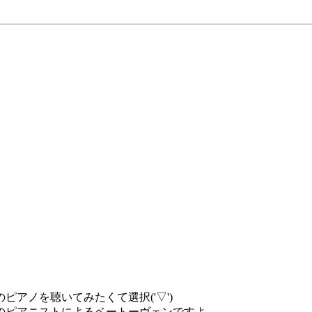
目
アノを聴いてみたくて選択('▽')
のピアニストによるベートーヴェンですよ。