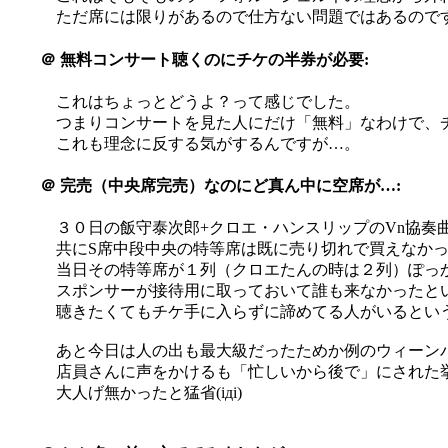
ただ席には限りがあるので仕方ない問題ではあるので
＠
無料コンサート聴くのにチケの半券が必要:
これはちょっとどうよ？って感じでした。
つまりコンサートを見た人にだけ「無料」なわけで、
これも理念に反する気がするんですが…。
＠
完売（中央席完売）なのにど真ん中に空席が…:
３０日の飯守泰次郎+クロエ・ハンスリップのVn協奏
共にS席中段中央の特等席は既に売り切れで買えなか
当日その特等席が１列（クロエたんの時は２列）ぽっか
スポンサーが接待用に取っておいて誰も来なかったと
聴きたくてもチケ手に入らずに諦めてる人がいるというの
あと今日は人の出も最大級だったためか例のウィーン
店員さんに声をかけるも「忙しいから後で」にされた挙
大人げ無かったと猛省(iдi)