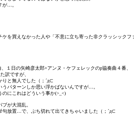
すが…。
チケを買えなかった人や「不意に立ち寄った非クラッシックフ
曲、１日の矢崎彦太郎+アンヌ・ケフェレックのp協奏曲４番、
った訳ですが、
りと無人でした（；´д⊂
いうパターンしか思い浮かばないんですが…。
にこれはどういう事か(>_<)
パブが大混乱。
句放置…で、ぶち切れて出てきちゃいました（；´д⊂