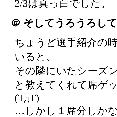
2/3は真っ白でした。
＠
そしてうろうろして
ちょうど選手紹介の
いると、
その隣にいたシーズ
と教えてくれて席ゲ
(TдT)
…しかし１席分しか