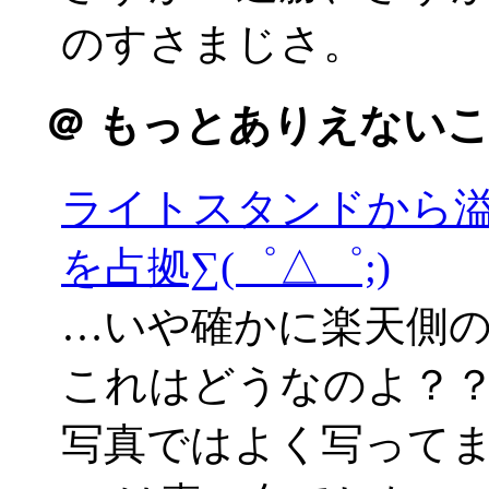
のすさまじさ。
＠
もっとありえないこ
ライトスタンドから
を占拠∑(゜△゜;)
…いや確かに楽天側
これはどうなのよ？
写真ではよく写って