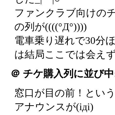
ファンクラブ向けの
の列が((((°Д°))))
電車乗り遅れで30分
は結局ここでは会え
＠
チケ購入列に並び中
窓口が目の前！とい
アナウンスが(iдi)