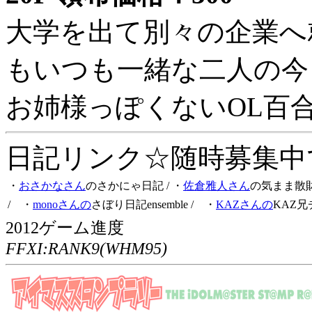
大学を出て別々の企業へ
もいつも一緒な二人の今
お姉様っぽくないOL百
日記リンク☆随時募集中です
・
おさかなさん
のさかにゃ日記
/ ・
佐倉雅人さん
の気まま散
/ ・
monoさんの
さぼり日記ensemble
/ ・
KAZさんの
KAZ兄
2012ゲーム進度
FFXI:RANK9(WHM95)