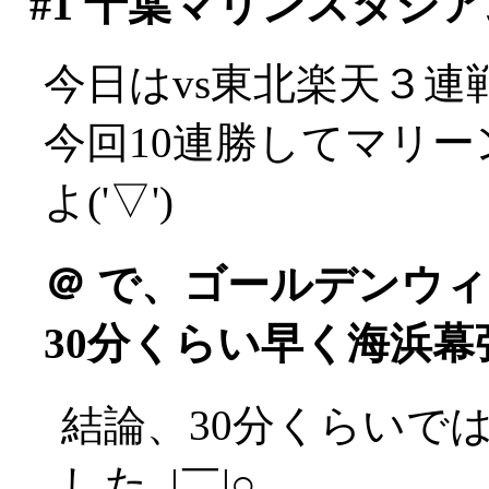
#1
千葉マリンスタジア
今日はvs東北楽天３連
今回10連勝してマリ
よ('▽')
＠
で、ゴールデンウィ
30分くらい早く海浜幕
結論、30分くらいで
した_|￣|○