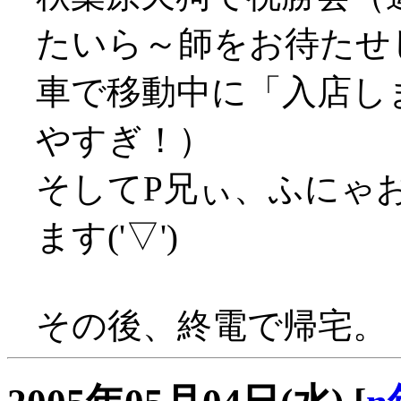
たいら～師をお待たせ
車で移動中に「入店しま
やすぎ！）
そしてP兄ぃ、ふにゃ
ます('▽')
その後、終電で帰宅。