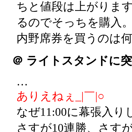
ちと値段は上がりま
るのでそっちを購入
内野席券を買うのは
＠
ライトスタンドに突
…
ありえねぇ_|￣|○
なぜ11:00に幕張入り
さすが10連勝、さす