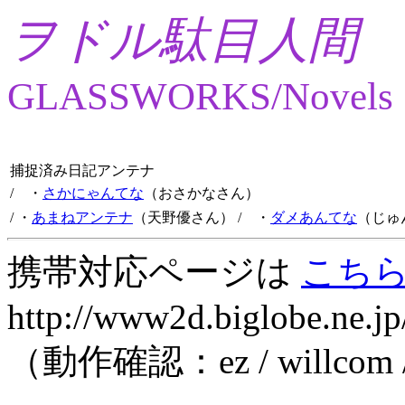
ヲドル駄目人間
GLASSWORKS/Novels
捕捉済み日記アンテナ
/ ・
さかにゃんてな
（おさかなさん）
/ ・
あまねアンテナ
（天野優さん）
/ ・
ダメあんてな
（じゅ
携帯対応ページは
こち
http://www2d.biglobe.ne.jp
（動作確認：ez / willcom 