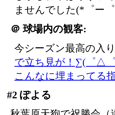
ませんでした(*゜ー゜
＠
球場内の観客:
今シーズン最高の入
で立ち見が！∑(゜△゜;
こんなに埋まってる
#2
ぽよる
秋葉原天狗で祝勝会（