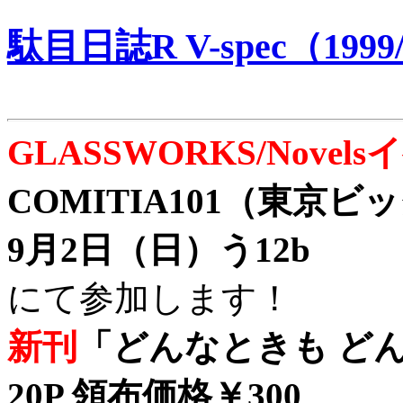
駄目日誌R V-spec（1999/
GLASSWORKS/Nove
COMITIA101（東京
9月2日（日）う12b
にて参加します！
新刊
「どんなときも どん
20P 領布価格￥300