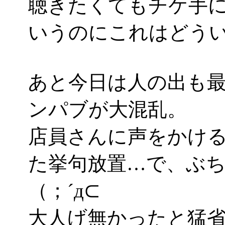
聴きたくてもチケ手
いうのにこれはどういう
あと今日は人の出も
ンパブが大混乱。
店員さんに声をかけ
た挙句放置…で、ぶ
（；´д⊂
大人げ無かったと猛省(i