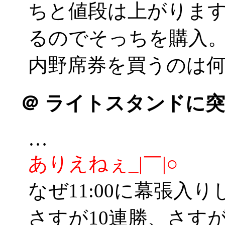
ちと値段は上がりま
るのでそっちを購入
内野席券を買うのは
＠
ライトスタンドに突
…
ありえねぇ_|￣|○
なぜ11:00に幕張入り
さすが10連勝、さす