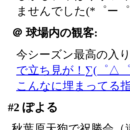
ませんでした(*゜ー゜
＠
球場内の観客:
今シーズン最高の入
で立ち見が！∑(゜△゜;
こんなに埋まってる
#2
ぽよる
秋葉原天狗で祝勝会（