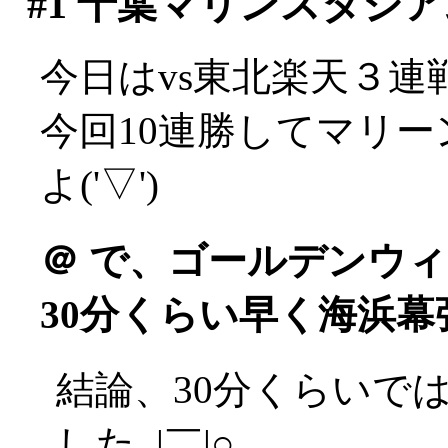
#1
千葉マリンスタジア
今日はvs東北楽天３連
今回10連勝してマリ
よ('▽')
＠
で、ゴールデンウィ
30分くらい早く海浜幕
結論、30分くらいで
した_|￣|○