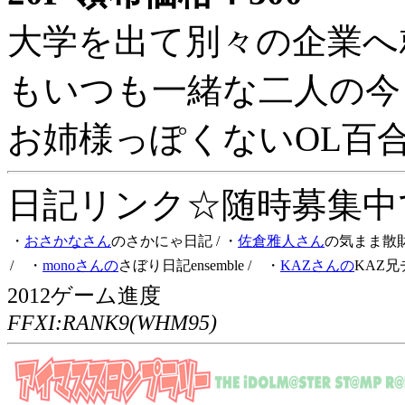
大学を出て別々の企業へ
もいつも一緒な二人の今
お姉様っぽくないOL百
日記リンク☆随時募集中です
・
おさかなさん
のさかにゃ日記
/ ・
佐倉雅人さん
の気まま散
/ ・
monoさんの
さぼり日記ensemble
/ ・
KAZさんの
KAZ兄
2012ゲーム進度
FFXI:RANK9(WHM95)