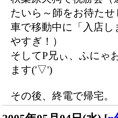
たいら～師をお待たせ
車で移動中に「入店しま
やすぎ！）
そしてP兄ぃ、ふにゃ
ます('▽')
その後、終電で帰宅。