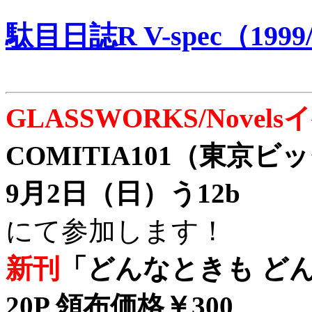
駄目日誌R V-spec（1999/
GLASSWORKS/Nove
COMITIA101（東京
9月2日（日）う12b
にて参加します！
新刊
「どんなときも どん
20P 領布価格￥300