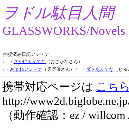
ヲドル駄目人間
GLASSWORKS/Novels
捕捉済み日記アンテナ
/ ・
さかにゃんてな
（おさかなさん）
/ ・
あまねアンテナ
（天野優さん）
/ ・
ダメあんてな
（じゅ
携帯対応ページは
こち
http://www2d.biglobe.ne.jp
（動作確認：ez / willcom 