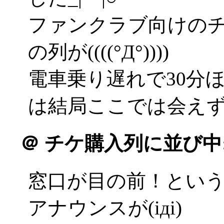
ファンクラブ向けの
の列が((((°Д°))))
電車乗り遅れで30分
は結局ここでは会え
＠
チケ購入列に並び中
窓口が目の前！とい
アナウンスが(iдi)