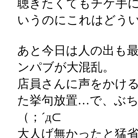
聴きたくてもチケ手
いうのにこれはどういう
あと今日は人の出も
ンパブが大混乱。
店員さんに声をかけ
た挙句放置…で、ぶ
（；´д⊂
大人げ無かったと猛省(i