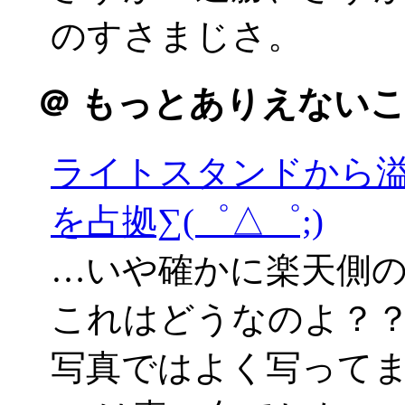
のすさまじさ。
＠
もっとありえないこ
ライトスタンドから
を占拠∑(゜△゜;)
…いや確かに楽天側
これはどうなのよ？
写真ではよく写って