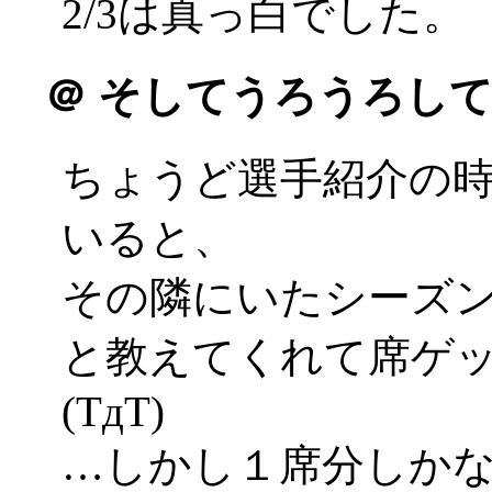
2/3は真っ白でした。
＠
そしてうろうろして
ちょうど選手紹介の
いると、
その隣にいたシーズ
と教えてくれて席ゲ
(TдT)
…しかし１席分しか