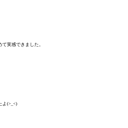
めて実感できました。
>_<)