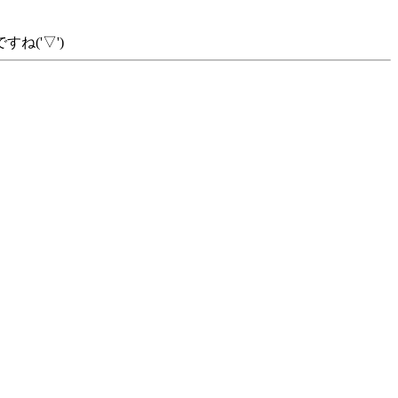
('▽')