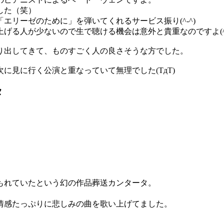
した（笑）
リーゼのために」を弾いてくれるサービス振り(^-^)
る人が少ないので生で聴ける機会は意外と貴重なのですよ(^-^
り出してきて、ものすごく人の良さそうな方でした。
に見に行く公演と重なっていて無理でした(TдT)
タ
埋もれていたという幻の作品葬送カンタータ。
情感たっぷりに悲しみの曲を歌い上げてました。