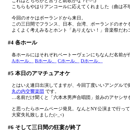
これはどちらかと言うと凱歌かな？(^-^;)
こちらもやはりアンコールに応えてくれました（曲は不明
今回のオケはポーランドから来日。
この三日間でフランス、日本、台湾、ポーランドのオケを連続
よくよく考えみるとホント「ありえない！」音楽祭だわコレ
#4
各ホール
各ホールにはそれぞれベートーヴェンにちなんだ名前が
Aホール、
Bホール、
Cホール、
Dホール、
#5
本日のアマチュアオケ
とはいえ連日出演してますが、今回丁度いいアングルで
丸の内交響楽団
です。
…名前だけ聞くと「六本木男声合唱団」並みのアヤシサを感じますが(^-
と思ったらホームページ発見。なんとNY公演まで行ってい
大変失礼致しました(>_<)
#6
そして三日間の狂宴が終了