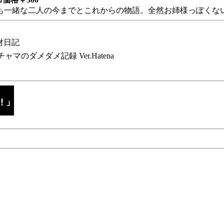
も一緒な二人の今までとこれからの物語。全然お姉様っぽくない
財日記
チャマのダメダメ記録 Ver.Hatena