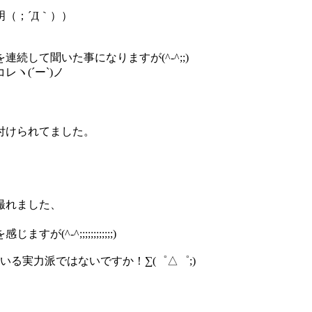
（；´Д｀））
して聞いた事になりますが(^-^;;)
ヽ(´ー`)ノ
付けられてました。
撮れました、
^;;;;;;;;;;;;)
る実力派ではないですか！∑(゜△゜;)