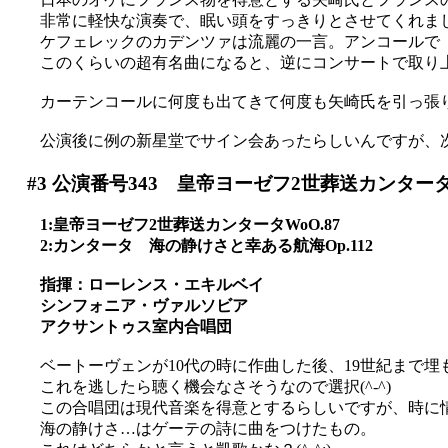
非常に軽快な演奏で、眠い頭をすっきりとさせてくれま
ケフェレックのカデンツァは流麗の一言。アンコールで「エ
このくらいの超有名曲になると、逆にコンサートで取り上げ
カーテンコールに何度も出てきて何度も矢崎氏を引っ張
公演後に例の新星堂でサイン会あったらしいんですが、次
#3
公演番号343 皇帝ヨーゼフ2世葬送カンター
1:皇帝ヨーゼフ2世葬送カンタータWoO.87
2:カンタータ 海の静けさと幸ある航海Op.112
指揮：ローレンス・エキルベイ
シンフォニア・ヴァルソビア
アクサントゥス室内合唱団
ベートーヴェンが10代の時に作曲した後、19世紀まで
これを逃したら聴く機会なさそうなので選択(^-^)
この合唱団は現代音楽を得意とするらしいですが、時に
海の静けさ…はゲーテの詩に曲をつけたもの。