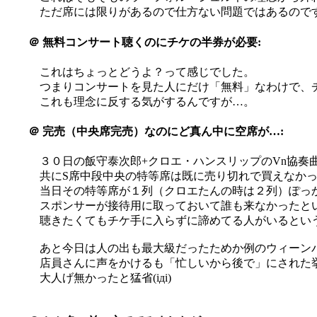
ただ席には限りがあるので仕方ない問題ではあるので
＠
無料コンサート聴くのにチケの半券が必要:
これはちょっとどうよ？って感じでした。
つまりコンサートを見た人にだけ「無料」なわけで、
これも理念に反する気がするんですが…。
＠
完売（中央席完売）なのにど真ん中に空席が…:
３０日の飯守泰次郎+クロエ・ハンスリップのVn協奏
共にS席中段中央の特等席は既に売り切れで買えなか
当日その特等席が１列（クロエたんの時は２列）ぽっか
スポンサーが接待用に取っておいて誰も来なかったと
聴きたくてもチケ手に入らずに諦めてる人がいるというの
あと今日は人の出も最大級だったためか例のウィーン
店員さんに声をかけるも「忙しいから後で」にされた挙
大人げ無かったと猛省(iдi)