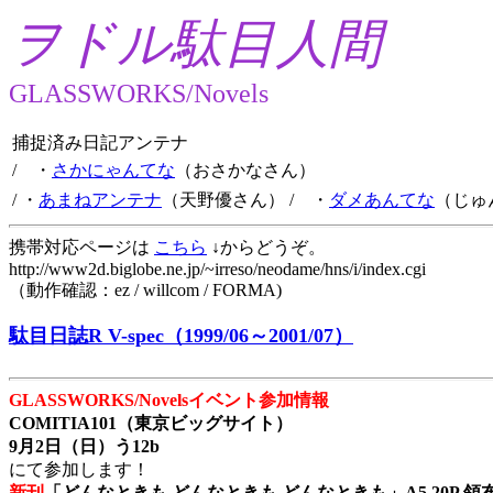
ヲドル駄目人間
GLASSWORKS/Novels
捕捉済み日記アンテナ
/ ・
さかにゃんてな
（おさかなさん）
/ ・
あまねアンテナ
（天野優さん）
/ ・
ダメあんてな
（じゅ
携帯対応ページは
こちら
↓からどうぞ。
http://www2d.biglobe.ne.jp/~irreso/neodame/hns/i/index.cgi
（動作確認：ez / willcom / FORMA)
駄目日誌R V-spec（1999/06～2001/07）
GLASSWORKS/Novelsイベント参加情報
COMITIA101（東京ビッグサイト）
9月2日（日）う12b
にて参加します！
新刊
「どんなときも どんなときも どんなときも」A5 20P 領布