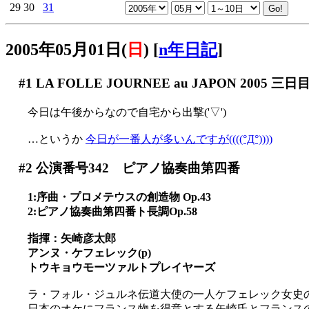
29
30
31
2005年05月01日(
日
)
[
n年日記
]
#1
LA FOLLE JOURNEE au JAPON 2005 三日
今日は午後からなので自宅から出撃('▽')
…というか
今日が一番人が多いんですが((((°Д°))))
#2
公演番号342 ピアノ協奏曲第四番
1:序曲・プロメテウスの創造物 Op.43
2:ピアノ協奏曲第四番ト長調Op.58
指揮：矢崎彦太郎
アンヌ・ケフェレック(p)
トウキョウモーツァルトプレイヤーズ
ラ・フォル・ジュルネ伝道大使の一人ケフェレック女史のピ
日本のオケにフランス物を得意とする矢崎氏とフランス