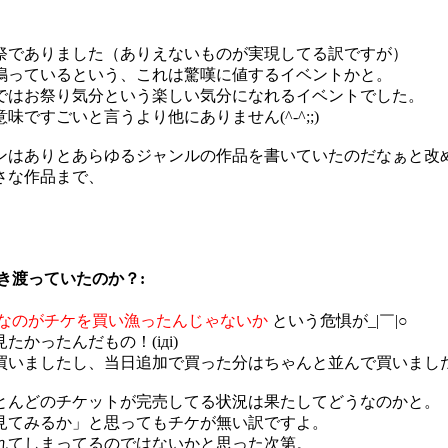
祭でありました（ありえないものが実現してる訳ですが）
鳴っているという、これは驚嘆に値するイベントかと。
ではお祭り気分という楽しい気分になれるイベントでした。
すごいと言うより他にありません(^-^;;)
ンはありとあらゆるジャンルの作品を書いていたのだなぁと改
さな作品まで、
き渡っていたのか？:
なのがチケを買い漁ったんじゃないか
という危惧が_|￣|○
かったんだもの！(iдi)
いましたし、当日追加で買った分はちゃんと並んで買いましたよ(
とんどのチケットが完売してる状況は果たしてどうなのかと。
見てみるか」と思ってもチケが無い訳ですよ。
れてしまってるのではないかと思った次第。