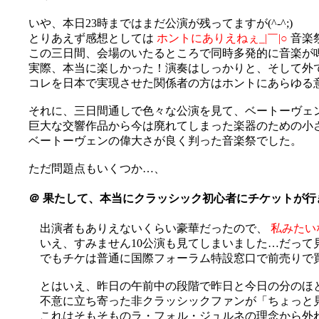
いや、本日23時まではまだ公演が残ってますが(^-^;)
とりあえず感想としては
ホントにありえねぇ_|￣|○
音楽
この三日間、会場のいたるところで同時多発的に音楽が
実際、本当に楽しかった！演奏はしっかりと、そして外
コレを日本で実現させた関係者の方はホントにあらゆる意味で
それに、三日間通しで色々な公演を見て、ベートーヴェ
巨大な交響作品から今は廃れてしまった楽器のための小
ベートーヴェンの偉大さが良く判った音楽祭でした。
ただ問題点もいくつか…、
＠
果たして、本当にクラッシック初心者にチケットが行
出演者もありえないくらい豪華だったので、
私みたい
いえ、すみません10公演も見てしまいました…だって見た
でもチケは普通に国際フォーラム特設窓口で前売りで買
とはいえ、昨日の午前中の段階で昨日と今日の分のほ
不意に立ち寄った非クラッシックファンが「ちょっと
これはそもそものラ・フォル・ジュルネの理念から外