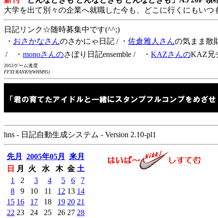
大学を出て別々の企業へ就職した今も、どこに行くにもいつ
日記リンク☆随時募集中です(^^;)
・
おさかなさん
のさかにゃ日記
/ ・
佐倉雅人さん
の気まま散
/ ・
monoさんの
さぼり日記ensemble
/ ・
KAZさんの
KAZ兄
2012ゲーム進度
FFXI:RANK9(WHM95)
hns - 日記自動生成システム - Version 2.10-pl1
先月
2005年05月
来月
日
月
火
水
木
金
土
1
2
3
4
5
6
7
8
9
10
11
12
13
14
15
16
17
18
19
20
21
22
23
24
25
26
27
28