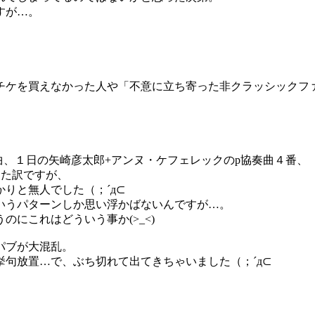
すが…。
チケを買えなかった人や「不意に立ち寄った非クラッシックフ
曲、１日の矢崎彦太郎+アンヌ・ケフェレックのp協奏曲４番、
った訳ですが、
りと無人でした（；´д⊂
いうパターンしか思い浮かばないんですが…。
にこれはどういう事か(>_<)
パブが大混乱。
句放置…で、ぶち切れて出てきちゃいました（；´д⊂