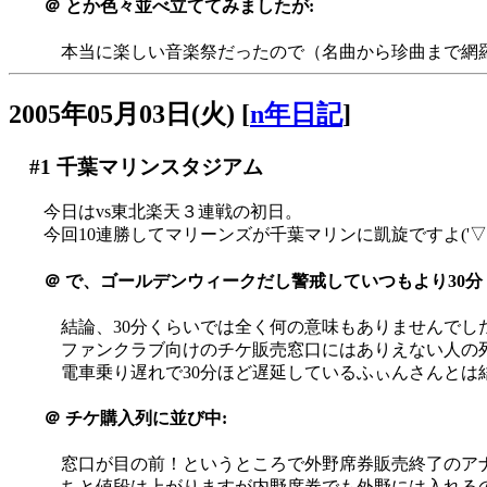
＠
とか色々並べ立ててみましたが:
本当に楽しい音楽祭だったので（名曲から珍曲まで網羅
2005年05月03日(火)
[
n年日記
]
#1
千葉マリンスタジアム
今日はvs東北楽天３連戦の初日。
今回10連勝してマリーンズが千葉マリンに凱旋ですよ('▽'
＠
で、ゴールデンウィークだし警戒していつもより30分
結論、30分くらいでは全く何の意味もありませんでした_
ファンクラブ向けのチケ販売窓口にはありえない人の列が((((
電車乗り遅れで30分ほど遅延しているふぃんさんとは
＠
チケ購入列に並び中:
窓口が目の前！というところで外野席券販売終了のアナウン
ちと値段は上がりますが内野席券でも外野には入れる