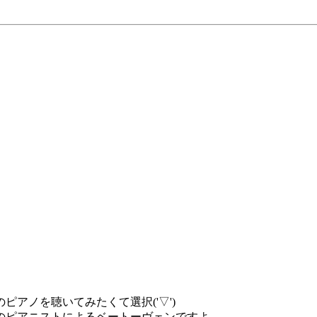
目
アノを聴いてみたくて選択('▽')
のピアニストによるベートーヴェンですよ。