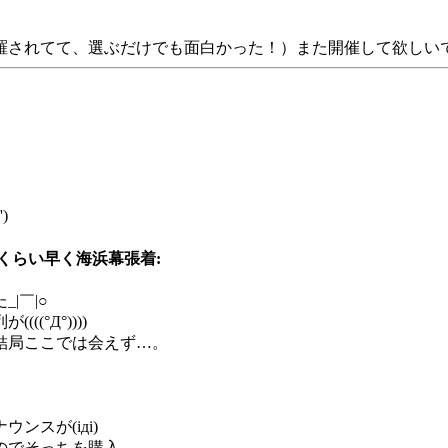
されてて、選ぶだけでも面白かった！）また開催して欲しいですね
)
くらい早く海浜幕張着:
|￣|○
°Д°))))
結局ここでは会えず…。
スが(iдi)
のでそっちを購入。