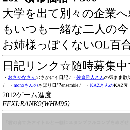
大学を出て別々の企業へ
もいつも一緒な二人の今
お姉様っぽくないOL百
日記リンク☆随時募集中です
・
おさかなさん
のさかにゃ日記
/ ・
佐倉雅人さん
の気まま散
/ ・
monoさんの
さぼり日記ensemble
/ ・
KAZさんの
KAZ兄
2012ゲーム進度
FFXI:RANK9(WHM95)