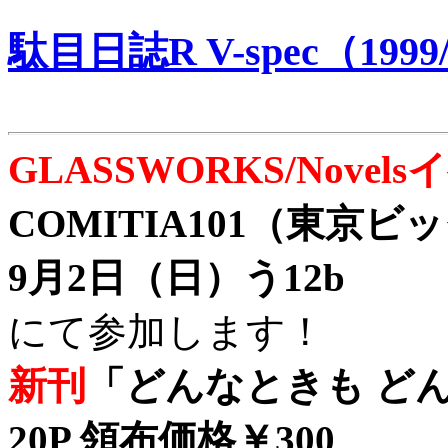
駄目日誌R V-spec（1999/
GLASSWORKS/Nove
COMITIA101（東京
9月2日（日）う12b
にて参加します！
新刊
「どんなときも どん
20P 領布価格￥300