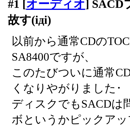
#1
[
オーディオ
] SACD
故す(iдi)
以前から通常CDのTO
SA8400ですが、
このたびついに通常C
くなりやがりました･゜･(
ディスクでもSACD
ボというかピックアッ