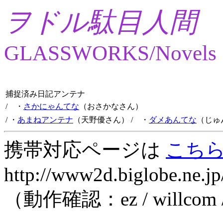
ヲドル駄目人間
GLASSWORKS/Novels
捕捉済み日記アンテナ
/ ・
さかにゃんてな
（おさかなさん）
/ ・
あまねアンテナ
（天野優さん）
/ ・
ダメあんてな
（じゅ
携帯対応ページは
こち
http://www2d.biglobe.ne.jp
（動作確認：ez / willcom 