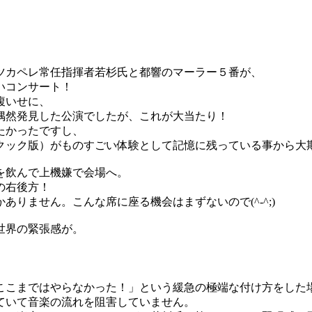
ツカペレ常任指揮者若杉氏と都響のマーラー５番が、
いコンサート！
腹いせに、
偶然発見した公演でしたが、これが大当たり！
たかったですし、
（クック版）がものすごい体験として記憶に残っている事から大
を飲んで上機嫌で会場へ。
の右後方！
りません。こんな席に座る機会はまずないので(^-^;)
世界の緊張感が。
ここまではやらなかった！」という緩急の極端な付け方をした
ていて音楽の流れを阻害していません。