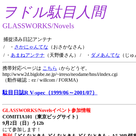
ヲドル駄目人間
GLASSWORKS/Novels
捕捉済み日記アンテナ
/ ・
さかにゃんてな
（おさかなさん）
/ ・
あまねアンテナ
（天野優さん）
/ ・
ダメあんてな
（じゅ
携帯対応ページは
こちら
↓からどうぞ。
http://www2d.biglobe.ne.jp/~irreso/neodame/hns/i/index.cgi
（動作確認：ez / willcom / FORMA)
駄目日誌R V-spec（1999/06～2001/07）
GLASSWORKS/Novelsイベント参加情報
COMITIA101（東京ビッグサイト）
9月2日（日）う12b
にて参加します！
新刊
「どんなときも どんなときも どんなときも」A5 20P 領布