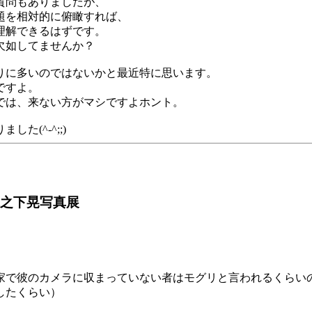
質問もありましたが、
題を相対的に俯瞰すれば、
理解できるはずです。
欠如してませんか？
りに多いのではないかと最近特に思います。
ですよ。
では、来ない方がマシですよホント。
(^-^;;)
5 木之下晃写真展
家で彼のカメラに収まっていない者はモグリと言われるくらい
したくらい）