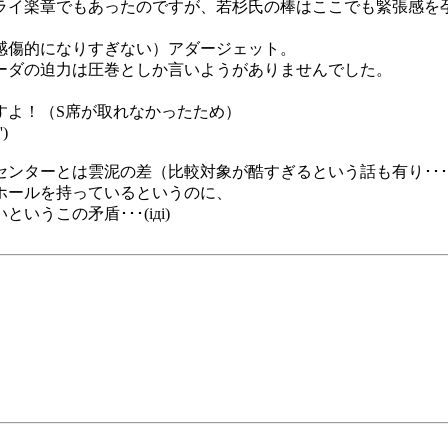
ライ楽章でもあったのですが、若杉氏の棒はここでも緊張感を
感傷的になりすぎない）アダージェット。
ーダの迫力は圧巻としか言いようがありませんでした。
すよ！（S席が取れなかったため）
)
ンターとは雲泥の差（比較対象が酷すぎるという話も有り･･
ホールを持っているというのに、
うこの矛盾･･･(iдi)