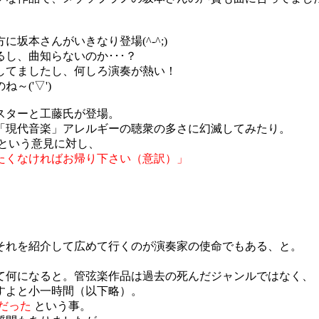
坂本さんがいきなり登場(^-^;)
し、曲知らないのか･･･？
してましたし、何しろ演奏が熱い！
('▽')
スターと工藤氏が登場。
「現代音楽」アレルギーの聴衆の多さに幻滅してみたり。
という意見に対し、
たくなければお帰り下さい（意訳）」
それを紹介して広めて行くのが演奏家の使命でもある、と。
て何になると。管弦楽作品は過去の死んだジャンルではなく、
すよと小一時間（以下略）。
だった
という事。