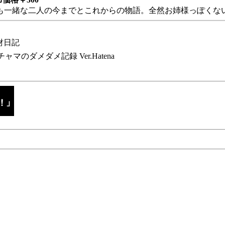
も一緒な二人の今までとこれからの物語。全然お姉様っぽくない
財日記
チャマのダメダメ記録 Ver.Hatena