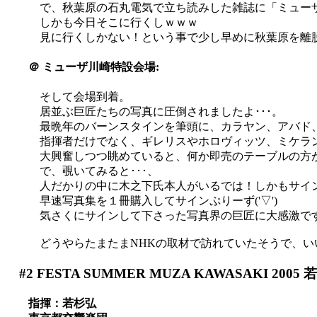
で、秋葉原の石丸電気で立ち読みした雑誌に「ミュー
しかも今日そこに行くしｗｗｗ
見に行くしかない！という事で少し早めに秋葉原を離
＠
ミューザ川崎特設会場:
そして会場到着。
居並ぶ巨匠たちの写真に圧倒されましたよ･･･。
最晩年のバーンスタインを筆頭に、カラヤン、アバド
指揮者だけでなく、ギレリスやホロヴィッツ、ミケラ
大興奮しつつ眺めていると、何か即売のテーブルの方
で、覗いてみると･･･、
人だかりの中に木之下氏本人がいるでは！しかもサイ
早速写真集を１冊購入してサインぷりーず('▽')
気さくにサインして下さった写真界の巨匠に大感激で
どうやらたまたまNHKの取材で訪れていたそうで、い
#2
FESTA SUMMER MUZA KAWASAKI 200
指揮：若杉弘