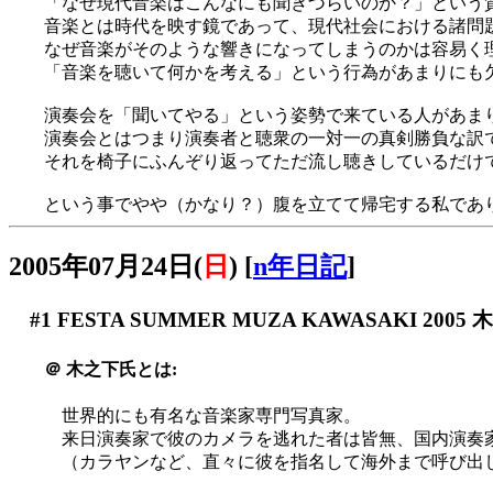
「なぜ現代音楽はこんなにも聞きづらいのか？」という
音楽とは時代を映す鏡であって、現代社会における諸問
なぜ音楽がそのような響きになってしまうのかは容易く
「音楽を聴いて何かを考える」という行為があまりにも
演奏会を「聞いてやる」という姿勢で来ている人があま
演奏会とはつまり演奏者と聴衆の一対一の真剣勝負な訳
それを椅子にふんぞり返ってただ流し聴きしているだけ
という事でやや（かなり？）腹を立てて帰宅する私でありました
2005年07月24日(
日
)
[
n年日記
]
#1
FESTA SUMMER MUZA KAWASAKI 200
＠
木之下氏とは:
世界的にも有名な音楽家専門写真家。
来日演奏家で彼のカメラを逃れた者は皆無、国内演奏
（カラヤンなど、直々に彼を指名して海外まで呼び出