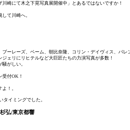
ザ川崎にて木之下晃写真展開催中」とあるではないですか！
脱して川崎へ。
、ブーレーズ、ベーム、朝比奈隆、コリン・デイヴィス、バレ
ンジェリにリヒテルなど大巨匠たちの力演写真が多数！
が騒がしい。
ン受付OK！
すよ！。
いタイミングでした。
5 若杉弘/東京都響