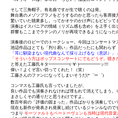
そして三角帽子。有名曲ですが生で聴くのは発。
舞台裏のメゾソプラノをどうするのかと思ったら客席後方に
驚いていた聴衆多し。ってかオケのかけ声にもビビッてる
演奏はイスパニアの情緒（リズム感も含め）を上手く出
群響もここまでラテンのノリが再現できるようになったのね～
演奏後のロビーでのトークショー。今回はコンサートマ
池辺作品はとても「判り易い」作品だったにも関わらず
「耳に馴染まない現代曲なんて採り上げるな（意訳）」
「そういう方はポップスコンサートにでもどうぞ。聴き
と答えた工藤氏キタ━━━━━(･∀･)━━━━━ッ!!!
偉い！よくぞ言い切ってくれた！（笑）
工藤さんのファンになってしまいそうだ(*゜ー゜)
コンマスも工藤氏も言っていましたが、
良い作品でも演奏されなければ埋もれて消えてしまう。
まさしくその通りだと思うわけですよ。
数百年前の「評価の固まった」作品ばかりを演奏してい
現在も新作が発表され発展し続けているジャンルなので
つまり
モーツァルトもベートーヴェンも当時は現代音楽