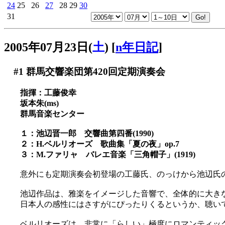
24
25
26
27
28
29
30
31
2005年07月23日(
土
)
[
n年日記
]
#1
群馬交響楽団第420回定期演奏会
指揮：工藤俊幸
坂本朱(ms)
群馬音楽センター
１：池辺晋一郎 交響曲第四番(1990)
２：H.ベルリオーズ 歌曲集「夏の夜」op.7
３：M.ファリャ バレエ音楽「三角帽子」(1919)
意外にも定期演奏会初登場の工藤氏、のっけから池辺氏
池辺作品は、雅楽をイメージした音響で、全体的に大き
日本人の感性にはさすがにぴったりくるというか、聴い
ベルリオーズは、非常に「らしい」極度にロマンティッ