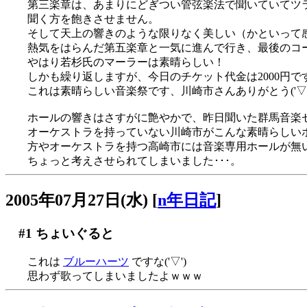
第三楽章は、あまりにどぎつい管弦楽法で聞いていてツ
聞く方を飽きさせません。
そして天上の響きのような限りなく美しい（かといって
熱気をはらんだ第五楽章と一気に進んで行き、最後のコ
やはり若杉氏のマーラーは素晴らしい！
しかも繰り返しますが、今日のチケット代金は2000円で
これは素晴らしい音楽祭です、川崎市さんありがとう('▽'
ホールの響きはさすがに艶やかで、昨日聞いた群馬音楽セ
オーケストラを持っていない川崎市がこんな素晴らしい
方やオーケストラを持つ高崎市には音楽専用ホールが無いとい
ちょっと考えさせられてしまいました･･･。
2005年07月27日(水)
[
n年日記
]
#1
ちょいぐると
これは
ブルーハーツ
ですな('▽')
思わず歌ってしまいましたよｗｗｗ