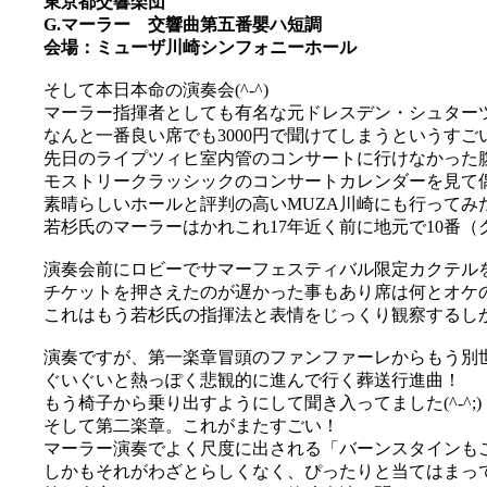
東京都交響楽団
G.マーラー 交響曲第五番嬰ハ短調
会場：ミューザ川崎シンフォニーホール
そして本日本命の演奏会(^-^)
マーラー指揮者としても有名な元ドレスデン・シュター
なんと一番良い席でも3000円で聞けてしまうというすご
先日のライプツィヒ室内管のコンサートに行けなかった
モストリークラッシックのコンサートカレンダーを見て
素晴らしいホールと評判の高いMUZA川崎にも行ってみ
若杉氏のマーラーはかれこれ17年近く前に地元で10番
演奏会前にロビーでサマーフェスティバル限定カクテル
チケットを押さえたのが遅かった事もあり席は何とオケ
これはもう若杉氏の指揮法と表情をじっくり観察するしかあ
演奏ですが、第一楽章冒頭のファンファーレからもう別
ぐいぐいと熱っぽく悲観的に進んで行く葬送行進曲！
もう椅子から乗り出すようにして聞き入ってました(^-^;)
そして第二楽章。これがまたすごい！
マーラー演奏でよく尺度に出される「バーンスタインも
しかもそれがわざとらしくなく、ぴったりと当てはまっ