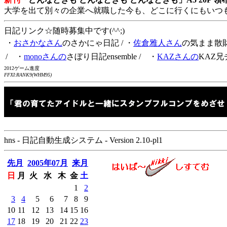
大学を出て別々の企業へ就職した今も、どこに行くにもいつ
日記リンク☆随時募集中です(^^;)
・
おさかなさん
のさかにゃ日記
/ ・
佐倉雅人さん
の気まま散
/ ・
monoさんの
さぼり日記ensemble
/ ・
KAZさんの
KAZ兄
2012ゲーム進度
FFXI:RANK9(WHM95)
hns - 日記自動生成システム - Version 2.10-pl1
先月
2005年07月
来月
日
月
火
水
木
金
土
1
2
3
4
5
6
7
8
9
10
11
12
13
14
15
16
17
18
19
20
21
22
23