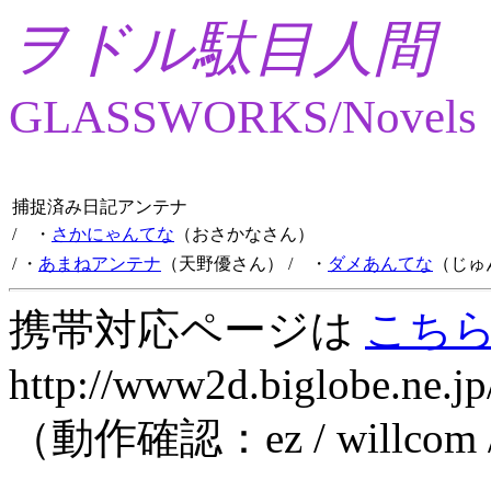
ヲドル駄目人間
GLASSWORKS/Novels
捕捉済み日記アンテナ
/ ・
さかにゃんてな
（おさかなさん）
/ ・
あまねアンテナ
（天野優さん）
/ ・
ダメあんてな
（じゅ
携帯対応ページは
こち
http://www2d.biglobe.ne.jp
（動作確認：ez / willcom 