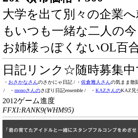
大学を出て別々の企業へ
もいつも一緒な二人の今
お姉様っぽくないOL百
日記リンク☆随時募集中です
・
おさかなさん
のさかにゃ日記
/ ・
佐倉雅人さん
の気まま散
/ ・
monoさんの
さぼり日記ensemble
/ ・
KAZさんの
KAZ兄
2012ゲーム進度
FFXI:RANK9(WHM95)