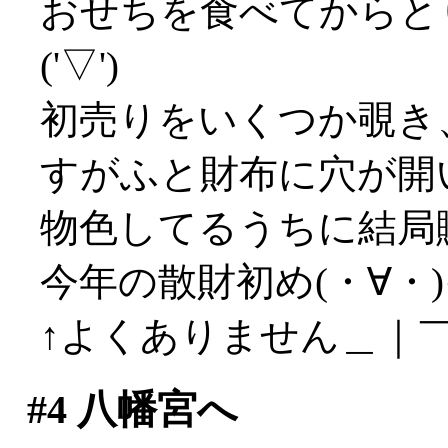
おせちを食べてからと
('▽')
初売りをいくつか覗き
すがふと財布に穴が開
物色してるうちに結局
今年の散財初め(・∀・
↑よくありません＿｜￣｜ 
#4
八幡宮へ