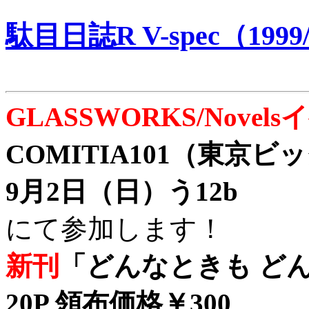
駄目日誌R V-spec（1999/
GLASSWORKS/Nove
COMITIA101（東京
9月2日（日）う12b
にて参加します！
新刊
「どんなときも どん
20P 領布価格￥300