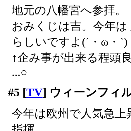
地元の八幡宮へ参拝。
おみくじは吉。今年は
らしいですよ(´・ω・`)
↑企み事が出来る程頭
...○
#5
[
TV
] ウィーンフ
今年は欧州で人気急上
指揮。