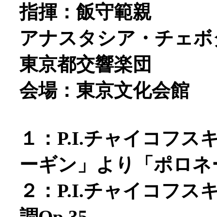
指揮：飯守範親
アナスタシア・チェボタ
東京都交響楽団
会場：東京文化会館
１：P.I.チャイコフ
ーギン」より「ポロネ
２：P.I.チャイコフ
調Op.35