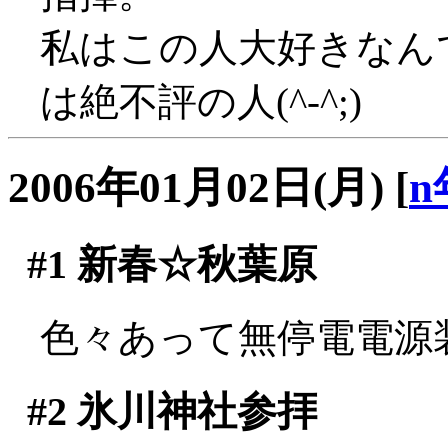
私はこの人大好きなん
は絶不評の人(^-^;)
2006年01月02日(月)
[
n
#1
新春☆秋葉原
色々あって無停電電源
#2
氷川神社参拝