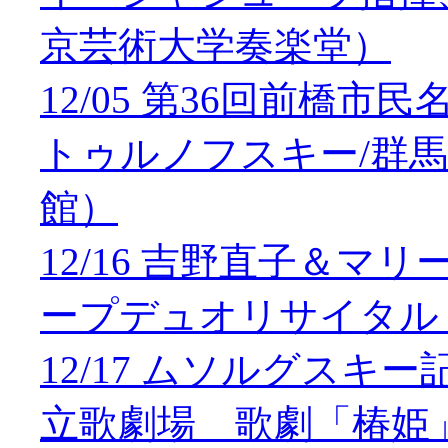
京芸術大学奏楽堂）
12/05 第36回前橋
トゥルノフスキー/群
館）
12/16 吉野直子＆
ープデュオリサイタル
12/17 ムソルグス
立歌劇場 歌劇「椿姫