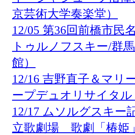
京芸術大学奏楽堂）
12/05 第36回前橋
トゥルノフスキー/群
館）
12/16 吉野直子＆
ープデュオリサイタル
12/17 ムソルグス
立歌劇場 歌劇「椿姫