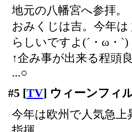
地元の八幡宮へ参拝。
おみくじは吉。今年は
らしいですよ(´・ω・`)
↑企み事が出来る程頭
...○
#5
[
TV
] ウィーンフ
今年は欧州で人気急上
指揮。