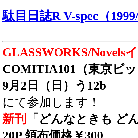
駄目日誌R V-spec（1999/
GLASSWORKS/Nove
COMITIA101（東京
9月2日（日）う12b
にて参加します！
新刊
「どんなときも どん
20P 領布価格￥300