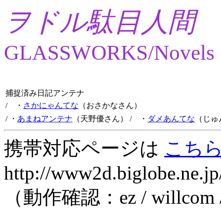
ヲドル駄目人間
GLASSWORKS/Novels
捕捉済み日記アンテナ
/ ・
さかにゃんてな
（おさかなさん）
/ ・
あまねアンテナ
（天野優さん）
/ ・
ダメあんてな
（じゅ
携帯対応ページは
こち
http://www2d.biglobe.ne.jp
（動作確認：ez / willcom 