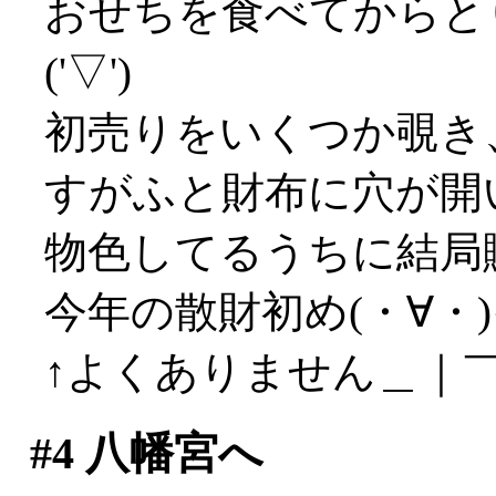
おせちを食べてからと
('▽')
初売りをいくつか覗き
すがふと財布に穴が開
物色してるうちに結局
今年の散財初め(・∀・
↑よくありません＿｜￣｜ 
#4
八幡宮へ