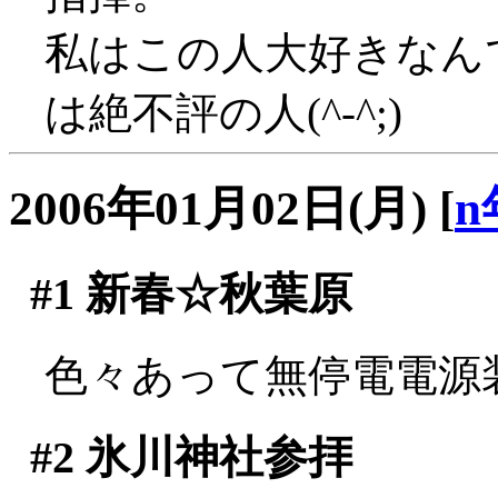
私はこの人大好きなん
は絶不評の人(^-^;)
2006年01月02日(月)
[
n
#1
新春☆秋葉原
色々あって無停電電源
#2
氷川神社参拝