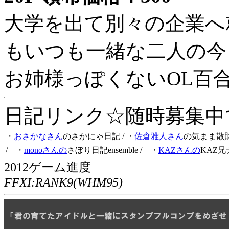
大学を出て別々の企業へ
もいつも一緒な二人の今
お姉様っぽくないOL百
日記リンク☆随時募集中です
・
おさかなさん
のさかにゃ日記
/ ・
佐倉雅人さん
の気まま散
/ ・
monoさんの
さぼり日記ensemble
/ ・
KAZさんの
KAZ兄
2012ゲーム進度
FFXI:RANK9(WHM95)