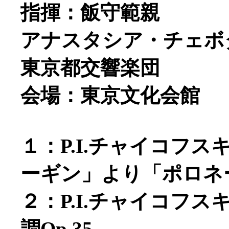
指揮：飯守範親
アナスタシア・チェボタ
東京都交響楽団
会場：東京文化会館
１：P.I.チャイコフ
ーギン」より「ポロネ
２：P.I.チャイコフ
調Op.35