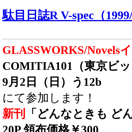
駄目日誌R V-spec（1999/
GLASSWORKS/Nove
COMITIA101（東京
9月2日（日）う12b
にて参加します！
新刊
「どんなときも どん
20P 領布価格￥300