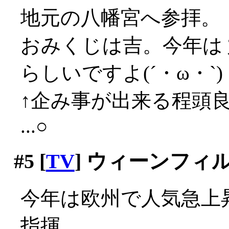
地元の八幡宮へ参拝。
おみくじは吉。今年は
らしいですよ(´・ω・`)
↑企み事が出来る程頭
...○
#5
[
TV
] ウィーンフ
今年は欧州で人気急上
指揮。