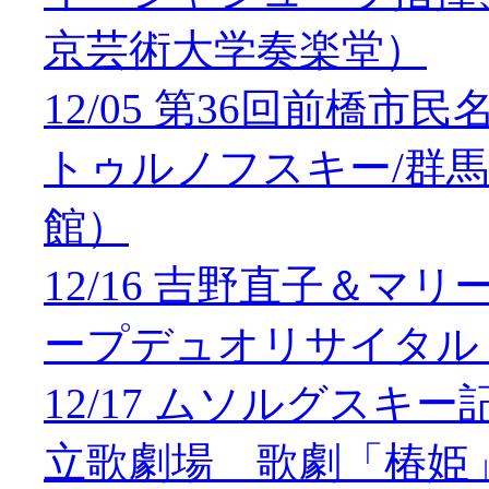
京芸術大学奏楽堂）
12/05 第36回前橋
トゥルノフスキー/群
館）
12/16 吉野直子＆
ープデュオリサイタル
12/17 ムソルグス
立歌劇場 歌劇「椿姫