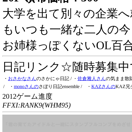
大学を出て別々の企業へ
もいつも一緒な二人の今
お姉様っぽくないOL百
日記リンク☆随時募集中です
・
おさかなさん
のさかにゃ日記
/ ・
佐倉雅人さん
の気まま散
/ ・
monoさんの
さぼり日記ensemble
/ ・
KAZさんの
KAZ兄
2012ゲーム進度
FFXI:RANK9(WHM95)