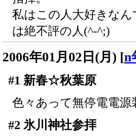
私はこの人大好きなん
は絶不評の人(^-^;)
2006年01月02日(月)
[
n
#1
新春☆秋葉原
色々あって無停電電源
#2
氷川神社参拝