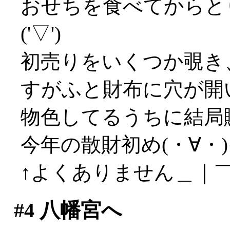
おせちを食べてからと
('▽')
初売りをいくつか覗き
すがふと財布に穴が開
物色してるうちに結局
今年の散財初め(・∀・
↑よくありません＿｜￣｜ 
#4
八幡宮へ