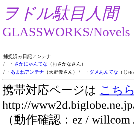
ヲドル駄目人間
GLASSWORKS/Novels
捕捉済み日記アンテナ
/ ・
さかにゃんてな
（おさかなさん）
/ ・
あまねアンテナ
（天野優さん）
/ ・
ダメあんてな
（じゅ
携帯対応ページは
こち
http://www2d.biglobe.ne.jp
（動作確認：ez / willcom 