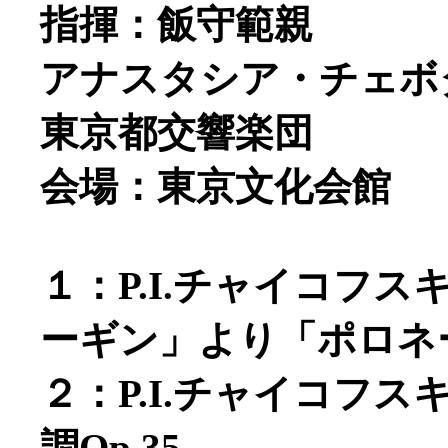
指揮：飯守範親
アナスタシア・チェボタ
東京都交響楽団
会場：東京文化会館
１：P.I.チャイコフ
ーギン」より「ポロネ
２：P.I.チャイコフ
調Op.35