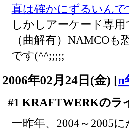
真は確かにずるいんで
しかしアーケード専用
（曲解有）NAMCO
です(^^;;;;;
2006年02月24日(金)
[
n
#1
KRAFTWERKのラ
一昨年、2004～200