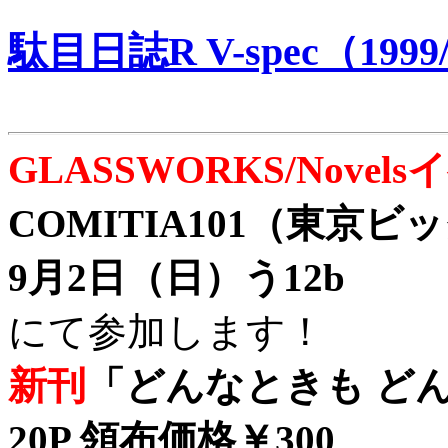
駄目日誌R V-spec（1999/
GLASSWORKS/Nove
COMITIA101（東京
9月2日（日）う12b
にて参加します！
新刊
「どんなときも どん
20P 領布価格￥300