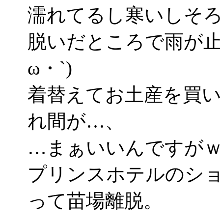
濡れてるし寒いしそ
脱いだところで雨が止
ω・`)
着替えてお土産を買
れ間が…、
…まぁいいんですが
プリンスホテルのシ
って苗場離脱。