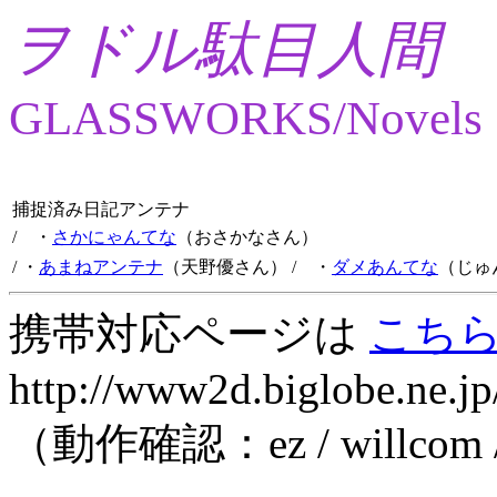
ヲドル駄目人間
GLASSWORKS/Novels
捕捉済み日記アンテナ
/ ・
さかにゃんてな
（おさかなさん）
/ ・
あまねアンテナ
（天野優さん）
/ ・
ダメあんてな
（じゅ
携帯対応ページは
こち
http://www2d.biglobe.ne.jp
（動作確認：ez / willcom 