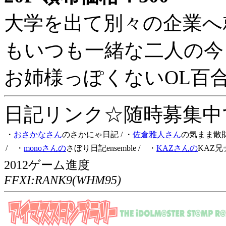
大学を出て別々の企業へ
もいつも一緒な二人の今
お姉様っぽくないOL百
日記リンク☆随時募集中です
・
おさかなさん
のさかにゃ日記
/ ・
佐倉雅人さん
の気まま散
/ ・
monoさんの
さぼり日記ensemble
/ ・
KAZさんの
KAZ兄
2012ゲーム進度
FFXI:RANK9(WHM95)