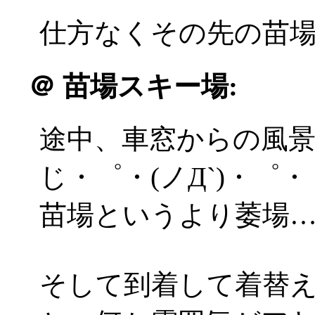
仕方なくその先の苗
＠
苗場スキー場:
途中、車窓からの風
じ・゜・(ノД`)・゜・
苗場というより萎場…
そして到着して着替