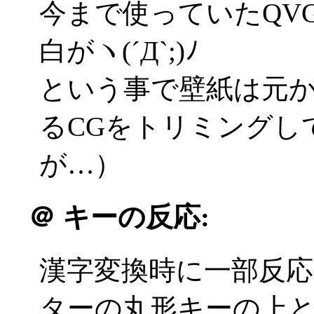
今まで使っていたQV
白がヽ(´Д`;)ﾉ
という事で壁紙は元
るCGをトリミングし
が…）
＠
キーの反応:
漢字変換時に一部反
ターの丸形キーの上