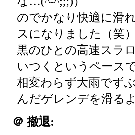
な…(^-^;;;)）
のでかなり快適に滑
スになりました（笑
黒のひとの高速スラ
いつくというペース
相変わらず大雨でず
んだゲレンデを滑る
＠
撤退: