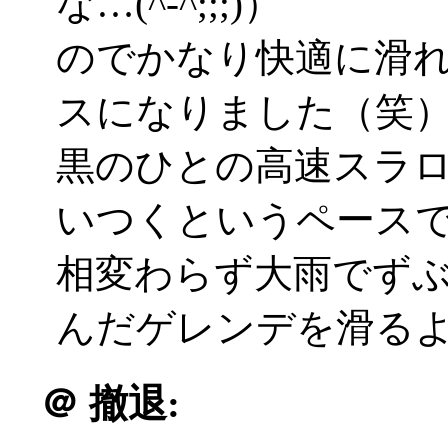
な…(^-^;;;)）
のでかなり快適に滑
スになりました（笑
黒のひとの高速スラ
いつくというペース
相変わらず大雨でず
んだゲレンデを滑る
＠
撤退: