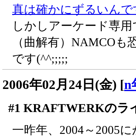
真は確かにずるいんで
しかしアーケード専用
（曲解有）NAMCO
です(^^;;;;;
2006年02月24日(金)
[
n
#1
KRAFTWERKのラ
一昨年、2004～200