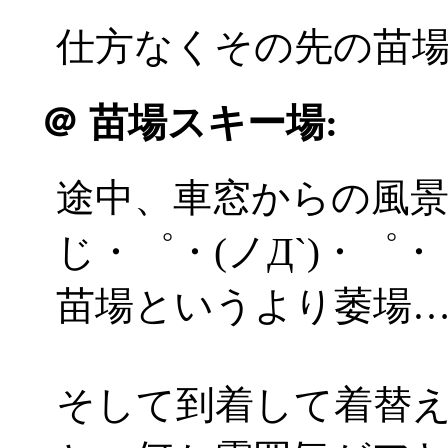
仕方なくその先の苗
＠
苗場スキー場:
途中、車窓からの風
じ・゜・(ノД`)・゜・
苗場というより萎場…
そして到着して着替