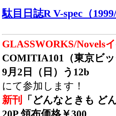
駄目日誌R V-spec（1999/
GLASSWORKS/Nove
COMITIA101（東京
9月2日（日）う12b
にて参加します！
新刊
「どんなときも どん
20P 領布価格￥300