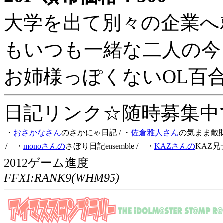
大学を出て別々の企業へ
もいつも一緒な二人の今
お姉様っぽくないOL百
日記リンク☆随時募集中です
・
おさかなさん
のさかにゃ日記
/ ・
佐倉雅人さん
の気まま散
/ ・
monoさんの
さぼり日記ensemble
/ ・
KAZさんの
KAZ兄
2012ゲーム進度
FFXI:RANK9(WHM95)