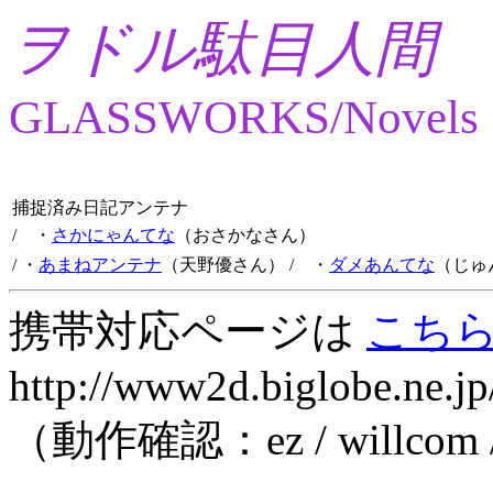
ヲドル駄目人間
GLASSWORKS/Novels
捕捉済み日記アンテナ
/ ・
さかにゃんてな
（おさかなさん）
/ ・
あまねアンテナ
（天野優さん）
/ ・
ダメあんてな
（じゅ
携帯対応ページは
こち
http://www2d.biglobe.ne.jp
（動作確認：ez / willcom 