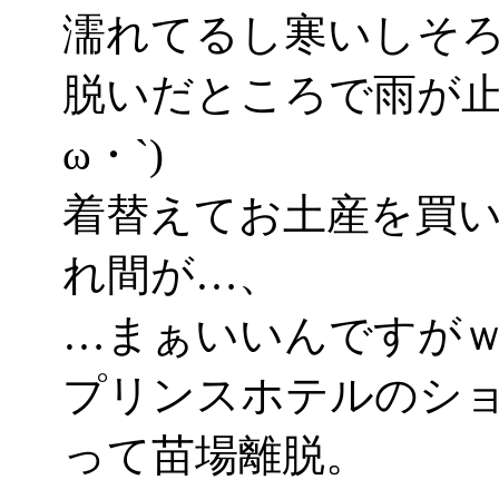
濡れてるし寒いしそ
脱いだところで雨が止
ω・`)
着替えてお土産を買
れ間が…、
…まぁいいんですが
プリンスホテルのシ
って苗場離脱。