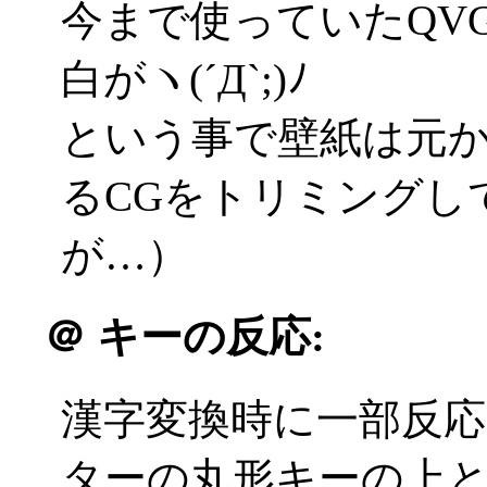
今まで使っていたQV
白がヽ(´Д`;)ﾉ
という事で壁紙は元
るCGをトリミングし
が…）
＠
キーの反応:
漢字変換時に一部反
ターの丸形キーの上