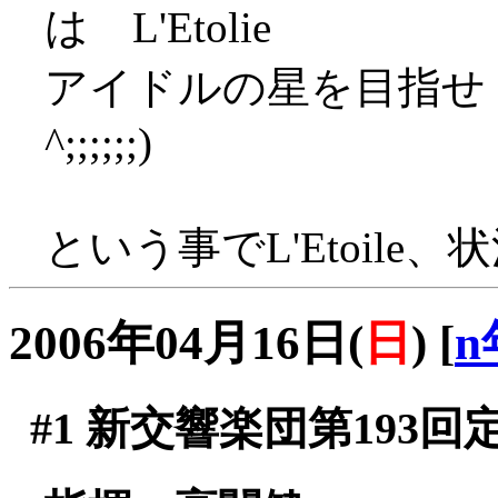
は L'Etolie
アイドルの星を目指せ！
^;;;;;;)
という事でL'Etoile、
2006年04月16日(
日
)
[
n
#1
新交響楽団第193回