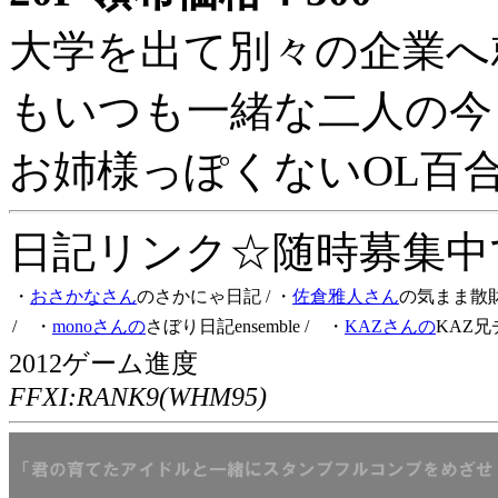
大学を出て別々の企業へ
もいつも一緒な二人の今
お姉様っぽくないOL百
日記リンク☆随時募集中です
・
おさかなさん
のさかにゃ日記
/ ・
佐倉雅人さん
の気まま散
/ ・
monoさんの
さぼり日記ensemble
/ ・
KAZさんの
KAZ兄
2012ゲーム進度
FFXI:RANK9(WHM95)