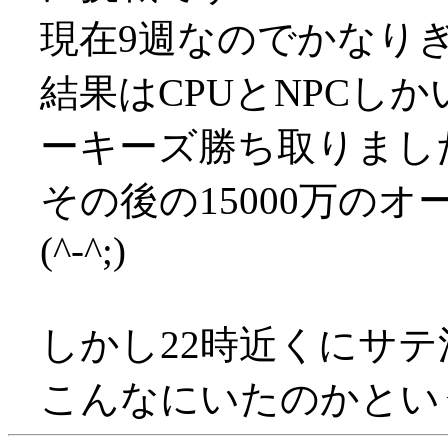
現在9週なのでかなりぎりぎ
結果はCPUとNPCし
ーキーズ勝ち取りました(^
その後の15000万の
(^-^;)
しかし22時近くにサ
こんなにいたのかという感