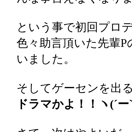
という事で初回プロデュ
色々助言頂いた先輩P
いました。
そしてゲーセンを出
ドラマかよ！！ヽ(´ー`