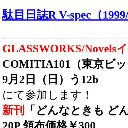
駄目日誌R V-spec（1999/
GLASSWORKS/Nove
COMITIA101（東京
9月2日（日）う12b
にて参加します！
新刊
「どんなときも どん
20P 領布価格￥300