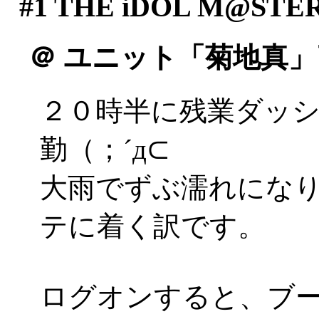
#1
THE iDOL M@STE
＠
ユニット「菊地真」
２０時半に残業ダッ
勤（；´д⊂
大雨でずぶ濡れにな
テに着く訳です。
ログオンすると、ブ