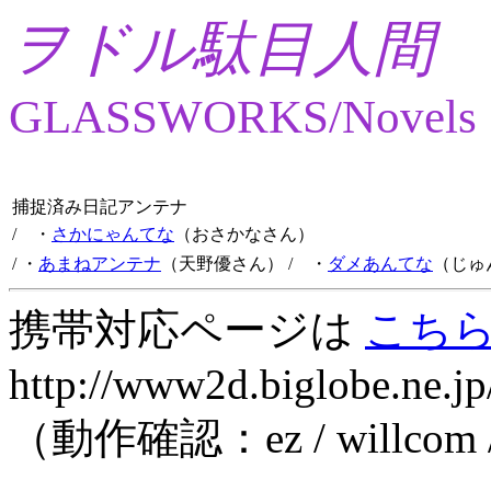
ヲドル駄目人間
GLASSWORKS/Novels
捕捉済み日記アンテナ
/ ・
さかにゃんてな
（おさかなさん）
/ ・
あまねアンテナ
（天野優さん）
/ ・
ダメあんてな
（じゅ
携帯対応ページは
こち
http://www2d.biglobe.ne.jp
（動作確認：ez / willcom 