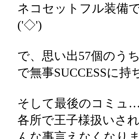
ネコセットフル装備
('◇')ゞ
で、思い出57個のう
で無事SUCCESSに持
そして最後のコミュ
各所で王子様扱いさ
んな事言えなくなりますぜ