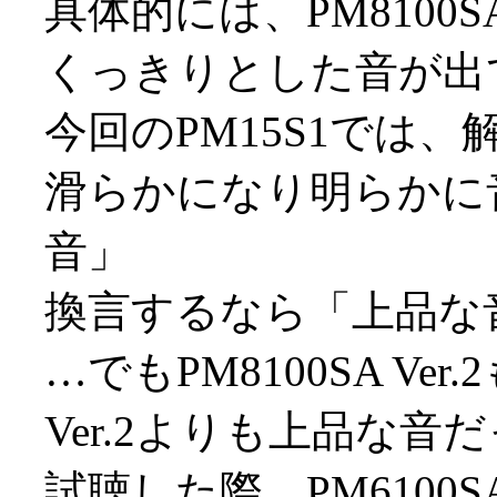
具体的には、PM8100S
くっきりとした音が出
今回のPM15S1では
滑らかになり明らかに
音」
換言するなら「上品な
…でもPM8100SA Ver
Ver.2よりも上品な
試聴した際、PM6100S