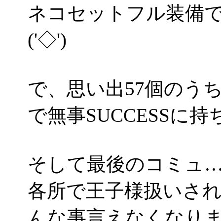
ネコセットフル装備
('◇')ゞ
で、思い出57個のう
で無事SUCCESSに持
そして最後のコミュ
各所で王子様扱いさ
んな事言えなくなりますぜ