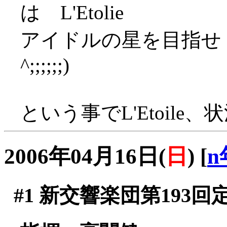
は L'Etolie
アイドルの星を目指せ！
^;;;;;;)
という事でL'Etoile、
2006年04月16日(
日
)
[
n
#1
新交響楽団第193回