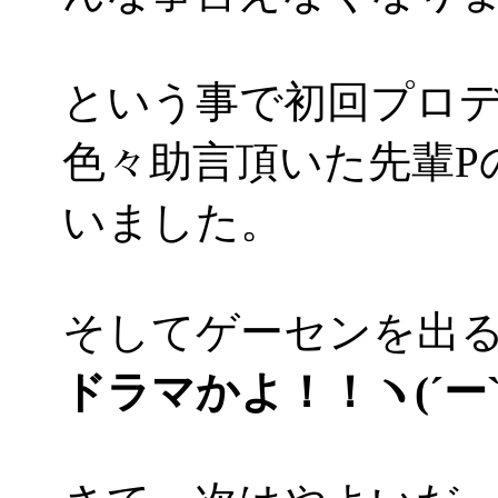
という事で初回プロデュ
色々助言頂いた先輩P
いました。
そしてゲーセンを出
ドラマかよ！！ヽ(´ー`