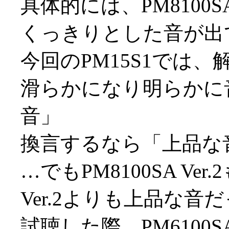
具体的には、PM8100S
くっきりとした音が出
今回のPM15S1では
滑らかになり明らかに
音」
換言するなら「上品な
…でもPM8100SA Ver
Ver.2よりも上品な
試聴した際、PM6100S