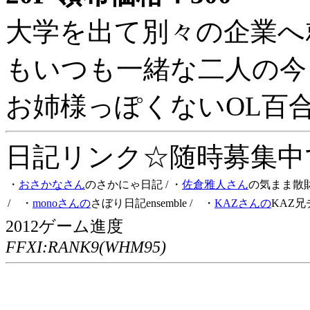
大学を出て別々の企業へ
もいつも一緒な二人の今
お姉様っぽくないOL百
日記リンク☆随時募集中です
・
おさかなさん
のさかにゃ日記
/ ・
佐倉雅人さん
の気まま散
/ ・
monoさんの
さぼり日記ensemble
/ ・
KAZさんの
KAZ兄
2012ゲーム進度
FFXI:RANK9(WHM95)