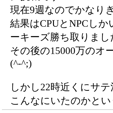
現在9週なのでかなりぎりぎ
結果はCPUとNPCし
ーキーズ勝ち取りました(^
その後の15000万の
(^-^;)
しかし22時近くにサ
こんなにいたのかという感