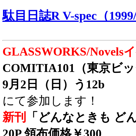
駄目日誌R V-spec（1999/
GLASSWORKS/Nove
COMITIA101（東京
9月2日（日）う12b
にて参加します！
新刊
「どんなときも どん
20P 領布価格￥300