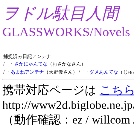
ヲドル駄目人間
GLASSWORKS/Novels
捕捉済み日記アンテナ
/ ・
さかにゃんてな
（おさかなさん）
/ ・
あまねアンテナ
（天野優さん）
/ ・
ダメあんてな
（じゅ
携帯対応ページは
こち
http://www2d.biglobe.ne.jp
（動作確認：ez / willcom 