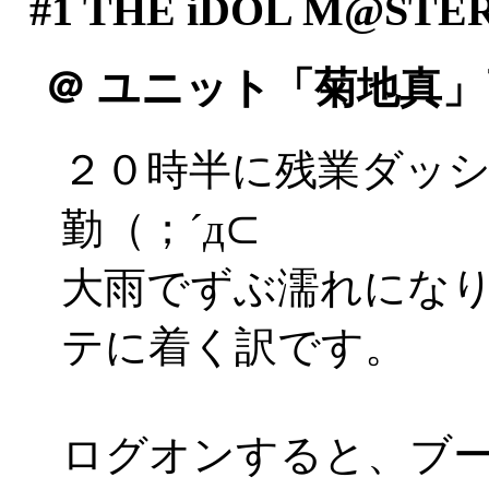
#1
THE iDOL M@STE
＠
ユニット「菊地真」
２０時半に残業ダッ
勤（；´д⊂
大雨でずぶ濡れにな
テに着く訳です。
ログオンすると、ブ