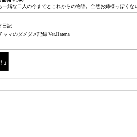
も一緒な二人の今までとこれからの物語。全然お姉様っぽくない
財日記
チャマのダメダメ記録 Ver.Hatena