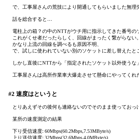
で、工事屋さんの荒技により開通してもらいました無理
話を総合すると…
電柱上の箱？の中のNTTがウチ用に指示してきた番号の
これがくせ者だったらしく、回線がまったく繋がらない
かなり上流の回線を調べるも原因不明、
で、試しに使われていない別のソケットに差し替えたと
しかし直後にNTTから「指定されたソケット以外使うな
工事屋さんは高所作業車大爆走させて懸命にやってくれたの
#2
速度はというと
とりあえずその後何も連絡ないのでそのまま使っておっ
某所の速度測定の結果
下り受信速度: 60Mbps(60.2Mbps,7.53MByte/s)
上り送信速度: 32Mbps(32.6Mbps,4.0MByte/s)