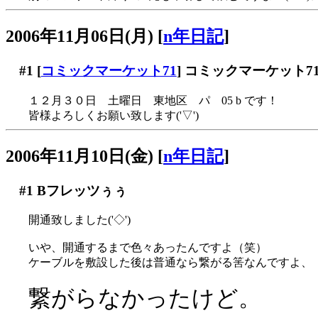
2006年11月06日(月)
[
n年日記
]
#1
[
コミックマーケット71
] コミックマーケット
１２月３０日 土曜日 東地区 パ 05 b です！
皆様よろしくお願い致します('▽')
2006年11月10日(金)
[
n年日記
]
#1
Bフレッツぅぅ
開通致しました('◇')ゞ
いや、開通するまで色々あったんですよ（笑）
ケーブルを敷設した後は普通なら繋がる筈なんですよ、
繋がらなかったけど。