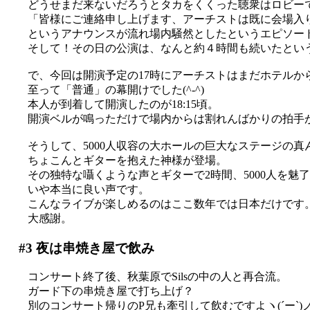
どうせまだ来ないだろうとタカをくくった聴衆はロビー
「皆様にご連絡申し上げます、アーチストは既に会場入
というアナウンスが流れ場内騒然としたというエピソー
そして！その日の公演は、なんと約４時間も続いたとい
で、今回は開演予定の17時にアーチストはまだホテルか
至って「普通」の幕開けでした(^-^)
本人が到着して開演したのが18:15頃。
開演ベルが鳴っただけで場内からは割れんばかりの拍手
そうして、5000人収容の大ホールの巨大なステージの真
ちょこんとギターを抱えた神様が登場。
その独特な囁くような声とギターで2時間、5000人を魅
いや本当に良い声です。
こんなライブが楽しめるのはここ数年では日本だけです
大感謝。
#3
夜は串焼き屋で飲み
コンサート終了後、秋葉原でSilsの中の人と再合流。
ガード下の串焼き屋で打ち上げ？
別のコンサート帰りのP兄も牽引して飲むですよヽ(´ー`)