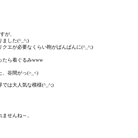
。
ですが、
た(^_^;)
エが必要なくらい鞄がぱんぱんに(^_^;)
たら着ぐるみwww
谷間がっ(>_<)
大人気な模様(^_^;)
れませんね～。