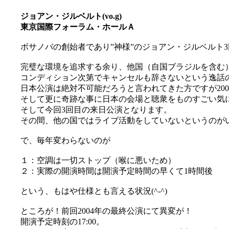
ジョアン・ジルベルト(vo.g)
東京国際フォーラム・ホールＡ
ボサノバの創始者であり”神様”のジョアン・ジルベルト3回
完璧な環境を追求する余り、他国（自国ブラジルを含む
コンディション次第でキャンセルも辞さないという逸話
日本公演は絶対不可能だろうと言われてきた方ですが20
そして更に奇跡な事に日本の会場と聴衆をものすごい気
そして今回3回目の来日公演となります。
その間、他の国ではライブ活動をしていないというのがいか
で、毎年変わらないのが
１：空調は一切ストップ（喉に悪いため）
２：実際の開演時間は開演予定時間の早くて1時間後
という、もはや仕様とも言える状況(^-^)
ところが！前回2004年の最終公演にて異変が！
開演予定時刻の17:00。