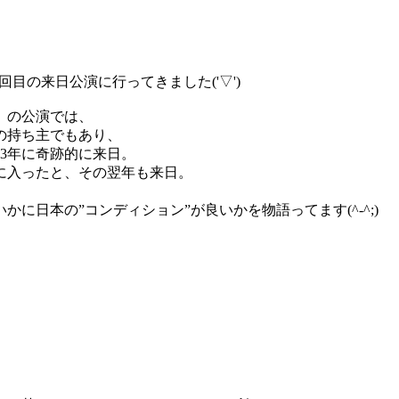
目の来日公演に行ってきました('▽')
）の公演では、
の持ち主でもあり、
03年に奇跡的に来日。
に入ったと、その翌年も来日。
に日本の”コンディション”が良いかを物語ってます(^-^;)