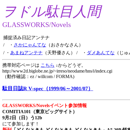
ヲドル駄目人間
GLASSWORKS/Novels
捕捉済み日記アンテナ
/ ・
さかにゃんてな
（おさかなさん）
/ ・
あまねアンテナ
（天野優さん）
/ ・
ダメあんてな
（じゅ
携帯対応ページは
こちら
↓からどうぞ。
http://www2d.biglobe.ne.jp/~irreso/neodame/hns/i/index.cgi
（動作確認：ez / willcom / FORMA)
駄目日誌R V-spec（1999/06～2001/07）
GLASSWORKS/Novelsイベント参加情報
COMITIA101（東京ビッグサイト）
9月2日（日）う12b
にて参加します！
新刊
「どんなときも どんなときも どんなときも」A5 20P 領布