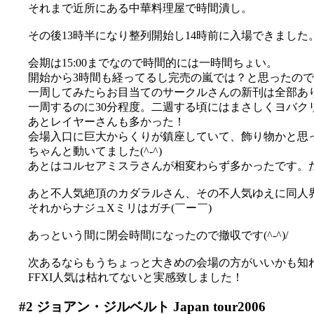
それまで近所にある中華料理屋で時間潰し。
その後13時半になり整列開始し14時前に入場できました
会期は15:00までなので時間的には一時間ちょい。
開始から3時間も経ってるし完売の嵐では？と思ったの
一周してみたらお目当てのサークルさんの新刊は全部ありまし
一周するのに30分程度。二週する頃にはまさしくヨバクリク
あとレイヤーさんも多かった！
会場入口に巨大からくりが鎮座していて、飾り物かと思っ
ちゃんと動いてました(^-^)
あとはコルセアミスラさんが相変わらず多かったです。た、
あと不人気絶頂のカダラルさん、その不人気ゆえに同人界では
それからナジュXミリはガチ(￣ー￣)
あっという間に閉会時間になったので撤収です(^-^)/
次あるならもうちょっと大きめの会場の方がいいかも知
FFXI人気は枯れてないと実感致しました！
#2
ジョアン・ジルベルト Japan tour2006