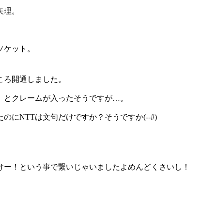
矢理。
ソケット。
。
ころ開通しました。
」とクレームが入ったそうですが…。
にNTTは文句だけですか？そうですか(--#)
けー！という事で繋いじゃいましたよめんどくさいし！