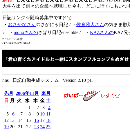
大学を出て別々の企業へ就職した今も、どこに行くにもいつ
日記リンク☆随時募集中です(^^;)
・
おさかなさん
のさかにゃ日記
/ ・
佐倉雅人さん
の気まま散
/ ・
monoさんの
さぼり日記ensemble
/ ・
KAZさんの
KAZ兄
2012ゲーム進度
FFXI:RANK9(WHM95)
hns - 日記自動生成システム - Version 2.10-pl1
先月
2006年11月
来月
日
月
火
水
木
金
土
1
2
3
4
5
6
7
8
9
10
11
12
13
14
15
16
17
18
19
20
21
22
23
24
25