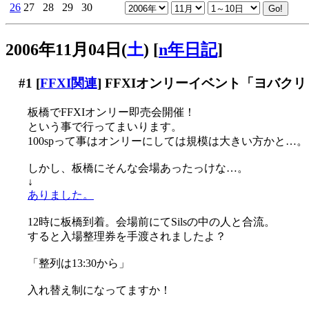
26
27
28
29
30
2006年11月04日(
土
)
[
n年日記
]
#1
[
FFXI関連
] FFXIオンリーイベント「ヨバク
板橋でFFXIオンリー即売会開催！
という事で行ってまいります。
100spって事はオンリーにしては規模は大きい方かと…。
しかし、板橋にそんな会場あったっけな…。
↓
ありました。
12時に板橋到着。会場前にてSilsの中の人と合流。
すると入場整理券を手渡されましたよ？
「整列は13:30から」
入れ替え制になってますか！