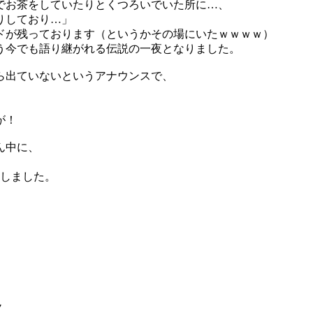
でお茶をしていたりとくつろいでいた所に…、
りしており…」
ドが残っております（というかその場にいたｗｗｗｗ）
う今でも語り継がれる伝説の一夜となりました。
ら出ていないというアナウンスで、
が！
ん中に、
了しました。
。
ノ