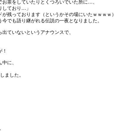
でお茶をしていたりとくつろいでいた所に…、
りしており…」
ドが残っております（というかその場にいたｗｗｗｗ）
う今でも語り継がれる伝説の一夜となりました。
ら出ていないというアナウンスで、
が！
ん中に、
了しました。
。
ノ