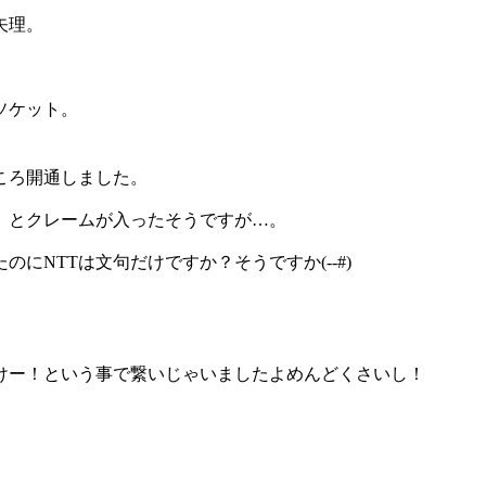
矢理。
ソケット。
。
ころ開通しました。
」とクレームが入ったそうですが…。
にNTTは文句だけですか？そうですか(--#)
けー！という事で繋いじゃいましたよめんどくさいし！