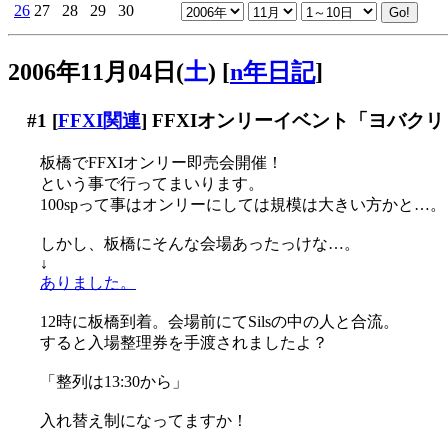
26
27
28
29
30
2006年11月04日(
土
)
[
n年日記
]
#1
[
FFXI関連
] FFXIオンリーイベント「ヨバク
板橋でFFXIオンリー即売会開催！
という事で行ってまいります。
100spって事はオンリーにしては規模は大きい方かと…。
しかし、板橋にそんな会場あったっけな…。
↓
ありました。
12時に板橋到着。会場前にてSilsの中の人と合流。
すると入場整理券を手渡されましたよ？
「整列は13:30から」
入れ替え制になってますか！