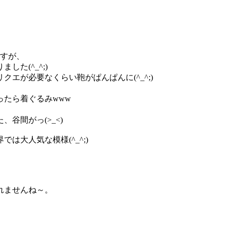
。
ですが、
た(^_^;)
エが必要なくらい鞄がぱんぱんに(^_^;)
たら着ぐるみwww
谷間がっ(>_<)
大人気な模様(^_^;)
れませんね～。