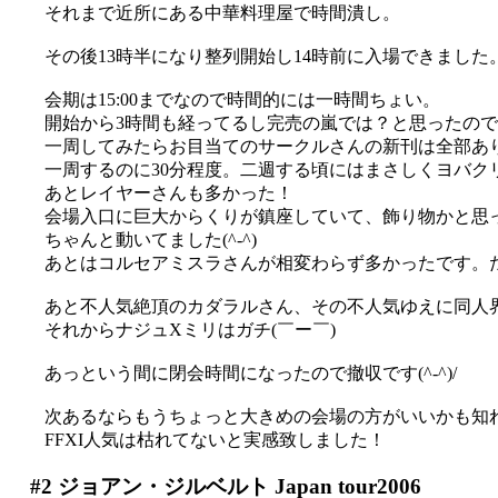
それまで近所にある中華料理屋で時間潰し。
その後13時半になり整列開始し14時前に入場できました
会期は15:00までなので時間的には一時間ちょい。
開始から3時間も経ってるし完売の嵐では？と思ったの
一周してみたらお目当てのサークルさんの新刊は全部ありまし
一周するのに30分程度。二週する頃にはまさしくヨバクリク
あとレイヤーさんも多かった！
会場入口に巨大からくりが鎮座していて、飾り物かと思っ
ちゃんと動いてました(^-^)
あとはコルセアミスラさんが相変わらず多かったです。た、
あと不人気絶頂のカダラルさん、その不人気ゆえに同人界では
それからナジュXミリはガチ(￣ー￣)
あっという間に閉会時間になったので撤収です(^-^)/
次あるならもうちょっと大きめの会場の方がいいかも知
FFXI人気は枯れてないと実感致しました！
#2
ジョアン・ジルベルト Japan tour2006