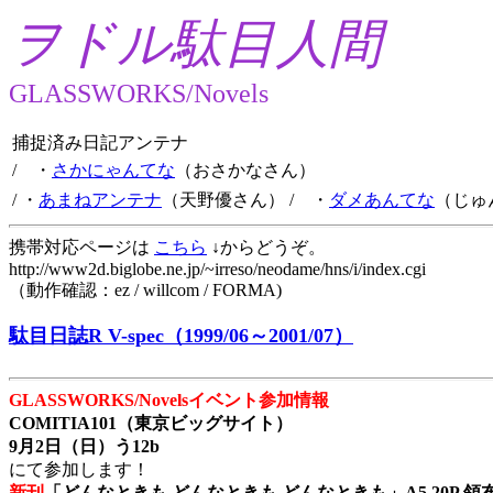
ヲドル駄目人間
GLASSWORKS/Novels
捕捉済み日記アンテナ
/ ・
さかにゃんてな
（おさかなさん）
/ ・
あまねアンテナ
（天野優さん）
/ ・
ダメあんてな
（じゅ
携帯対応ページは
こちら
↓からどうぞ。
http://www2d.biglobe.ne.jp/~irreso/neodame/hns/i/index.cgi
（動作確認：ez / willcom / FORMA)
駄目日誌R V-spec（1999/06～2001/07）
GLASSWORKS/Novelsイベント参加情報
COMITIA101（東京ビッグサイト）
9月2日（日）う12b
にて参加します！
新刊
「どんなときも どんなときも どんなときも」A5 20P 領布