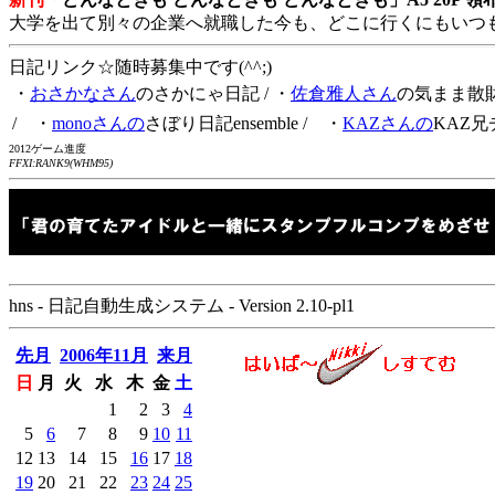
大学を出て別々の企業へ就職した今も、どこに行くにもいつ
日記リンク☆随時募集中です(^^;)
・
おさかなさん
のさかにゃ日記
/ ・
佐倉雅人さん
の気まま散
/ ・
monoさんの
さぼり日記ensemble
/ ・
KAZさんの
KAZ兄
2012ゲーム進度
FFXI:RANK9(WHM95)
hns - 日記自動生成システム - Version 2.10-pl1
先月
2006年11月
来月
日
月
火
水
木
金
土
1
2
3
4
5
6
7
8
9
10
11
12
13
14
15
16
17
18
19
20
21
22
23
24
25