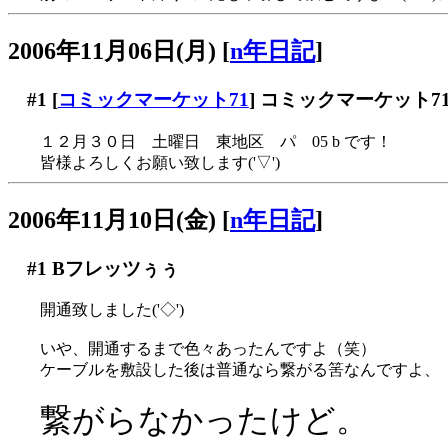
2006年11月06日(月)
[
n年日記
]
#1
[
コミックマーケット71
] コミックマーケット
１２月３０日 土曜日 東地区 パ 05 b です！
皆様よろしくお願い致します('▽')
2006年11月10日(金)
[
n年日記
]
#1
Bフレッツぅぅ
開通致しました('◇')ゞ
いや、開通するまで色々あったんですよ（笑）
ケーブルを敷設した後は普通なら繋がる筈なんですよ、
繋がらなかったけど。