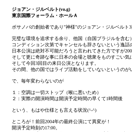
ジョアン・ジルベルト(vo.g)
東京国際フォーラム・ホールＡ
ボサノバの創始者であり”神様”のジョアン・ジルベルト3回
完璧な環境を追求する余り、他国（自国ブラジルを含む
コンディション次第でキャンセルも辞さないという逸話
日本公演は絶対不可能だろうと言われてきた方ですが20
そして更に奇跡な事に日本の会場と聴衆をものすごい気
そして今回3回目の来日公演となります。
その間、他の国ではライブ活動をしていないというのがいか
で、毎年変わらないのが
１：空調は一切ストップ（喉に悪いため）
２：実際の開演時間は開演予定時間の早くて1時間後
という、もはや仕様とも言える状況(^-^)
ところが！前回2004年の最終公演にて異変が！
開演予定時刻の17:00。