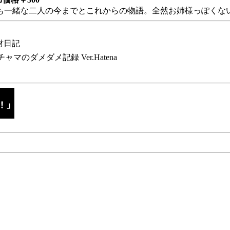
も一緒な二人の今までとこれからの物語。全然お姉様っぽくない
財日記
チャマのダメダメ記録 Ver.Hatena