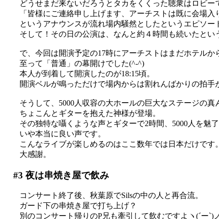
どうせまだ来ないだろうとタカをくくった聴衆はロビー
「皆様にご連絡申し上げます、アーチストは既に会場入
というアナウンスが流れ場内騒然としたというエピソー
そして！その日の公演は、なんと約４時間も続いたとい
で、今回は開演予定の17時にアーチストはまだホテルか
至って「普通」の幕開けでした(^-^)
本人が到着して開演したのが18:15頃。
開演ベルが鳴っただけで場内からは割れんばかりの拍手
そうして、5000人収容の大ホールの巨大なステージの真
ちょこんとギターを抱えた神様が登場。
その独特な囁くような声とギターで2時間、5000人を魅
いや本当に良い声です。
こんなライブが楽しめるのはここ数年では日本だけです
大感謝。
#3
夜は串焼き屋で飲み
コンサート終了後、秋葉原でSilsの中の人と再合流。
ガード下の串焼き屋で打ち上げ？
別のコンサート帰りのP兄も牽引して飲むですよヽ(´ー`)