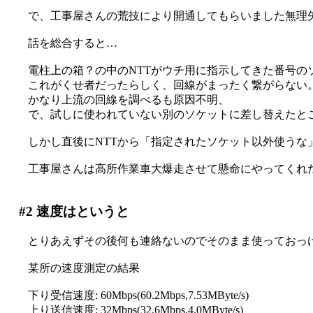
で、工事屋さんの荒技により開通してもらいました無理
話を総合すると…
電柱上の箱？の中のNTTがウチ用に指示してきた番号の
これがくせ者だったらしく、回線がまったく繋がらない
かなり上流の回線を調べるも原因不明、
で、試しに使われていない別のソケットに差し替えたと
しかし直後にNTTから「指定されたソケット以外使うな
工事屋さんは高所作業車大爆走させて懸命にやってくれたの
#2
速度はというと
とりあえずその後何も連絡ないのでそのまま使っておっ
某所の速度測定の結果
下り受信速度: 60Mbps(60.2Mbps,7.53MByte/s)
上り送信速度: 32Mbps(32.6Mbps,4.0MByte/s)