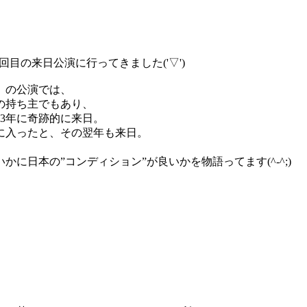
目の来日公演に行ってきました('▽')
）の公演では、
の持ち主でもあり、
03年に奇跡的に来日。
に入ったと、その翌年も来日。
に日本の”コンディション”が良いかを物語ってます(^-^;)