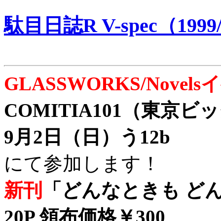
駄目日誌R V-spec（1999/
GLASSWORKS/Nove
COMITIA101（東京
9月2日（日）う12b
にて参加します！
新刊
「どんなときも どん
20P 領布価格￥300