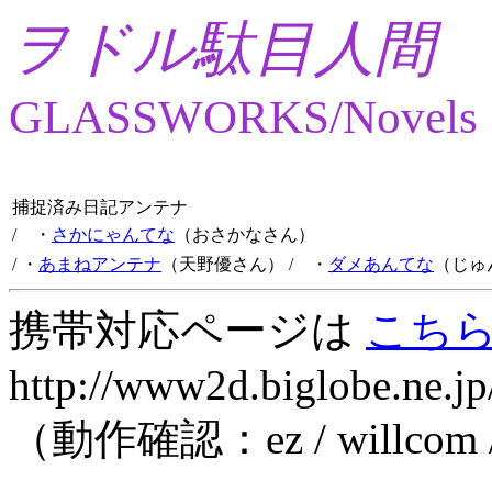
ヲドル駄目人間
GLASSWORKS/Novels
捕捉済み日記アンテナ
/ ・
さかにゃんてな
（おさかなさん）
/ ・
あまねアンテナ
（天野優さん）
/ ・
ダメあんてな
（じゅ
携帯対応ページは
こち
http://www2d.biglobe.ne.jp
（動作確認：ez / willcom 