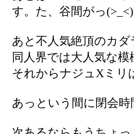
す。た、谷間がっ(>_<)
あと不人気絶頂のカダ
同人界では大人気な模様(^
それからナジュXミリは
あっという間に閉会時間
次あるならもうちょっ