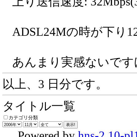
上り送信速度: 32Mbps(32.
ADSL24Mの時が下り
あんまり実感ないですけど
以上、3 日分です。
タイトル一覧
カテゴリ分類
Powered by
hns-2.10-pl