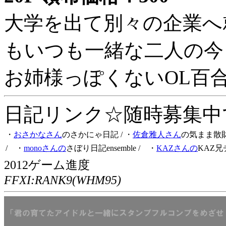
大学を出て別々の企業へ
もいつも一緒な二人の今
お姉様っぽくないOL百
日記リンク☆随時募集中です
・
おさかなさん
のさかにゃ日記
/ ・
佐倉雅人さん
の気まま散
/ ・
monoさんの
さぼり日記ensemble
/ ・
KAZさんの
KAZ兄
2012ゲーム進度
FFXI:RANK9(WHM95)