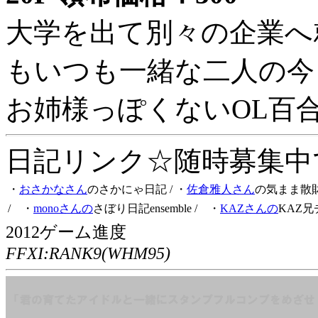
大学を出て別々の企業へ
もいつも一緒な二人の今
お姉様っぽくないOL百
日記リンク☆随時募集中です
・
おさかなさん
のさかにゃ日記
/ ・
佐倉雅人さん
の気まま散
/ ・
monoさんの
さぼり日記ensemble
/ ・
KAZさんの
KAZ兄
2012ゲーム進度
FFXI:RANK9(WHM95)