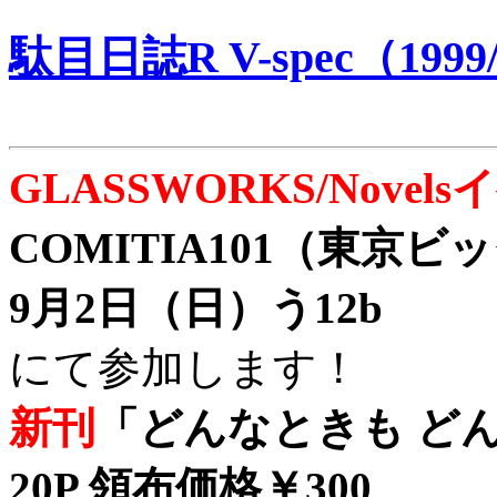
駄目日誌R V-spec（1999/
GLASSWORKS/Nove
COMITIA101（東京
9月2日（日）う12b
にて参加します！
新刊
「どんなときも どん
20P 領布価格￥300