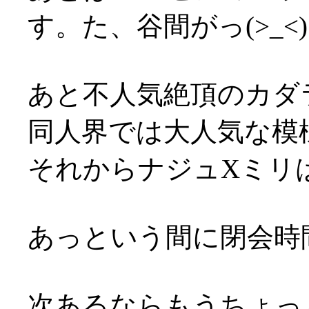
す。た、谷間がっ(>_<)
あと不人気絶頂のカダ
同人界では大人気な模様(^
それからナジュXミリは
あっという間に閉会時間
次あるならもうちょっ