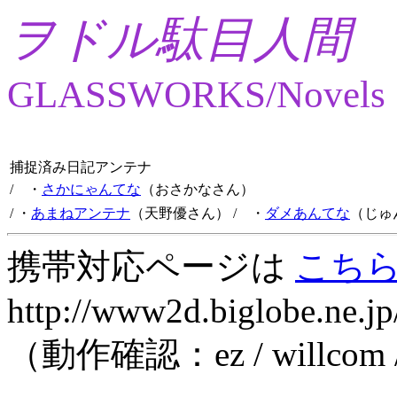
ヲドル駄目人間
GLASSWORKS/Novels
捕捉済み日記アンテナ
/ ・
さかにゃんてな
（おさかなさん）
/ ・
あまねアンテナ
（天野優さん）
/ ・
ダメあんてな
（じゅ
携帯対応ページは
こち
http://www2d.biglobe.ne.jp
（動作確認：ez / willcom 