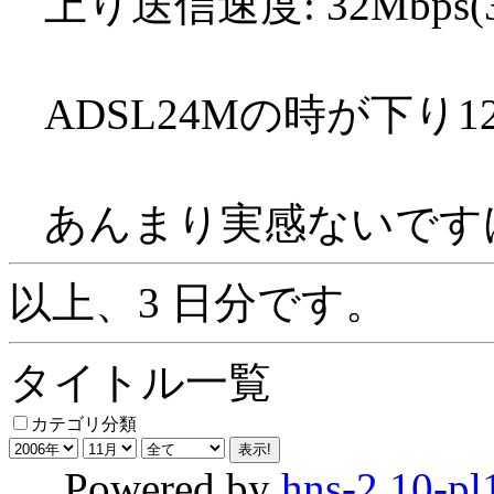
上り送信速度: 32Mbps(32.
ADSL24Mの時が下り
あんまり実感ないですけど
以上、3 日分です。
タイトル一覧
カテゴリ分類
Powered by
hns-2.10-pl