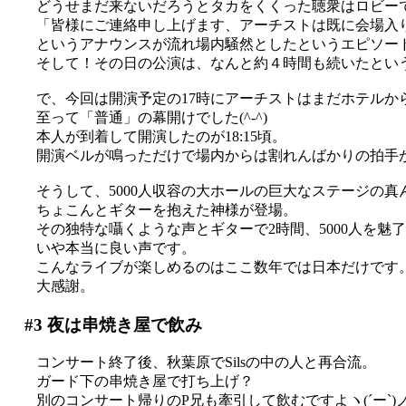
どうせまだ来ないだろうとタカをくくった聴衆はロビー
「皆様にご連絡申し上げます、アーチストは既に会場入
というアナウンスが流れ場内騒然としたというエピソー
そして！その日の公演は、なんと約４時間も続いたとい
で、今回は開演予定の17時にアーチストはまだホテルか
至って「普通」の幕開けでした(^-^)
本人が到着して開演したのが18:15頃。
開演ベルが鳴っただけで場内からは割れんばかりの拍手
そうして、5000人収容の大ホールの巨大なステージの真
ちょこんとギターを抱えた神様が登場。
その独特な囁くような声とギターで2時間、5000人を魅
いや本当に良い声です。
こんなライブが楽しめるのはここ数年では日本だけです
大感謝。
#3
夜は串焼き屋で飲み
コンサート終了後、秋葉原でSilsの中の人と再合流。
ガード下の串焼き屋で打ち上げ？
別のコンサート帰りのP兄も牽引して飲むですよヽ(´ー`)