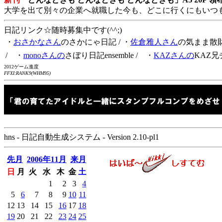
大学を出て別々の企業へ就職した今も、どこに行くにもいつ
日記リンク☆随時募集中です(^^;)
・
おさかなさん
のさかにゃ日記
/ ・
佐倉雅人さん
の気まま散
/ ・
monoさんの
さぼり日記ensemble
/ ・
KAZさんの
KAZ兄
2012ゲーム進度
FFXI:RANK9(WHM95)
hns - 日記自動生成システム - Version 2.10-pl1
先月
2006年11月
来月
日
月
火
水
木
金
土
1
2
3
4
5
6
7
8
9
10
11
12
13
14
15
16
17
18
19
20
21
22
23
24
25