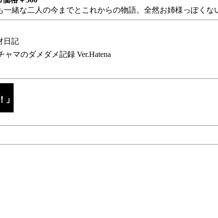
も一緒な二人の今までとこれからの物語。全然お姉様っぽくない
財日記
チャマのダメダメ記録 Ver.Hatena