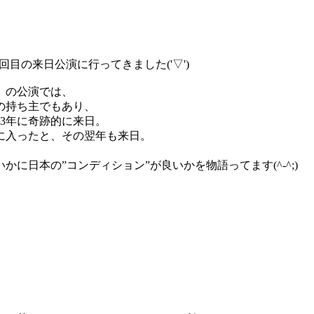
目の来日公演に行ってきました('▽')
）の公演では、
の持ち主でもあり、
03年に奇跡的に来日。
に入ったと、その翌年も来日。
に日本の”コンディション”が良いかを物語ってます(^-^;)