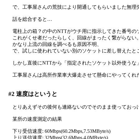
で、工事屋さんの荒技により開通してもらいました無理
話を総合すると…
電柱上の箱？の中のNTTがウチ用に指示してきた番号の
これがくせ者だったらしく、回線がまったく繋がらない
かなり上流の回線を調べるも原因不明、
で、試しに使われていない別のソケットに差し替えたと
しかし直後にNTTから「指定されたソケット以外使うな
工事屋さんは高所作業車大爆走させて懸命にやってくれたの
#2
速度はというと
とりあえずその後何も連絡ないのでそのまま使っておっ
某所の速度測定の結果
下り受信速度: 60Mbps(60.2Mbps,7.53MByte/s)
上り送信速度: 32Mbps(32.6Mbps,4.0MByte/s)