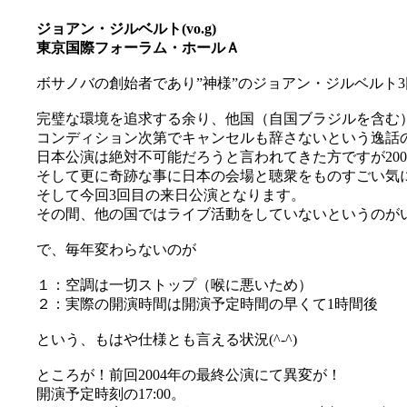
ジョアン・ジルベルト(vo.g)
東京国際フォーラム・ホールＡ
ボサノバの創始者であり”神様”のジョアン・ジルベルト3回
完璧な環境を追求する余り、他国（自国ブラジルを含む
コンディション次第でキャンセルも辞さないという逸話
日本公演は絶対不可能だろうと言われてきた方ですが20
そして更に奇跡な事に日本の会場と聴衆をものすごい気
そして今回3回目の来日公演となります。
その間、他の国ではライブ活動をしていないというのがいか
で、毎年変わらないのが
１：空調は一切ストップ（喉に悪いため）
２：実際の開演時間は開演予定時間の早くて1時間後
という、もはや仕様とも言える状況(^-^)
ところが！前回2004年の最終公演にて異変が！
開演予定時刻の17:00。