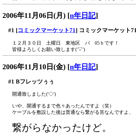
2006年11月06日(月)
[
n年日記
]
#1
[
コミックマーケット71
] コミックマーケット
１２月３０日 土曜日 東地区 パ 05 b です！
皆様よろしくお願い致します('▽')
2006年11月10日(金)
[
n年日記
]
#1
Bフレッツぅぅ
開通致しました('◇')ゞ
いや、開通するまで色々あったんですよ（笑）
ケーブルを敷設した後は普通なら繋がる筈なんですよ、
繋がらなかったけど。