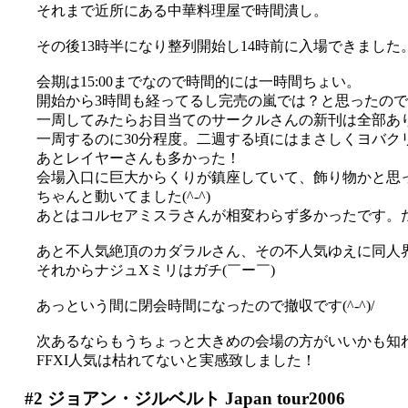
それまで近所にある中華料理屋で時間潰し。
その後13時半になり整列開始し14時前に入場できました
会期は15:00までなので時間的には一時間ちょい。
開始から3時間も経ってるし完売の嵐では？と思ったの
一周してみたらお目当てのサークルさんの新刊は全部ありまし
一周するのに30分程度。二週する頃にはまさしくヨバクリク
あとレイヤーさんも多かった！
会場入口に巨大からくりが鎮座していて、飾り物かと思っ
ちゃんと動いてました(^-^)
あとはコルセアミスラさんが相変わらず多かったです。た、
あと不人気絶頂のカダラルさん、その不人気ゆえに同人界では
それからナジュXミリはガチ(￣ー￣)
あっという間に閉会時間になったので撤収です(^-^)/
次あるならもうちょっと大きめの会場の方がいいかも知
FFXI人気は枯れてないと実感致しました！
#2
ジョアン・ジルベルト Japan tour2006