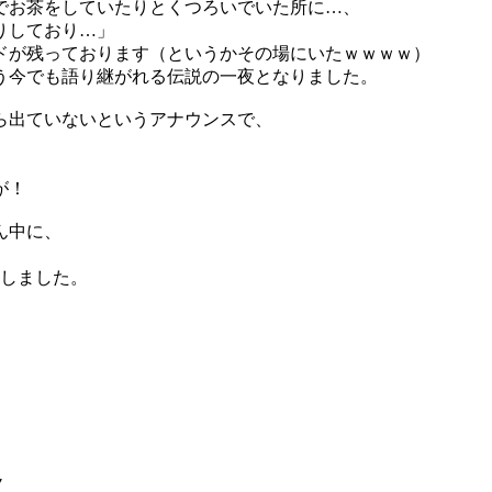
でお茶をしていたりとくつろいでいた所に…、
りしており…」
ドが残っております（というかその場にいたｗｗｗｗ）
う今でも語り継がれる伝説の一夜となりました。
ら出ていないというアナウンスで、
が！
ん中に、
了しました。
。
ノ