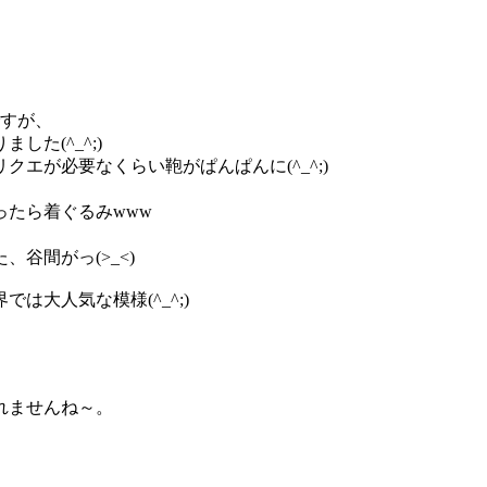
。
ですが、
た(^_^;)
エが必要なくらい鞄がぱんぱんに(^_^;)
たら着ぐるみwww
谷間がっ(>_<)
大人気な模様(^_^;)
れませんね～。