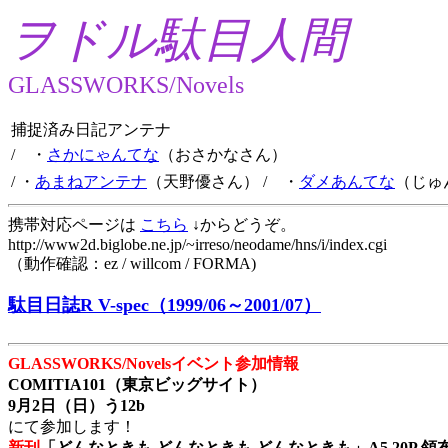
ヲドル駄目人間
GLASSWORKS/Novels
捕捉済み日記アンテナ
/ ・
さかにゃんてな
（おさかなさん）
/ ・
あまねアンテナ
（天野優さん）
/ ・
ダメあんてな
（じゅ
携帯対応ページは
こちら
↓からどうぞ。
http://www2d.biglobe.ne.jp/~irreso/neodame/hns/i/index.cgi
（動作確認：ez / willcom / FORMA)
駄目日誌R V-spec（1999/06～2001/07）
GLASSWORKS/Novelsイベント参加情報
COMITIA101（東京ビッグサイト）
9月2日（日）う12b
にて参加します！
新刊
「どんなときも どんなときも どんなときも」A5 20P 領布