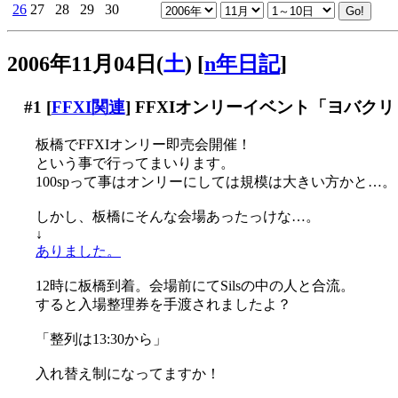
26
27
28
29
30
2006年11月04日(
土
)
[
n年日記
]
#1
[
FFXI関連
] FFXIオンリーイベント「ヨバク
板橋でFFXIオンリー即売会開催！
という事で行ってまいります。
100spって事はオンリーにしては規模は大きい方かと…。
しかし、板橋にそんな会場あったっけな…。
↓
ありました。
12時に板橋到着。会場前にてSilsの中の人と合流。
すると入場整理券を手渡されましたよ？
「整列は13:30から」
入れ替え制になってますか！