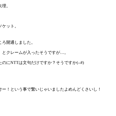
矢理。
ソケット。
。
ころ開通しました。
」とクレームが入ったそうですが…。
にNTTは文句だけですか？そうですか(--#)
けー！という事で繋いじゃいましたよめんどくさいし！