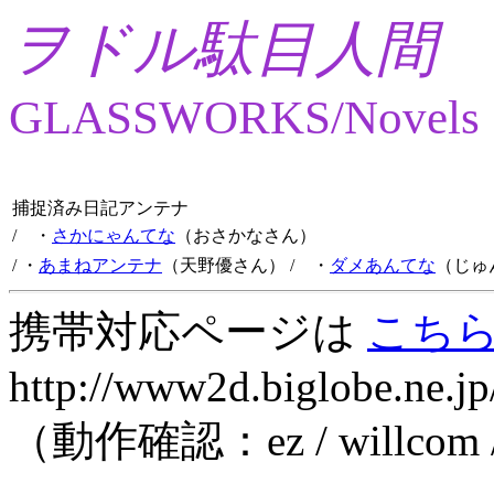
ヲドル駄目人間
GLASSWORKS/Novels
捕捉済み日記アンテナ
/ ・
さかにゃんてな
（おさかなさん）
/ ・
あまねアンテナ
（天野優さん）
/ ・
ダメあんてな
（じゅ
携帯対応ページは
こち
http://www2d.biglobe.ne.jp
（動作確認：ez / willcom 