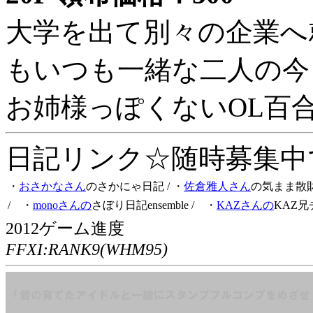
大学を出て別々の企業へ
もいつも一緒な二人の今
お姉様っぽくないOL百
日記リンク☆随時募集中です
・
おさかなさん
のさかにゃ日記
/ ・
佐倉雅人さん
の気まま散
/ ・
monoさんの
さぼり日記ensemble
/ ・
KAZさんの
KAZ兄
2012ゲーム進度
FFXI:RANK9(WHM95)