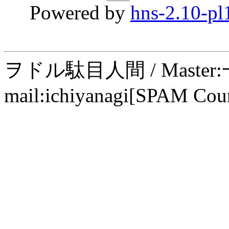
Powered by
hns-2.10-pl
ヲドル駄目人間 / Maste
mail:ichiyanagi[SPAM Cou