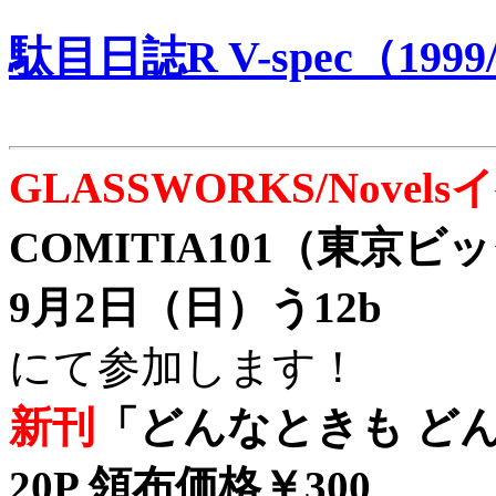
駄目日誌R V-spec（1999/
GLASSWORKS/Nove
COMITIA101（東京
9月2日（日）う12b
にて参加します！
新刊
「どんなときも どん
20P 領布価格￥300