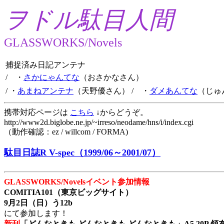
ヲドル駄目人間
GLASSWORKS/Novels
捕捉済み日記アンテナ
/ ・
さかにゃんてな
（おさかなさん）
/ ・
あまねアンテナ
（天野優さん）
/ ・
ダメあんてな
（じゅ
携帯対応ページは
こちら
↓からどうぞ。
http://www2d.biglobe.ne.jp/~irreso/neodame/hns/i/index.cgi
（動作確認：ez / willcom / FORMA)
駄目日誌R V-spec（1999/06～2001/07）
GLASSWORKS/Novelsイベント参加情報
COMITIA101（東京ビッグサイト）
9月2日（日）う12b
にて参加します！
新刊
「どんなときも どんなときも どんなときも」A5 20P 領布