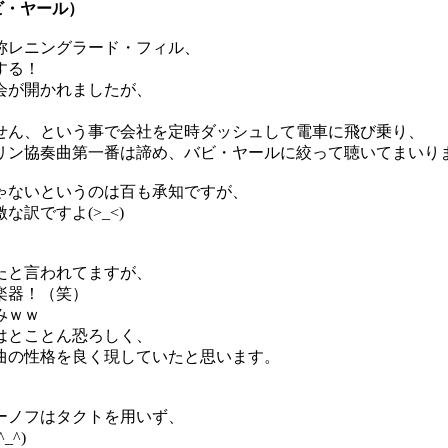
ビ・ヤール）
称レニングラード・フィル、
する！
会が開かれましたが、
せん、という事で会社を定時ダッシュして電車に飛び乗り、
ン協奏曲第一番は諦め、バビ・ヤールに絞って聴いてまいりました
ゃないというのは百も承知ですが、
訳ですよ(>_<)
たと言われてますが、
楽器！（笑）
みｗｗ
はとことん恐ろしく、
曲の性格を良く現していたと思います。
ーノフはタクトを用いず、
^)