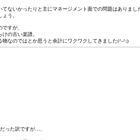
いてないかったりと主にマネージメント面での問題はありまし
しょう。
のですが、
らけの古い楽譜。
なのではとか思うと余計にワクワクしてきました(^-^;)
成だった訳ですが…、