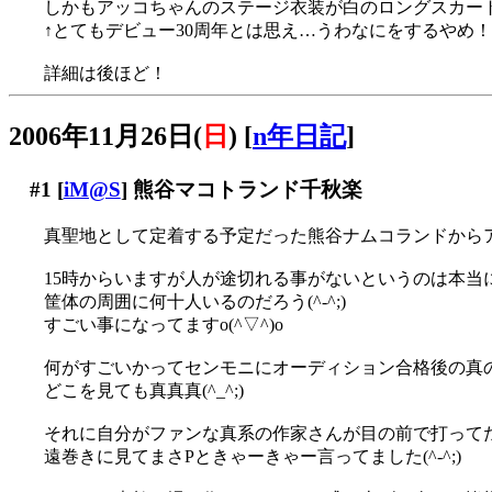
しかもアッコちゃんのステージ衣装が白のロングスカートで
↑とてもデビュー30周年とは思え…うわなにをするやめ
詳細は後ほど！
2006年11月26日(
日
)
[
n年日記
]
#1
[
iM@S
] 熊谷マコトランド千秋楽
真聖地として定着する予定だった熊谷ナムコランドからア
15時からいますが人が途切れる事がないというのは本当にス
筐体の周囲に何十人いるのだろう(^-^;)
すごい事になってますo(^▽^)o
何がすごいかってセンモニにオーディション合格後の真
どこを見ても真真真(^_^;)
それに自分がファンな真系の作家さんが目の前で打って
遠巻きに見てまさPときゃーきゃー言ってました(^-^;)