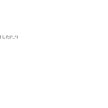
(^_^)