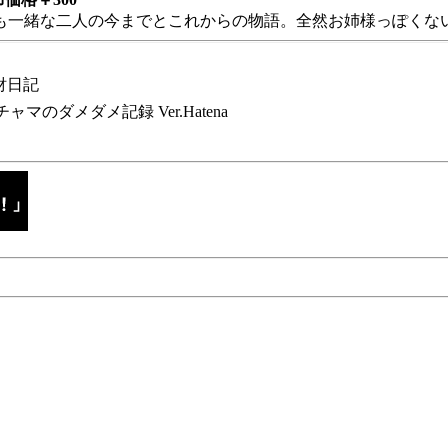
も一緒な二人の今までとこれからの物語。全然お姉様っぽくない
財日記
チャマのダメダメ記録 Ver.Hatena