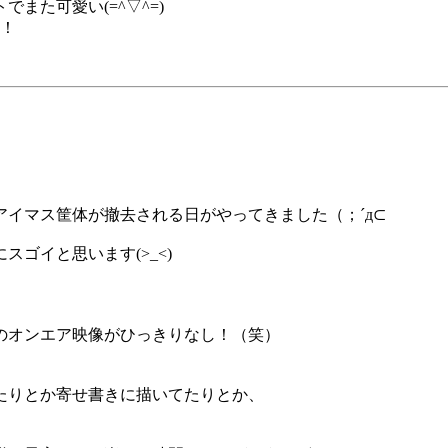
また可愛い(=^▽^=)
！！
イマス筐体が撤去される日がやってきました（；´д⊂
ゴイと思います(>_<)
のオンエア映像がひっきりなし！（笑）
たりとか寄せ書きに描いてたりとか、