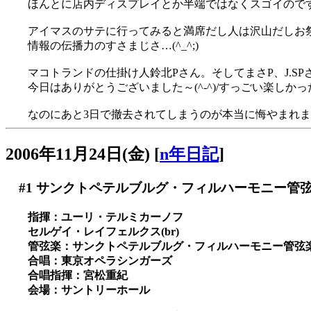
ほんとに店内ディスプレイとか半端ではなくスゴイのです(
アイマスのサテに行ってみると満席だし人は沢山だしお祭り
情報の伝播力のすさまじさ…(^_^;)
マコトランドの仕掛け人鈴北Pさん。そしてまさP、J.S
今日はありがとうございました～(^-^)/すっごい楽しか
なのにあと3日で撤去されてしまうのが本当に悔やまれます(
2006年11月24日(金)
[
n年日記
]
#1
サンクトペテルブルグ・フィルハーモニー管弦楽
指揮：ユーリ・テルミカーノフ
セルゲイ・レイフェルクス(br)
管弦楽：サンクトペテルブルグ・フィルハーモニー管弦
合唱：東京オペラシンガーズ
合唱指揮：宮松重紀
会場：サントリーホール