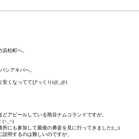
め浜松町へ。
ドバシアキバへ。
安くなっててびっくり(@_@)
ほどアピールしている熊谷ナムコランドですが、
>_<)
にも参加して最後の勇姿を見に行ってきました(;_;)
に説明するのは難しいのですが、