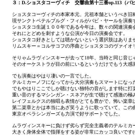
３：D.ショスタコーヴィチ 交響曲第十三番op.113（バ
ショスタコーヴィチの本家本元、元祖本舗というべき旧
現サンクトペテルブルグ・フィルがバビ・ヤールを演奏
ショスタコ生誕１００年である今年は、数々の関連演奏
それにとどめを刺すような公演が今日の演奏会です。
ショスタコ好きとしては聴かないという選択肢はありま
リムスキー＝コルサコフの序曲とショスタコのヴァイオリ
そりゃムラヴィンスキーが去って18年、当時と同じ音じ
そのオーケストラが目の前にいるというだけでもう大感激な
でも演奏はやはり凄いの一言でした。
テルミカーノフになってから大分演奏もスマートになっ
でもやはりここでしか聴けない独特の音がします特に打
重い音のするマシンガン・スネアが生で聴けて感激の極
レイフェルクスの独唱も表情がとても豊かで、怖い楽章
第二楽章とかは本当にあざ笑うように歌っていて、この
東京オペラシンガーズも力演で好サポートでした。
ムラヴィンスキーに負けず劣らず完全主義者のテルミカ
大きく身体全体で指揮をする姿が非常にカッコ良いです(^_