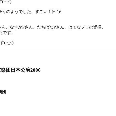
>_<)
のようでした、すごい！(^-^)/
Pさん、なすかPさん、たちばなPさん、はてなプロの皆様、
ったです。
>_<)
団日本公演2006
楽団