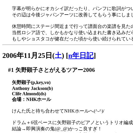
字幕が明らかにオカシイ訳だったり、パンフに歌詞がつ
その辺は今後ジャパンアーツに改善してもらう事にしま
休憩時間にステージ間近まで行って譜面台の楽譜を見た
当然ロシア語で、しかもかなり使い込まれた書き込みだ
もしやショスタコが健在だった頃から使い続けられている物
2006年11月25日(
土
)
[
n年日記
]
#1
矢野顕子さとがえるツアー2006
矢野顕子(p,key,vo)
Anthony Jackson(b)
Clife Almond(ds)
会場：NHKホール
けんた氏と待ち合わせてNHKホールへ(^-^)/
ドラム＋6弦ベースに矢野顕子のピアノというトリオ編
結論→即興演奏の鬼(@_@)かっこ良すぎ！