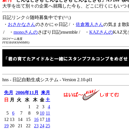
大学を出て別々の企業へ就職した今も、どこに行くにもいつ
日記リンク☆随時募集中です(^^;)
・
おさかなさん
のさかにゃ日記
/ ・
佐倉雅人さん
の気まま散
/ ・
monoさんの
さぼり日記ensemble
/ ・
KAZさんの
KAZ兄
2012ゲーム進度
FFXI:RANK9(WHM95)
hns - 日記自動生成システム - Version 2.10-pl1
先月
2006年11月
来月
日
月
火
水
木
金
土
1
2
3
4
5
6
7
8
9
10
11
12
13
14
15
16
17
18
19
20
21
22
23
24
25