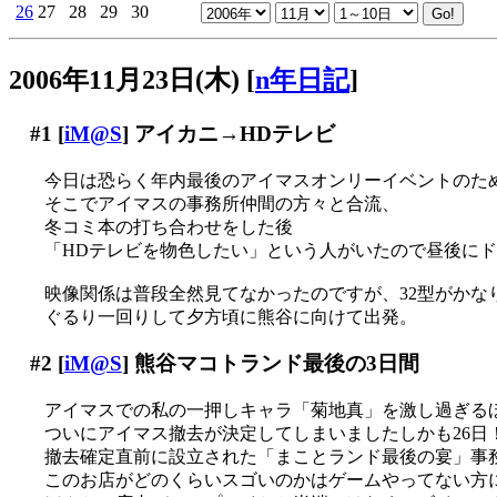
26
27
28
29
30
2006年11月23日(木)
[
n年日記
]
#1
[
iM@S
] アイカニ→HDテレビ
今日は恐らく年内最後のアイマスオンリーイベントのた
そこでアイマスの事務所仲間の方々と合流、
冬コミ本の打ち合わせをした後
「HDテレビを物色したい」という人がいたので昼後に
映像関係は普段全然見てなかったのですが、32型がかなり
ぐるり一回りして夕方頃に熊谷に向けて出発。
#2
[
iM@S
] 熊谷マコトランド最後の3日間
アイマスでの私の一押しキャラ「菊地真」を激し過ぎる
ついにアイマス撤去が決定してしまいましたしかも26日！(
撤去確定直前に設立された「まことランド最後の宴」事務所
このお店がどのくらいスゴいのかはゲームやってない方