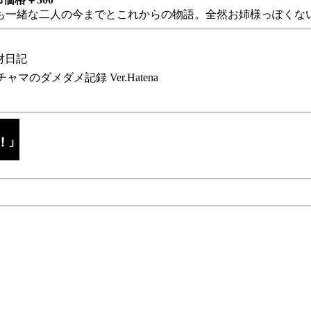
も一緒な二人の今までとこれからの物語。全然お姉様っぽくない
財日記
チャマのダメダメ記録 Ver.Hatena