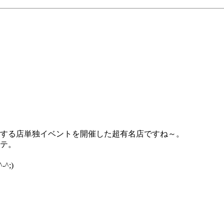
加する店単独イベントを開催した超有名店ですね～。
サテ。
;)