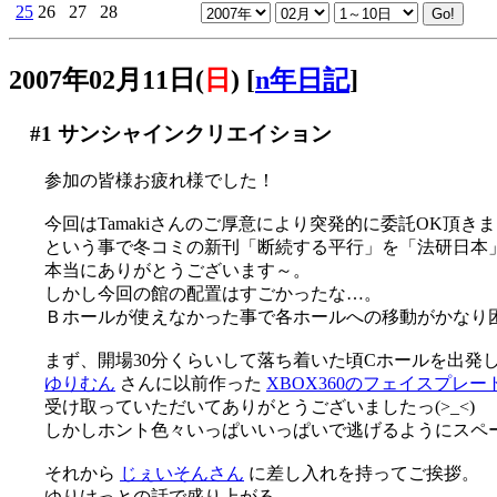
25
26
27
28
2007年02月11日(
日
)
[
n年日記
]
#1
サンシャインクリエイション
参加の皆様お疲れ様でした！
今回はTamakiさんのご厚意により突発的に委託OK頂きま
という事で冬コミの新刊「断続する平行」を「法研日本」
本当にありがとうございます～。
しかし今回の館の配置はすごかったな…。
Ｂホールが使えなかった事で各ホールへの移動がかなり困難な
まず、開場30分くらいして落ち着いた頃Cホールを出発
ゆりむん
さんに以前作った
XBOX360のフェイスプレー
受け取っていただいてありがとうございましたっ(>_<)
しかしホント色々いっぱいいっぱいで逃げるようにスペース
それから
じぇいそんさん
に差し入れを持ってご挨拶。
ゆりけっとの話で盛り上がる、