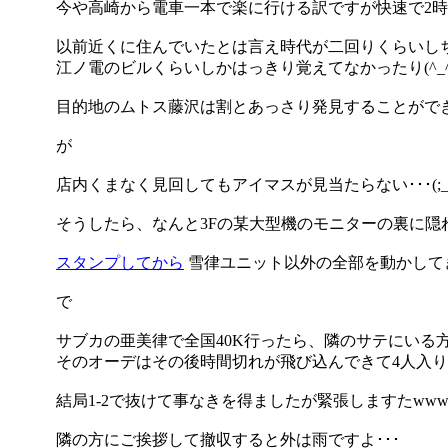
今や高崎から電車一本で楽に行ける訳ですが快速で2
以前近くに住んでいたとは言え時代が二回りくらいし
江ノ電のビルくらいしかはっきり覚えてなかったり(^_^;
目的地のムトス藤沢は割とあっさり発見することができま
が
店内くまなく見回してもアイマスが見当たらない･･･(;_;
そうしたら、なんと3Fの某大型機のモニターの裏に隠れてま
スタンプしてから
雪律ユニット以外の全部を動かしてきま
で
サブカの亜美律で全国40K行ったら、隣のサテにいる
そのオーデはその後時間切れが飛び込んできて4人入りの枠
結局1-2で抜けて事なきを得ましたが緊張しますたww
隣の方にご挨拶して撤収すると外は雨ですよ･･･