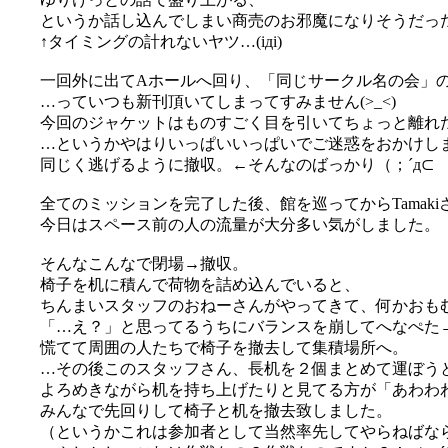
というか話し込んでしまい商売のお邪魔になりそうだった
↑タイミングの計れないヤツ…(iдi)
一回外に出てAホールへ回り、「同じサークル名の会」
…っていつも新刊頂いてしまってすみません(>_<)
今回のジャケットはものすごく目を引いてちょっと離れた所
…というかやはりいっぱいいっぱいでご迷惑をおかけしまし
同じく逃げるように撤収。←そんなのばっかり（；´д⊂
全てのミッションを完了した後、館を巡ってからTamak
今日はスペース前の人の流量が大分多い気がしました。
そんなこんなで閉場→撤収。
椅子を机に積んで荷物を詰め込んでいると、
ちんまいスタッフのおねーさんがやってきて、何かおも
「…え？」と思ってるうちにバランスを崩してへなぺた→が
慌てて周囲の人たちで椅子を撤去して集積場所へ。
…その後このスタッフさん、長机を２個まとめて運ぼう
よろめきながら机を持ち上げたりと見てる方が「あわわ
みんなで先回りして椅子と机を撤去致しました。
（というかこれは参加者として当然率先してやらねばな