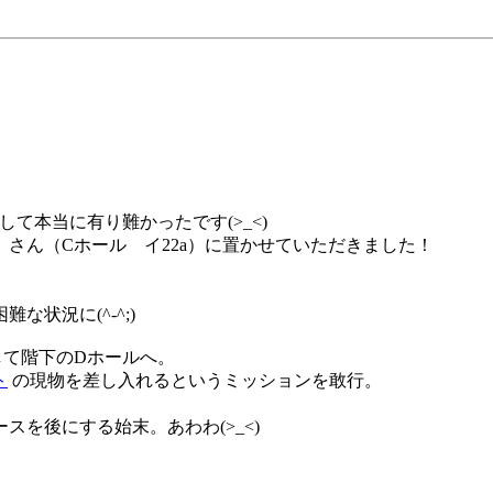
して本当に有り難かったです(>_<)
さん（Cホール イ22a）に置かせていただきました！
状況に(^-^;)
して階下のDホールへ。
ト
の現物を差し入れるというミッションを敢行。
を後にする始末。あわわ(>_<)