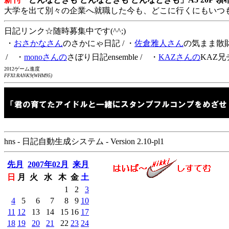
大学を出て別々の企業へ就職した今も、どこに行くにもいつ
日記リンク☆随時募集中です(^^;)
・
おさかなさん
のさかにゃ日記
/ ・
佐倉雅人さん
の気まま散
/ ・
monoさんの
さぼり日記ensemble
/ ・
KAZさんの
KAZ兄
2012ゲーム進度
FFXI:RANK9(WHM95)
hns - 日記自動生成システム - Version 2.10-pl1
先月
2007年02月
来月
日
月
火
水
木
金
土
1
2
3
4
5
6
7
8
9
10
11
12
13
14
15
16
17
18
19
20
21
22
23
24