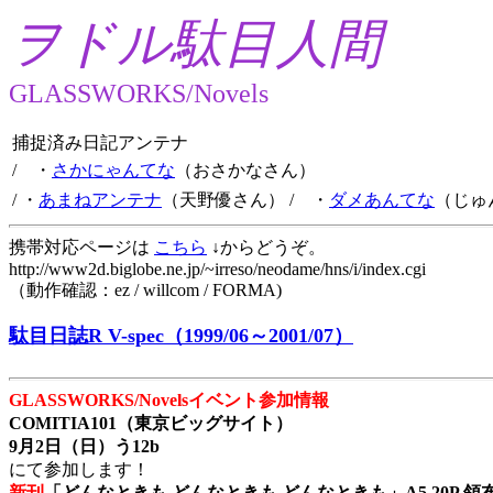
ヲドル駄目人間
GLASSWORKS/Novels
捕捉済み日記アンテナ
/ ・
さかにゃんてな
（おさかなさん）
/ ・
あまねアンテナ
（天野優さん）
/ ・
ダメあんてな
（じゅ
携帯対応ページは
こちら
↓からどうぞ。
http://www2d.biglobe.ne.jp/~irreso/neodame/hns/i/index.cgi
（動作確認：ez / willcom / FORMA)
駄目日誌R V-spec（1999/06～2001/07）
GLASSWORKS/Novelsイベント参加情報
COMITIA101（東京ビッグサイト）
9月2日（日）う12b
にて参加します！
新刊
「どんなときも どんなときも どんなときも」A5 20P 領布