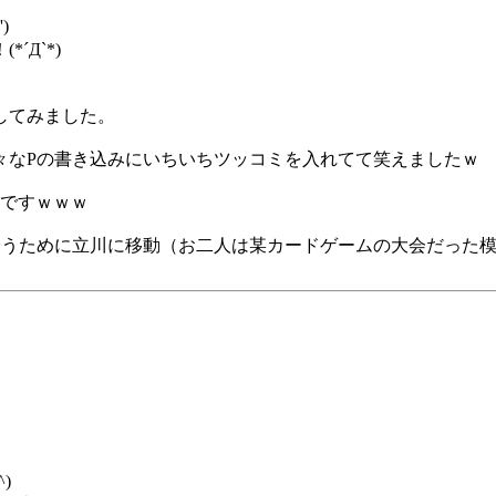
)
Д`*)
してみました。
々なPの書き込みにいちいちツッコミを入れてて笑えましたｗ
だですｗｗｗ
会うために立川に移動（お二人は某カードゲームの大会だった
)