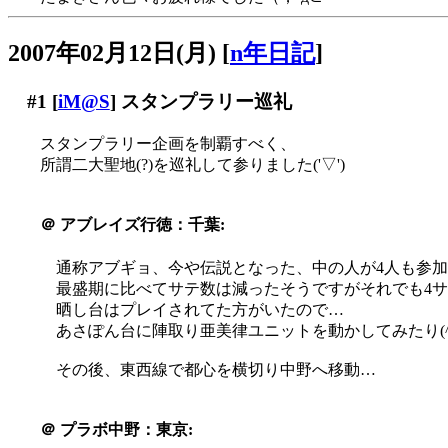
2007年02月12日(月)
[
n年日記
]
#1
[
iM@S
] スタンプラリー巡礼
スタンプラリー企画を制覇すべく、
所謂二大聖地(?)を巡礼して参りました('▽')
＠
アブレイズ行徳：千葉:
通称アブギョ、今や伝説となった、中の人が4人も参
最盛期に比べてサテ数は減ったそうですがそれでも4
晒し台はプレイされてた方がいたので…
あさぽん台に陣取り亜美律ユニットを動かしてみたり(^-^
その後、東西線で都心を横切り中野へ移動…
＠
プラボ中野：東京: