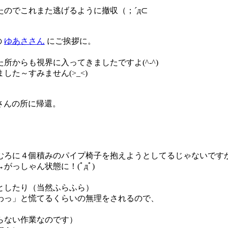
のでこれまた逃げるように撤収（；´д⊂
の
ゆあささん
にご挨拶に。
からも視界に入ってきましたですよ(^-^)
た～すみません(>_<)
iさんの所に帰還。
むろに４個積みのパイプ椅子を抱えようとしてるじゃないです
っしゃん状態に！(ﾟдﾟ)
としたり（当然ふらふら）
わっ」と慌てるくらいの無理をされるので、
らない作業なのです）