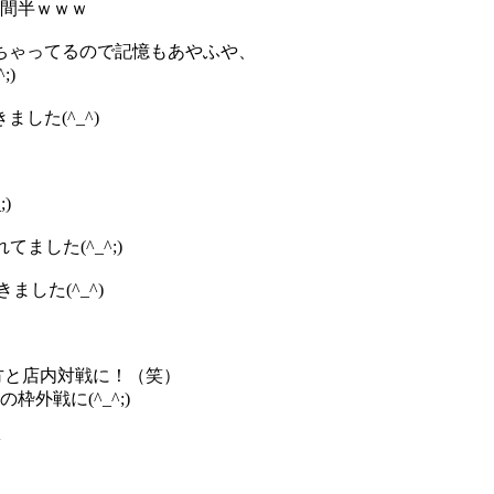
時間半ｗｗｗ
ちゃってるので記憶もあやふや、
)
した(^_^)
)
した(^_^;)
した(^_^)
方と店内対戦に！（笑）
外戦に(^_^;)
w