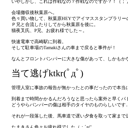
いやしかし、これは作戦なの？作戦なのですか？！（；´
会場撤収後秋葉原へ。
色々買い物して、秋葉原HEYでアイマススタンプラリ
Ｐ兄と合流したりしてから秋葉原を後に。
猫夜叉氏、P兄、お疲れ様でした～。
快速電車で高崎駅に到着。
そして駐車場のTamakiさんの車まで戻ると事件が！
なんとフロントバンパーに大きな傷があって、しかもかなり
当て逃げktkr(ﾟдﾟ)
管理人室に事故の報告が無かったとの事だったので本当に
到着まで時間かかるんだろうなと思ったら案外と早くパ
どうやらバンパーの傷は相手のタイヤのものらしいです
それが一段落した後、馬車道で遅い夕食を取って家まで
たまきさん色々お疲れ様でした（；´д⊂