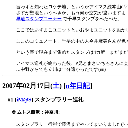
言わずと知れたロケテ地、というかアイマス総本山('▽'
さすが聖地というべきか、もう何か空気が違いますよ！(*´
早速スタンプコーナー
で千早スタンプをぺたぺた。
ここではあずまこユニットといおやよユニットを動か
ここのコミュノート、千早の中の人今井麻美さんが色
という事で現在まで集めたスタンプは4カ所、まだま
アイマス巡礼が終わった後、P兄とまさいちろさんに
…中野からでも立川は十分遠かったです(iдi)
2007年02月17日(
土
)
[
n年日記
]
#1
[
iM@S
] スタンプラリー巡礼
＠
ムトス藤沢：神奈川:
スタンプラリー行脚で藤沢までやってまいりました(^_^