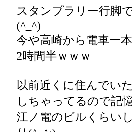
スタンプラリー行脚
(^_^)
今や高崎から電車一
2時間半ｗｗｗ
以前近くに住んでい
しちゃってるので記
江ノ電のビルくらい