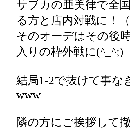
サブカの亜美律で全国
る方と店内対戦に！
そのオーデはその後時
入りの枠外戦に(^_^;)
結局1-2で抜けて事
www
隣の方にご挨拶して撤