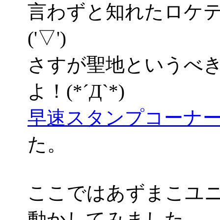
言わずと知れたロケ
('▽')
さすが聖地というべ
よ！(*´Д`*)
早速スタンプコーナ
た。
ここではあずまこユ
動かしてみました。