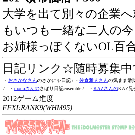
大学を出て別々の企業へ
もいつも一緒な二人の今
お姉様っぽくないOL百
日記リンク☆随時募集中です
・
おさかなさん
のさかにゃ日記
/ ・
佐倉雅人さん
の気まま散
/ ・
monoさんの
さぼり日記ensemble
/ ・
KAZさんの
KAZ兄
2012ゲーム進度
FFXI:RANK9(WHM95)