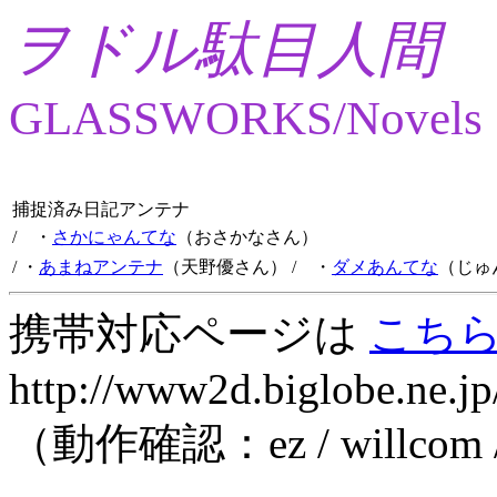
ヲドル駄目人間
GLASSWORKS/Novels
捕捉済み日記アンテナ
/ ・
さかにゃんてな
（おさかなさん）
/ ・
あまねアンテナ
（天野優さん）
/ ・
ダメあんてな
（じゅ
携帯対応ページは
こち
http://www2d.biglobe.ne.jp
（動作確認：ez / willcom 