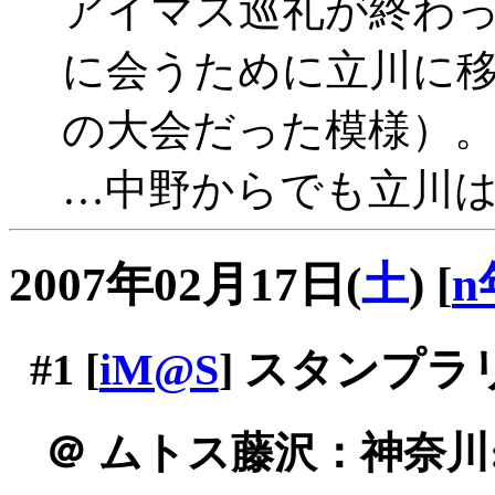
アイマス巡礼が終わっ
に会うために立川に
の大会だった模様）
…中野からでも立川は十
2007年02月17日(
土
)
[
n
#1
[
iM@S
] スタンプラ
＠
ムトス藤沢：神奈川