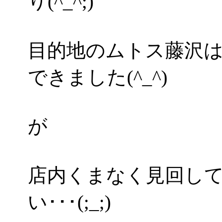
り(^_^;)
目的地のムトス藤沢
できました(^_^)
が
店内くまなく見回し
い･･･(;_;)