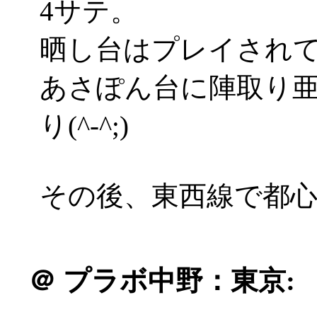
4サテ。
晒し台はプレイされ
あさぽん台に陣取り
り(^-^;)
その後、東西線で都
＠
プラボ中野：東京: