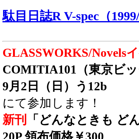
駄目日誌R V-spec（1999/
GLASSWORKS/Nove
COMITIA101（東京
9月2日（日）う12b
にて参加します！
新刊
「どんなときも どん
20P 領布価格￥300