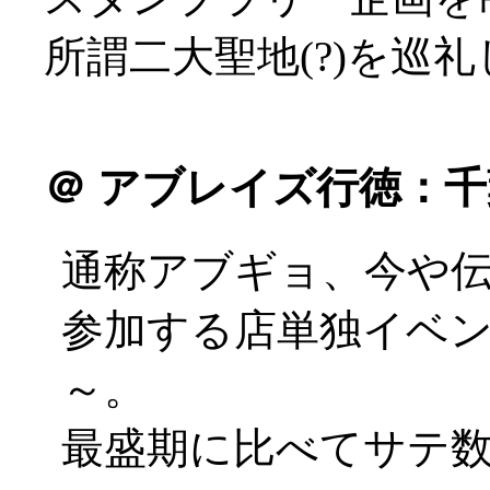
所謂二大聖地(?)を巡礼し
＠
アブレイズ行徳：千
通称アブギョ、今や伝
参加する店単独イベ
～。
最盛期に比べてサテ