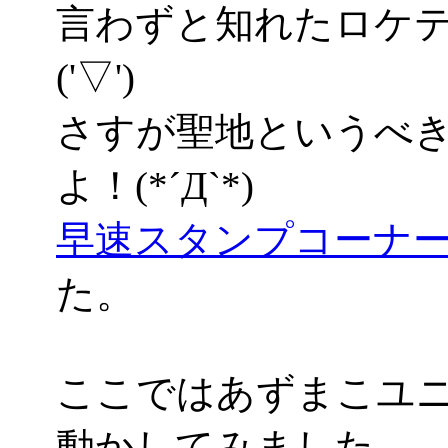
言わずと知れたロケ
('▽')
さすが聖地というべ
よ！(*´Д`*)
早速スタンプコーナ
た。
ここではあずまこユ
動かしてみました。