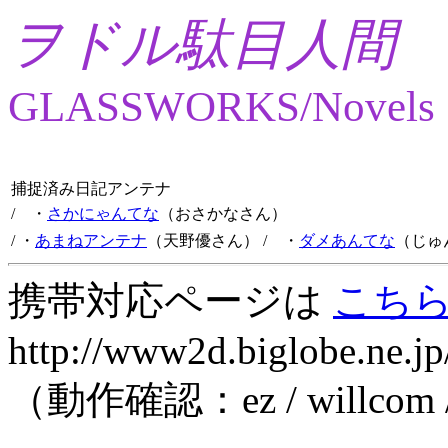
ヲドル駄目人間
GLASSWORKS/Novels
捕捉済み日記アンテナ
/ ・
さかにゃんてな
（おさかなさん）
/ ・
あまねアンテナ
（天野優さん）
/ ・
ダメあんてな
（じゅ
携帯対応ページは
こち
http://www2d.biglobe.ne.jp
（動作確認：ez / willcom 