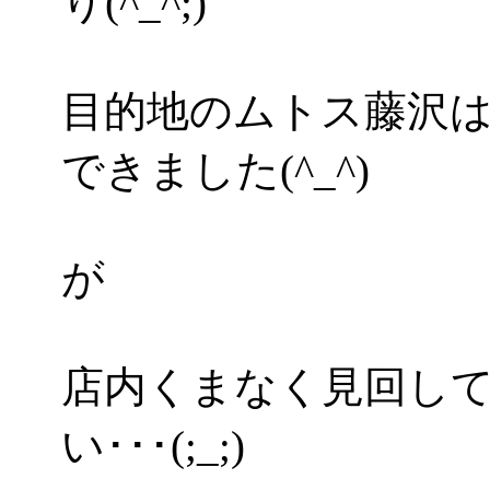
り(^_^;)
目的地のムトス藤沢
できました(^_^)
が
店内くまなく見回し
い･･･(;_;)