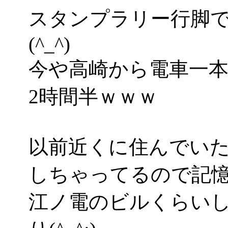
スタンプラリー行脚
(^_^)
今や高崎から電車一
2時間半ｗｗｗ
以前近くに住んでい
しちゃってるので記
江ノ電のビルくらい