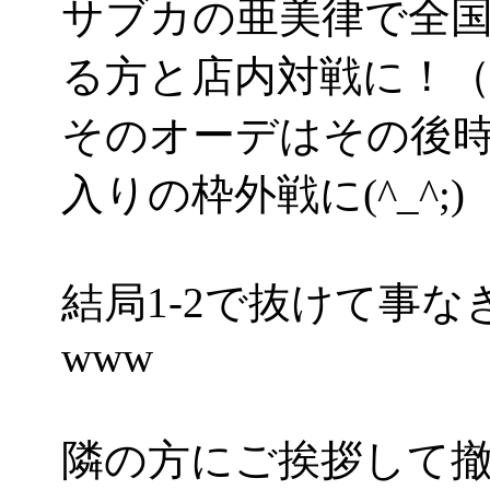
サブカの亜美律で全国
る方と店内対戦に！
そのオーデはその後時
入りの枠外戦に(^_^;)
結局1-2で抜けて事
www
隣の方にご挨拶して撤