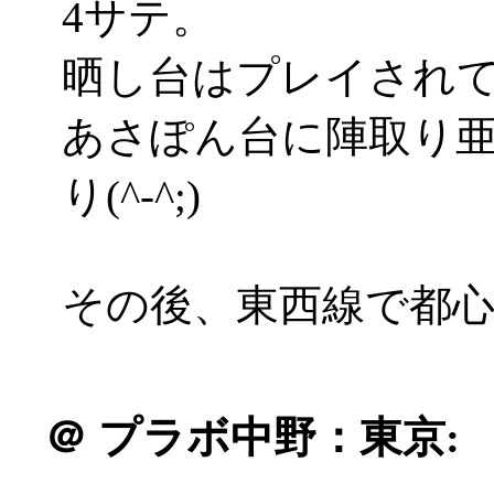
4サテ。
晒し台はプレイされ
あさぽん台に陣取り
り(^-^;)
その後、東西線で都
＠
プラボ中野：東京: