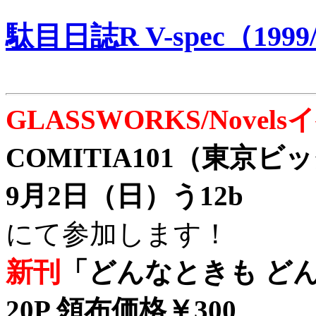
駄目日誌R V-spec（1999/
GLASSWORKS/Nove
COMITIA101（東京
9月2日（日）う12b
にて参加します！
新刊
「どんなときも どん
20P 領布価格￥300