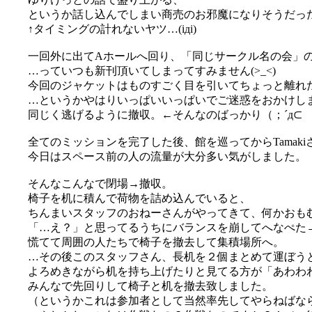
というか話し込んでしまい商売のお邪魔になりそうだった
↑タイミングの計れないヤツ…(iдi)
一回外に出てAホールへ回り、「同じサークル名の会」
…っていつも新刊頂いてしまってすみません(>_<)
今回のジャケットはものすごく目を引いてちょっと離れた所
…というかやはりいっぱいいっぱいでご迷惑をおかけしまし
同じく逃げるように撤収。←そんなのばっかり（；´д⊂
全てのミッションを完了した後、館を巡ってからTamak
今日はスペース前の人の流量が大分多い気がしました。
そんなこんなで閉場→撤収。
椅子を机に積んで荷物を詰め込んでいると、
ちんまいスタッフのおねーさんがやってきて、何かおも
「…え？」と思ってるうちにバランスを崩してへなぺた→が
慌てて周囲の人たちで椅子を撤去して集積場所へ。
…その後このスタッフさん、長机を２個まとめて運ぼう
よろめきながら机を持ち上げたりと見てる方が「あわわ
みんなで先回りして椅子と机を撤去致しました。
（というかこれは参加者として当然率先してやらねばな