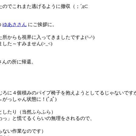
のでこれまた逃げるように撤収（；´д⊂
の
ゆあささん
にご挨拶に。
からも視界に入ってきましたですよ(^-^)
た～すみません(>_<)
iさんの所に帰還。
むろに４個積みのパイプ椅子を抱えようとしてるじゃないです
っしゃん状態に！(ﾟдﾟ)
としたり（当然ふらふら）
わっ」と慌てるくらいの無理をされるので、
らない作業なのです）