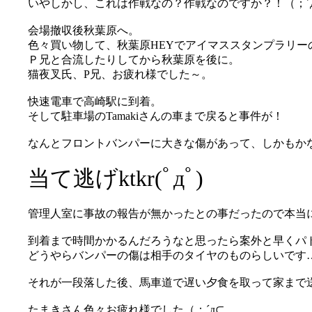
いやしかし、これは作戦なの？作戦なのですか？！（；´
会場撤収後秋葉原へ。
色々買い物して、秋葉原HEYでアイマススタンプラリ
Ｐ兄と合流したりしてから秋葉原を後に。
猫夜叉氏、P兄、お疲れ様でした～。
快速電車で高崎駅に到着。
そして駐車場のTamakiさんの車まで戻ると事件が！
なんとフロントバンパーに大きな傷があって、しかもかなり
当て逃げktkr(ﾟдﾟ)
管理人室に事故の報告が無かったとの事だったので本当に
到着まで時間かかるんだろうなと思ったら案外と早くパ
どうやらバンパーの傷は相手のタイヤのものらしいです
それが一段落した後、馬車道で遅い夕食を取って家まで
たまきさん色々お疲れ様でした（；´д⊂