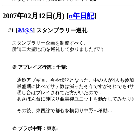
2007年02月12日(月)
[
n年日記
]
#1
[
iM@S
] スタンプラリー巡礼
スタンプラリー企画を制覇すべく、
所謂二大聖地(?)を巡礼して参りました('▽')
＠
アブレイズ行徳：千葉:
通称アブギョ、今や伝説となった、中の人が4人も参
最盛期に比べてサテ数は減ったそうですがそれでも4
晒し台はプレイされてた方がいたので…
あさぽん台に陣取り亜美律ユニットを動かしてみたり(^-^
その後、東西線で都心を横切り中野へ移動…
＠
プラボ中野：東京: