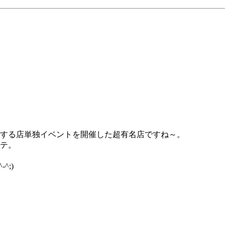
加する店単独イベントを開催した超有名店ですね～。
サテ。
;)