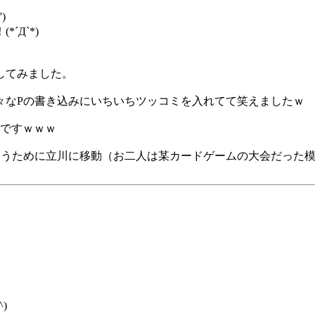
)
Д`*)
してみました。
々なPの書き込みにいちいちツッコミを入れてて笑えましたｗ
だですｗｗｗ
会うために立川に移動（お二人は某カードゲームの大会だった
)