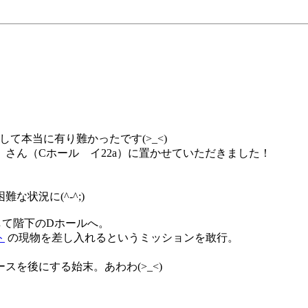
して本当に有り難かったです(>_<)
さん（Cホール イ22a）に置かせていただきました！
状況に(^-^;)
して階下のDホールへ。
ト
の現物を差し入れるというミッションを敢行。
を後にする始末。あわわ(>_<)