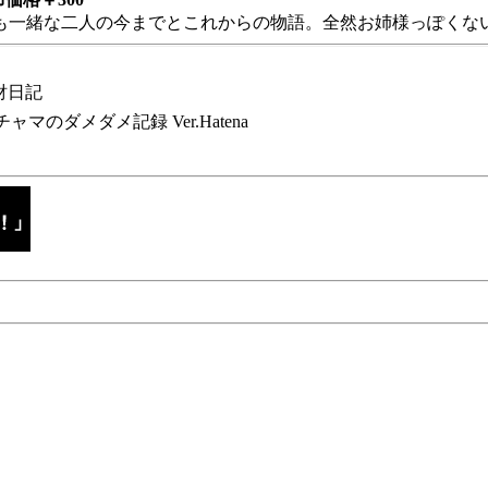
も一緒な二人の今までとこれからの物語。全然お姉様っぽくない
財日記
チャマのダメダメ記録 Ver.Hatena