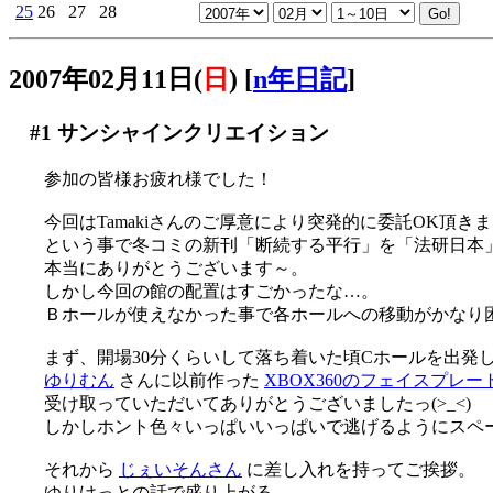
25
26
27
28
2007年02月11日(
日
)
[
n年日記
]
#1
サンシャインクリエイション
参加の皆様お疲れ様でした！
今回はTamakiさんのご厚意により突発的に委託OK頂きま
という事で冬コミの新刊「断続する平行」を「法研日本」
本当にありがとうございます～。
しかし今回の館の配置はすごかったな…。
Ｂホールが使えなかった事で各ホールへの移動がかなり困難な
まず、開場30分くらいして落ち着いた頃Cホールを出発
ゆりむん
さんに以前作った
XBOX360のフェイスプレー
受け取っていただいてありがとうございましたっ(>_<)
しかしホント色々いっぱいいっぱいで逃げるようにスペース
それから
じぇいそんさん
に差し入れを持ってご挨拶。
ゆりけっとの話で盛り上がる、