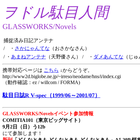
ヲドル駄目人間
GLASSWORKS/Novels
捕捉済み日記アンテナ
/ ・
さかにゃんてな
（おさかなさん）
/ ・
あまねアンテナ
（天野優さん）
/ ・
ダメあんてな
（じゅ
携帯対応ページは
こちら
↓からどうぞ。
http://www2d.biglobe.ne.jp/~irreso/neodame/hns/i/index.cgi
（動作確認：ez / willcom / FORMA)
駄目日誌R V-spec（1999/06～2001/07）
GLASSWORKS/Novelsイベント参加情報
COMITIA101（東京ビッグサイト）
9月2日（日）う12b
にて参加します！
新刊
「どんなときも どんなときも どんなときも」A5 20P 領布