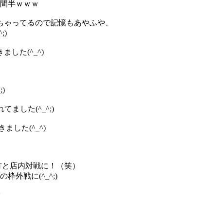
時間半ｗｗｗ
ちゃってるので記憶もあやふや、
)
した(^_^)
)
した(^_^;)
した(^_^)
方と店内対戦に！（笑）
外戦に(^_^;)
w