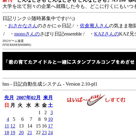
大学を出て別々の企業へ就職した今も、どこに行くにもいつ
日記リンク☆随時募集中です(^^;)
・
おさかなさん
のさかにゃ日記
/ ・
佐倉雅人さん
の気まま散
/ ・
monoさんの
さぼり日記ensemble
/ ・
KAZさんの
KAZ兄
2012ゲーム進度
FFXI:RANK9(WHM95)
hns - 日記自動生成システム - Version 2.10-pl1
先月
2007年02月
来月
日
月
火
水
木
金
土
1
2
3
4
5
6
7
8
9
10
11
12
13
14
15
16
17
18
19
20
21
22
23
24