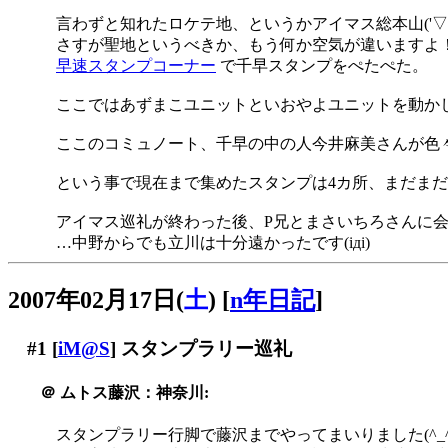
言わずと知れたロケテ地、というかアイマス総本山('▽'
さすが聖地というべきか、もう何か空気が違いますよ！(*´
早速スタンプコーナー
で千早スタンプをぺたぺた。
ここではあずまこユニットといおやよユニットを動か
ここのコミュノート、千早の中の人今井麻美さんが色
という事で現在まで集めたスタンプは4カ所、まだま
アイマス巡礼が終わった後、P兄とまさいちろさんに
…中野からでも立川は十分遠かったです(iдi)
2007年02月17日(
土
)
[
n年日記
]
#1
[
iM@S
] スタンプラリー巡礼
＠
ムトス藤沢：神奈川:
スタンプラリー行脚で藤沢までやってまいりました(^_^