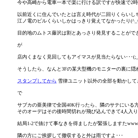
今や高崎から電車一本で楽に行ける訳ですが快速で2
以前近くに住んでいたとは言え時代が二回りくらいし
江ノ電のビルくらいしかはっきり覚えてなかったり(^_^;
目的地のムトス藤沢は割とあっさり発見することができま
が
店内くまなく見回してもアイマスが見当たらない･･･(;_;
そうしたら、なんと3Fの某大型機のモニターの裏に隠れてま
スタンプしてから
雪律ユニット以外の全部を動かしてきま
で
サブカの亜美律で全国40K行ったら、隣のサテにいる
そのオーデはその後時間切れが飛び込んできて4人入りの枠
結局1-2で抜けて事なきを得ましたが緊張しますたww
隣の方にご挨拶して撤収すると外は雨ですよ･･･