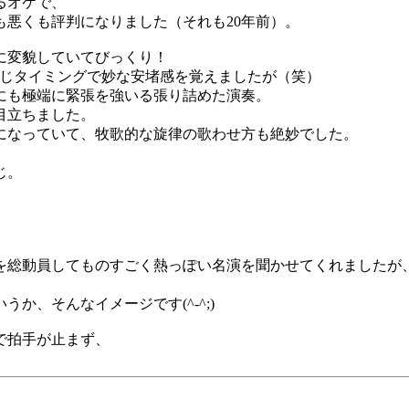
るオケで、
悪くも評判になりました（それも20年前）。
に変貌していてびっくり！
同じタイミングで妙な安堵感を覚えましたが（笑）
にも極端に緊張を強いる張り詰めた演奏。
目立ちました。
になっていて、牧歌的な旋律の歌わせ方も絶妙でした。
じ。
を総動員してものすごく熱っぽい名演を聞かせてくれましたが
か、そんなイメージです(^-^;)
で拍手が止まず、