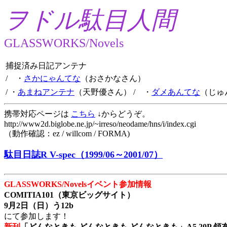
ヲドル駄目人間
GLASSWORKS/Novels
捕捉済み日記アンテナ
/ ・
さかにゃんてな
（おさかなさん）
/ ・
あまねアンテナ
（天野優さん）
/ ・
ダメあんてな
（じゅ
携帯対応ページは
こちら
↓からどうぞ。
http://www2d.biglobe.ne.jp/~irreso/neodame/hns/i/index.cgi
（動作確認：ez / willcom / FORMA)
駄目日誌R V-spec（1999/06～2001/07）
GLASSWORKS/Novelsイベント参加情報
COMITIA101（東京ビッグサイト）
9月2日（日）う12b
にて参加します！
新刊
「どんなときも どんなときも どんなときも」A5 20P 領布