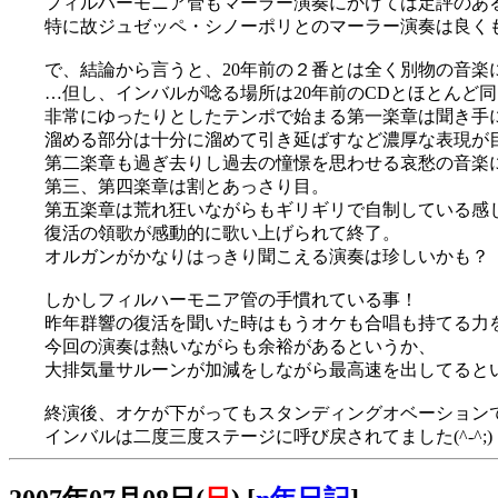
フィルハーモニア管もマーラー演奏にかけては定評のあ
特に故ジュゼッペ・シノーポリとのマーラー演奏は良くも
で、結論から言うと、20年前の２番とは全く別物の音楽
…但し、インバルが唸る場所は20年前のCDとほとんど
非常にゆったりとしたテンポで始まる第一楽章は聞き手
溜める部分は十分に溜めて引き延ばすなど濃厚な表現が
第二楽章も過ぎ去りし過去の憧憬を思わせる哀愁の音楽
第三、第四楽章は割とあっさり目。
第五楽章は荒れ狂いながらもギリギリで自制している感
復活の領歌が感動的に歌い上げられて終了。
オルガンがかなりはっきり聞こえる演奏は珍しいかも？
しかしフィルハーモニア管の手慣れている事！
昨年群響の復活を聞いた時はもうオケも合唱も持てる力
今回の演奏は熱いながらも余裕があるというか、
大排気量サルーンが加減をしながら最高速を出してるという
終演後、オケが下がってもスタンディングオベーション
インバルは二度三度ステージに呼び戻されてました(^-^;)