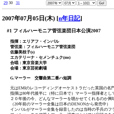
29
30
31
2007年07月05日(木)
[
n年日記
]
#1
フィルハーモニア管弦楽団日本公演2007
指揮：エリアフ・インバル
管弦楽：フィルハーモニア管弦楽団
佐藤美枝子(s)
エカテリーナ・セメンチュク(ms)
合唱：東京音楽大学
会場：東京芸術劇場
G.マーラー 交響曲第二番ハ短調
元はEMIのレコーディングオーケストラだった英国の名
指揮は80年代後半に（特に日本で）マーラー指揮者とし
２０年後の今、どんなマーラーを聴かせてくれるのか興
（20年前のマーラー全集は日本のDENONから発売中）
インバルがマーラー全集を録音したのは当時の手兵のフ