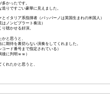
が多かったです。
な造りですごい豪華に見えました。
ケとイタリア系指揮者（パッパーノは英国生まれの米国人）
弦はノンビブラート奏法）
くり聴かせる好演。
たかと思うと、
当に期待を裏切らない演奏をしてくれました。
レコード番号まで指定されている）
演後に判明ｗｗ）
。
てくれたかと思うと、