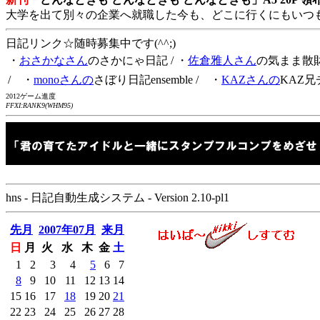
大学を出て別々の企業へ就職した今も、どこに行くにもいつ
日記リンク☆随時募集中です(^^;)
・
おさかなさん
のさかにゃ日記
/ ・
佐倉雅人さん
の気まま散
/ ・
monoさんの
さぼり日記ensemble
/ ・
KAZさんの
KAZ兄
2012ゲーム進度
FFXI:RANK9(WHM95)
hns - 日記自動生成システム - Version 2.10-pl1
先月
2007年07月
来月
日
月
火
水
木
金
土
1
2
3
4
5
6
7
8
9
10
11
12
13
14
15
16
17
18
19
20
21
22
23
24
25
26
27
28