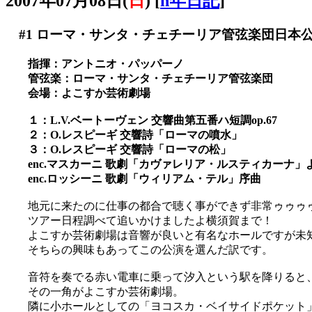
2007年07月08日(
日
)
[
n年日記
]
#1
ローマ・サンタ・チェチーリア管弦楽団日本公演
指揮：アントニオ・パッパーノ
管弦楽：ローマ・サンタ・チェチーリア管弦楽団
会場：よこすか芸術劇場
１：L.V.ベートーヴェン 交響曲第五番ハ短調op.67
２：O.レスピーギ 交響詩「ローマの噴水」
３：O.レスピーギ 交響詩「ローマの松」
enc.マスカーニ 歌劇「カヴァレリア・ルスティカーナ」
enc.ロッシーニ 歌劇「ウィリアム・テル」序曲
地元に来たのに仕事の都合で聴く事ができず非常ゥゥゥ
ツアー日程調べて追いかけましたよ横須賀まで！
よこすか芸術劇場は音響が良いと有名なホールですが未
そちらの興味もあってこの公演を選んだ訳です。
音符を奏でる赤い電車に乗って汐入という駅を降りると
その一角がよこすか芸術劇場。
隣に小ホールとしての「ヨコスカ・ベイサイドポケット