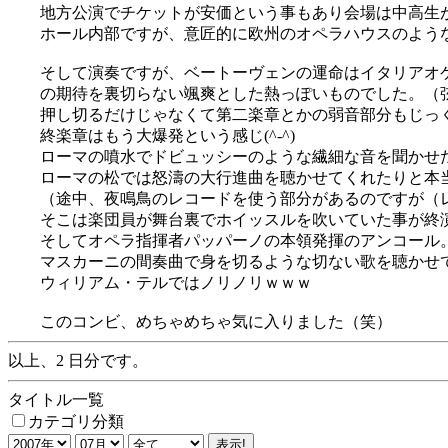
地方公演でチケットが安価という事もあり会場は中高生
ホール内部ですが、意匠的に欧州のオペラハウスのよう
そして演奏ですが、ベートーヴェンの運命はイタリアオ
の期待を裏切らない颯爽とした熱っぽいものでした。（
押し切るだけじゃなくて第二楽章とかの弱音部分もじっ
終楽章はもう大爆発という感じ(^-^)
ローマの噴水でドビュッシーのような繊細な音を聞かせ
ローマの松では怒濤の大行進曲を聴かせてくれたりと本
（途中、夜鳴鳥のレコードを使う部分があるのですが（
そこは楽団員が舞台裏でホイッスルを吹いていた事が終
そしてオペラ指揮者パッパーノの本領発揮のアンコール
マスカーニの間奏曲で身を切るような切ない歌を聴かせ
ウィリアム・テルではノリノリｗｗｗ
このコンビ、めちゃめちゃ気に入りました（笑）
以上、2 日分です。
タイトル一覧
カテゴリ分類