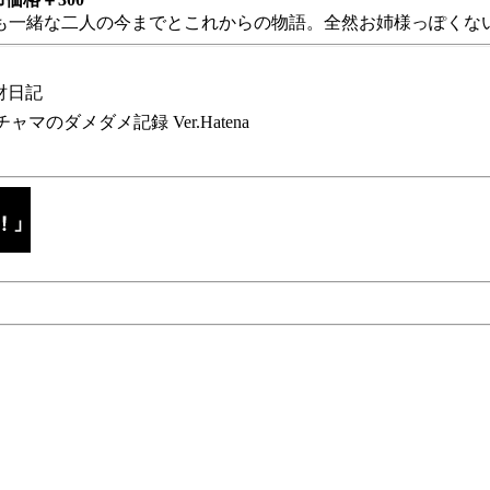
も一緒な二人の今までとこれからの物語。全然お姉様っぽくない
財日記
チャマのダメダメ記録 Ver.Hatena