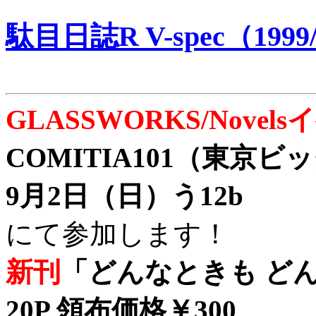
駄目日誌R V-spec（1999/
GLASSWORKS/Nove
COMITIA101（東京
9月2日（日）う12b
にて参加します！
新刊
「どんなときも どん
20P 領布価格￥300