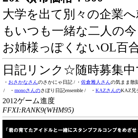
大学を出て別々の企業へ
もいつも一緒な二人の今
お姉様っぽくないOL百
日記リンク☆随時募集中です
・
おさかなさん
のさかにゃ日記
/ ・
佐倉雅人さん
の気まま散
/ ・
monoさんの
さぼり日記ensemble
/ ・
KAZさんの
KAZ兄
2012ゲーム進度
FFXI:RANK9(WHM95)