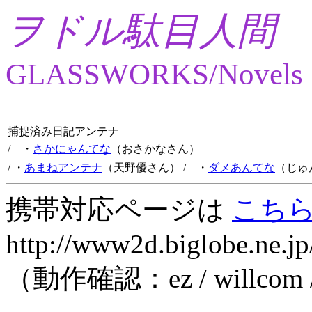
ヲドル駄目人間
GLASSWORKS/Novels
捕捉済み日記アンテナ
/ ・
さかにゃんてな
（おさかなさん）
/ ・
あまねアンテナ
（天野優さん）
/ ・
ダメあんてな
（じゅ
携帯対応ページは
こち
http://www2d.biglobe.ne.jp
（動作確認：ez / willcom 