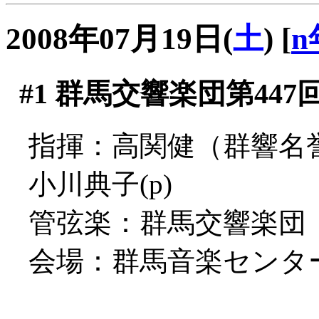
2008年07月19日(
土
)
[
n
#1
群馬交響楽団第447
指揮：高関健（群響名
小川典子(p)
管弦楽：群馬交響楽団
会場：群馬音楽センタ