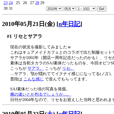
23
24
25
26
27
28
29
30
31
2010年05月21日(金)
[
n年日記
]
#1
リセとサアラ
現在の状況を撮影してみましたｗ
これはキュアメイドカフェとのコラボで出た制服セット
サアラが2002年（開店一周年記念だったのかも）、リセが
素体は当初タカラのSAJ素体だったものを、今回オビツSB
こっちが
サアラ。
こっちが
リセ。
…サアラ、顎が隠れててイクナイ感じになってる(ノД`)
普段は
こんな感じ
で並んでもらってます。
SAJ素体だった頃の写真を発掘。
腕の違いとか判るでしょうか…。
日付が2004年なので、リセをお迎えした当時と思われま