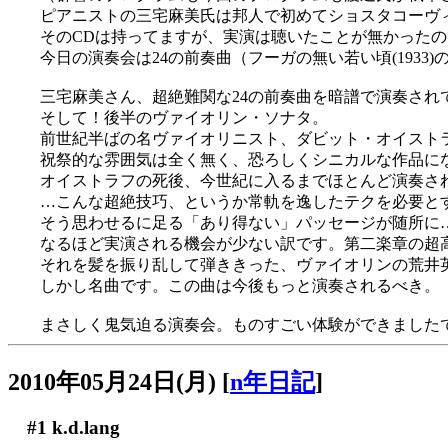
ピアニストの三宅麻美氏は邦人で初めてショスタコーヴィ
そのCDは持ってますが、実演は聴いたことが無かった
今日の演奏会は24の前奏曲（フーガの無い若い頃(1933)
三宅麻美さん、超絶難関な24の前奏曲を暗譜で演奏されて
そして！後半のヴァイオリン・ソナタ。
前世紀半ばの名ヴァイオリニスト、ダビット・オイスト
祝祭的な雰囲気は全く無く、恐ろしくシニカルな作品に
オイストラフの死後、今世紀に入るまでほとんど演奏さ
…こんな超絶技巧、というか常軌を逸したテクを必要と
そう思わせるに足る「あり得ない」パッセージが随所に
なるほど実演される機会が少ない訳です。第二楽章の超
それを髪を振り乱して弾ききった、ヴァイオリンの荒井
しかし名曲です。この曲は今後もっと演奏されるべき。
まさしく鬼気迫る演奏会。ものすごい体験ができました
2010年05月24日(月)
[
n年日記
]
#1
k.d.lang