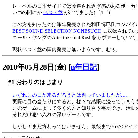
レーベルの日本サイドでは冷遇され過ぎ感のあるボーカリスト
いつの間にか
ベスト盤
が出てました(゜Д゜)
この方を知ったのは昨年発売された和田博巳氏コンパイ
BEST SOUND SELECTION NONESUCH
に収録されてい
ニール・ヤングのAfter the Gold Rushをカヴ
現状ベスト盤の国内発売は無いようです。むぅ。
2010年05月28日(金)
[
n年日記
]
#1
おわりのはじまり
いずれこの日が来るだろうとは判っていましたが…。
実際に目の当たりにすると、様々な感慨に浸ってしまう
このゲームによって多くの方と知り合う事ができ、活動
それだけ思い入れの深いゲームです。
しかし！まだ終わってはいません。最後まで765のアイ