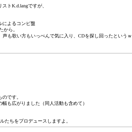
K.d.langですが、
ルによるコンピ盤
たから。
ァーしていて、声も歌い方もいっぺんで気に入り、CDを探し回ったというｗ
ものです。
の幅も広がりました（同人活動も含めて）
ドルたちをプロデュースしますよ。