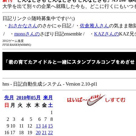
大学を出て別々の企業へ就職した今も、どこに行くにもいつ
日記リンク☆随時募集中です(^^;)
・
おさかなさん
のさかにゃ日記
/ ・
佐倉雅人さん
の気まま散
/ ・
monoさんの
さぼり日記ensemble
/ ・
KAZさんの
KAZ兄
2012ゲーム進度
FFXI:RANK9(WHM95)
hns - 日記自動生成システム - Version 2.10-pl1
先月
2010年05月
来月
日
月
火
水
木
金
土
1
2
3
4
5
6
7
8
9
10
11
12
13
14
15
16
17
18
19
20
21
22