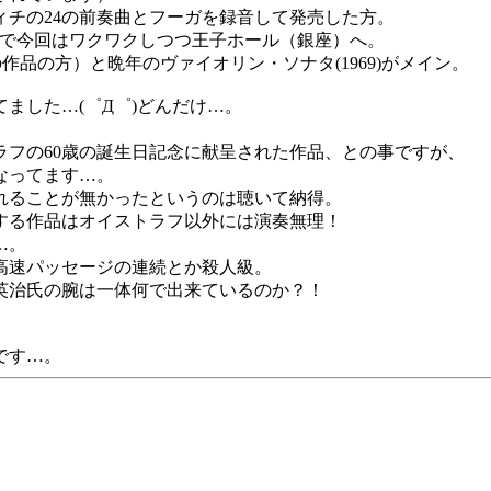
チの24の前奏曲とフーガを録音して発売した方。
ので今回はワクワクしつつ王子ホール（銀座）へ。
の作品の方）と晩年のヴァイオリン・ソナタ(1969)がメイン。
ました…(゜Д゜)どんだけ…。
ラフの60歳の誕生日記念に献呈された作品、との事ですが、
なってます…。
れることが無かったというのは聴いて納得。
する作品はオイストラフ以外には演奏無理！
…。
高速パッセージの連続とか殺人級。
英治氏の腕は一体何で出来ているのか？！
です…。