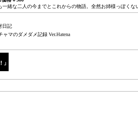
も一緒な二人の今までとこれからの物語。全然お姉様っぽくない
財日記
チャマのダメダメ記録 Ver.Hatena