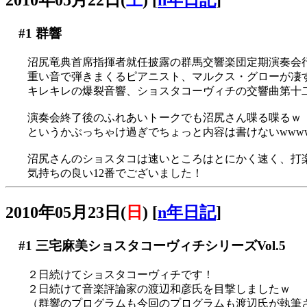
2010年05月22日(
土
)
[
n年日記
]
#1
群響
沼尻竜典首席指揮者就任披露の群馬交響楽団定期演奏会
重い音で弾きまくるピアニスト、マルクス・グローが凄
キレキレの爆裂音響、ショスタコーヴィチの交響曲第十
演奏会終了後のふれあいトークでも沼尻さん喋る喋るｗ
というかぶっちゃけ過ぎでちょっと内容は書けないwww
沼尻さんのショスタコは速いところはとにかく速く、打楽器
気持ちの良い12番でございました！
2010年05月23日(
日
)
[
n年日記
]
#1
三宅麻美ショスタコーヴィチシリーズVol.5
２日続けてショスタコーヴィチです！
２日続けて音楽評論家の渡辺和彦氏を目撃しましたｗ
（群響のプログラムも今回のプログラムも渡辺氏が執筆