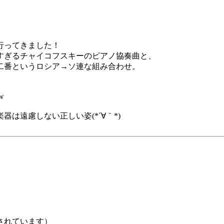
行ってきました！
すぎるチャイコフスキーのピアノ協奏曲と、
二番というロシア→ソ連な組み合わせ。
w
は遠慮しない正しい姿(*´∀｀*)
されています）