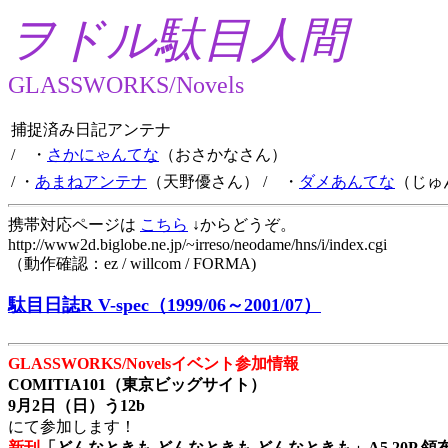
ヲドル駄目人間
GLASSWORKS/Novels
捕捉済み日記アンテナ
/ ・
さかにゃんてな
（おさかなさん）
/ ・
あまねアンテナ
（天野優さん）
/ ・
ダメあんてな
（じゅ
携帯対応ページは
こちら
↓からどうぞ。
http://www2d.biglobe.ne.jp/~irreso/neodame/hns/i/index.cgi
（動作確認：ez / willcom / FORMA)
駄目日誌R V-spec（1999/06～2001/07）
GLASSWORKS/Novelsイベント参加情報
COMITIA101（東京ビッグサイト）
9月2日（日）う12b
にて参加します！
新刊
「どんなときも どんなときも どんなときも」A5 20P 領布