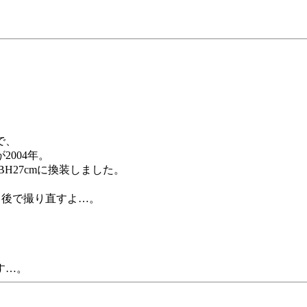
で、
2004年。
H27cmに換装しました。
、後で撮り直すよ…。
す…。