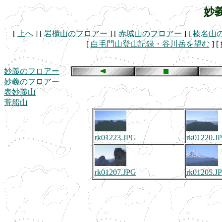
妙
[
上へ
]
[
岩櫃山のフロアー
]
[
赤城山のフロアー
]
[
榛名山
[
白毛門山登山記録・谷川岳を望む
]
[
妙義のフロアー
妙義のフロアー
表妙義山
荒船山
rk01223.JPG
rk01220.J
rk01207.JPG
rk01205.J