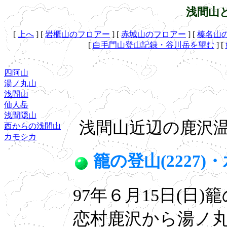
浅間山
[
上へ
]
[
岩櫃山のフロアー
]
[
赤城山のフロアー
]
[
榛名山
[
白毛門山登山記録・谷川岳を望む
]
[
四阿山
湯ノ丸山
浅間山
仙人岳
浅間隠山
浅間山近辺の鹿沢温
西からの浅間山
カモシカ
籠の登山(2227)・
97年６月15日(日
恋村鹿沢から湯ノ