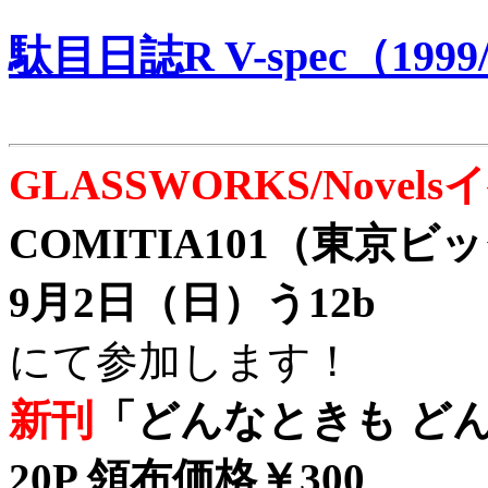
駄目日誌R V-spec（1999/
GLASSWORKS/Nove
COMITIA101（東京
9月2日（日）う12b
にて参加します！
新刊
「どんなときも どん
20P 領布価格￥300