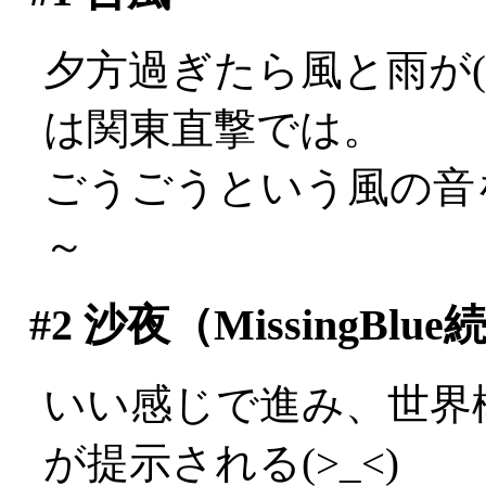
夕方過ぎたら風と雨が(
は関東直撃では。
ごうごうという風の音を聞
～
#2
沙夜（MissingBlu
いい感じで進み、世界
が提示される(>_<)