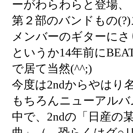
ーがわらわらと登場、
第２部のバンドもの(?
メンバーのギターにさ
というか14年前にBEA
で居て当然(^^;)
今度は2ndからやはり名
もちろんニューアルバ
中で、2ndの「日産の
曲」（←恐らくはグ○