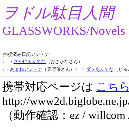
ヲドル駄目人間
GLASSWORKS/Novels
捕捉済み日記アンテナ
/ ・
さかにゃんてな
（おさかなさん）
/ ・
あまねアンテナ
（天野優さん）
/ ・
ダメあんてな
（じゅ
携帯対応ページは
こち
http://www2d.biglobe.ne.jp
（動作確認：ez / willcom 