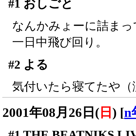
#1
おしごと
なんかみょーに詰まっ
一日中飛び回り。
#2
よる
気付いたら寝てたや（
2001年08月26日(
日
)
[
n
#1
THE BEATNIKS LIV