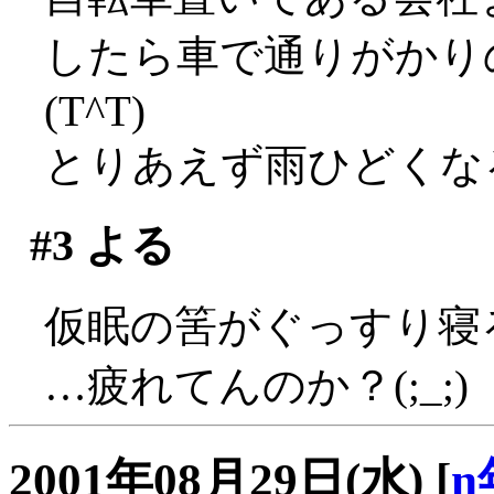
したら車で通りがかり
(T^T)
とりあえず雨ひどくな
#3
よる
仮眠の筈がぐっすり寝
…疲れてんのか？(;_;)
2001年08月29日(水)
[
n