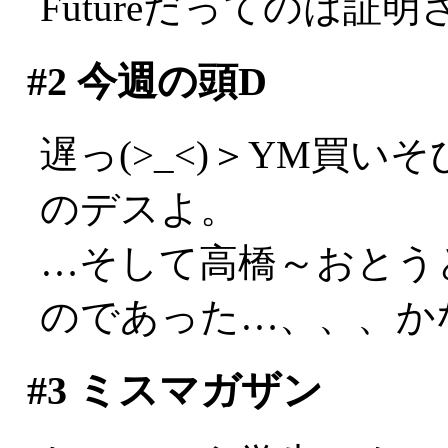
Futureだってのは証明
#2
今週の頭D
遅っ(>_<)＞YM買
のデスよ。
…そして高橋～おとう
のであった…、、、かな？
#3
ミスマガザン