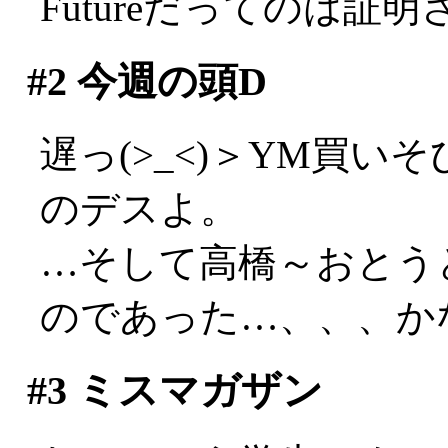
Futureだってのは証明
#2
今週の頭D
遅っ(>_<)＞YM買
のデスよ。
…そして高橋～おとう
のであった…、、、かな？
#3
ミスマガザン