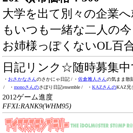
大学を出て別々の企業へ
もいつも一緒な二人の今
お姉様っぽくないOL百
日記リンク☆随時募集中です
・
おさかなさん
のさかにゃ日記
/ ・
佐倉雅人さん
の気まま散
/ ・
monoさんの
さぼり日記ensemble
/ ・
KAZさんの
KAZ兄
2012ゲーム進度
FFXI:RANK9(WHM95)