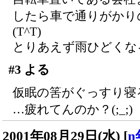
したら車で通りがかり
(T^T)
とりあえず雨ひどくな
#3
よる
仮眠の筈がぐっすり寝
…疲れてんのか？(;_;)
2001年08月29日(水)
[
n