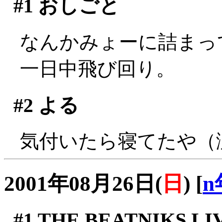
#1
おしごと
なんかみょーに詰まっ
一日中飛び回り。
#2
よる
気付いたら寝てたや（
2001年08月26日(
日
)
[
n
#1
THE BEATNIKS LIV