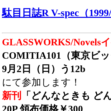
駄目日誌R V-spec（1999/
GLASSWORKS/Nove
COMITIA101（東京
9月2日（日）う12b
にて参加します！
新刊
「どんなときも どん
20P 領布価格￥300