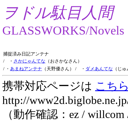
ヲドル駄目人間
GLASSWORKS/Novels
捕捉済み日記アンテナ
/ ・
さかにゃんてな
（おさかなさん）
/ ・
あまねアンテナ
（天野優さん）
/ ・
ダメあんてな
（じゅ
携帯対応ページは
こち
http://www2d.biglobe.ne.jp
（動作確認：ez / willcom 