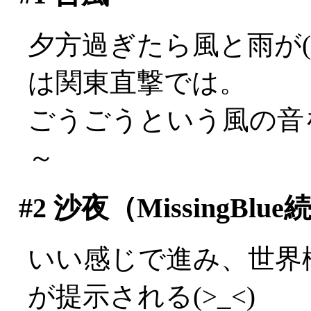
夕方過ぎたら風と雨が(
は関東直撃では。
ごうごうという風の音を聞
～
#2
沙夜（MissingBlu
いい感じで進み、世界
が提示される(>_<)