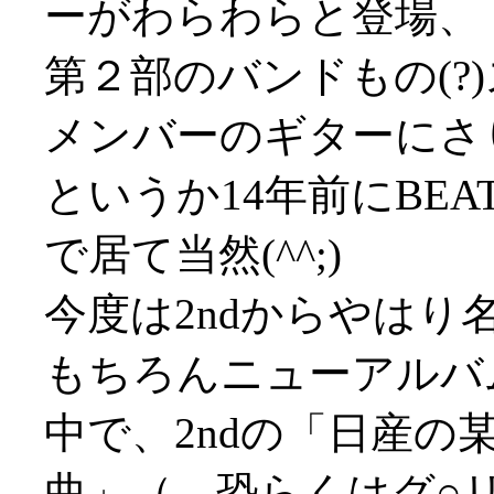
ーがわらわらと登場、
第２部のバンドもの(?
メンバーのギターにさ
というか14年前にBEA
で居て当然(^^;)
今度は2ndからやはり名
もちろんニューアルバ
中で、2ndの「日産の
曲」（←恐らくはグ○