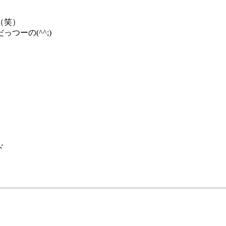
（笑）
ーの(^^;)
ド