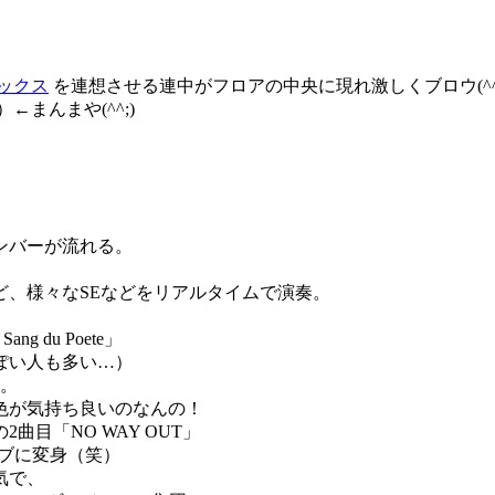
ックス
を連想させる連中がフロアの中央に現れ激しくブロウ(^^
←まんまや(^^;)
ンバーが流れる。
ど、様々なSEなどをリアルタイムで演奏。
 du Poete」
ぽい人も多い…）
へ。
色が気持ち良いのなんの！
目「NO WAY OUT」
ブに変身（笑）
気で、