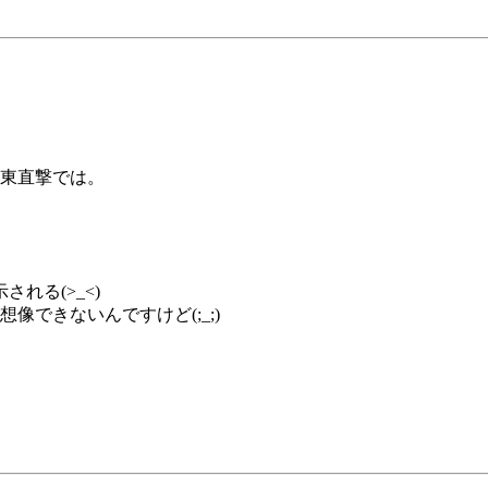
関東直撃では。
れる(>_<)
像できないんですけど(;_;)