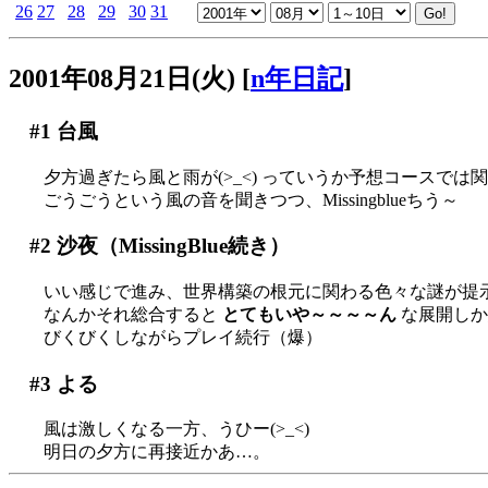
26
27
28
29
30
31
2001年08月21日(火)
[
n年日記
]
#1
台風
夕方過ぎたら風と雨が(>_<) っていうか予想コースでは
ごうごうという風の音を聞きつつ、Missingblueちう～
#2
沙夜（MissingBlue続き）
いい感じで進み、世界構築の根元に関わる色々な謎が提示さ
なんかそれ総合すると
とてもいや～～～～ん
な展開しか想
びくびくしながらプレイ続行（爆）
#3
よる
風は激しくなる一方、うひー(>_<)
明日の夕方に再接近かあ…。