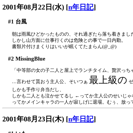
2001年08月22日(水)
[
n年日記
]
#1
台風
朝は雨風ひどかったものの、それ過ぎたら落ち着きまし
しかし山方面に仕事行くのは危険との事で一日内勤。
書類片付けまくりはいいが眠くてたまらん(@_@)
#2
MissingBlue
「中等部の女の子二人と屋上でランチタイム、贅沢っち
最上級の
…言わせて貰おう主人公、そいつぁ
ゼ
しかも手作り弁当だし、
しかも二人とも泣かせてるし ←ってか主人公のせいじゃないが
ってかメインキャラの一人が寂しげに退場。むぅ、放っ
2001年08月23日(木)
[
n年日記
]