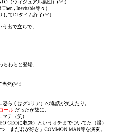
O（ヴィジュアル集団）(^^;)
en , Inevitable等々）
だりしてDJタイム終了(^^)
いう出で立ちで、
わらわらと登場、
然(^^;)
（←恐らくはグ○リア）の逸話が笑えたり。
コール
だったが故に、
←マテ（笑）
EO GEOに収録）というオチまでついてた（爆）
つ「まだ君が好き」COMMON MAN等を演奏。