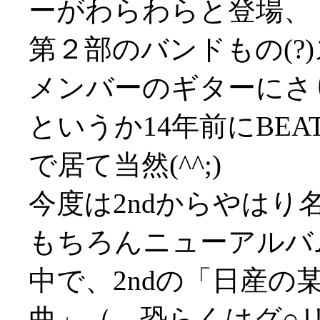
ーがわらわらと登場、
第２部のバンドもの(?
メンバーのギターにさ
というか14年前にBEA
で居て当然(^^;)
今度は2ndからやはり名
もちろんニューアルバ
中で、2ndの「日産の
曲」（←恐らくはグ○