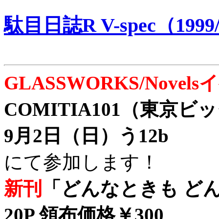
駄目日誌R V-spec（1999/
GLASSWORKS/Nove
COMITIA101（東京
9月2日（日）う12b
にて参加します！
新刊
「どんなときも どん
20P 領布価格￥300