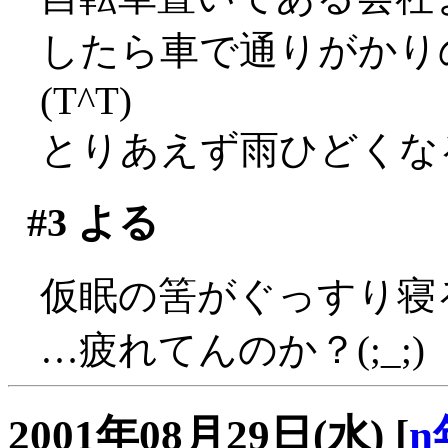
したら車で通りがかり
(T^T)
とりあえず雨ひどくな
#3
よる
仮眠の筈がぐっすり寝
…疲れてんのか？(;_;)
2001年08月29日(水)
[
n