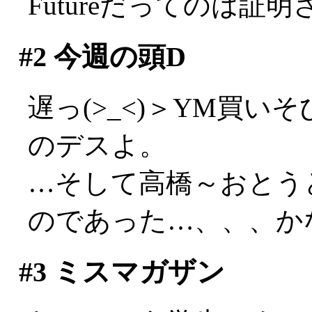
Futureだってのは証明
#2
今週の頭D
遅っ(>_<)＞YM買
のデスよ。
…そして高橋～おとう
のであった…、、、かな？
#3
ミスマガザン