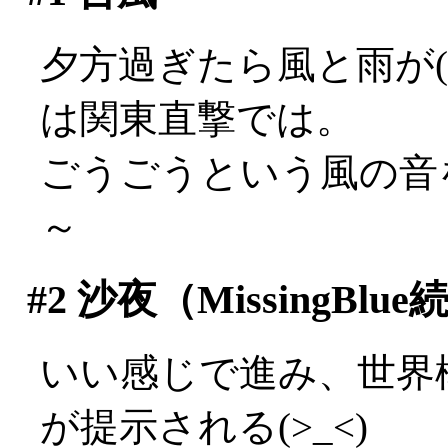
夕方過ぎたら風と雨が(
は関東直撃では。
ごうごうという風の音を聞
～
#2
沙夜（MissingBlu
いい感じで進み、世界
が提示される(>_<)