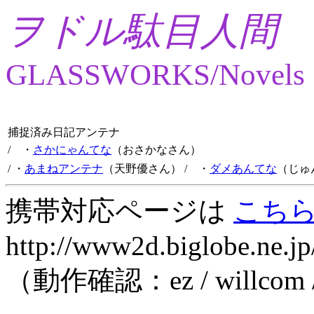
ヲドル駄目人間
GLASSWORKS/Novels
捕捉済み日記アンテナ
/ ・
さかにゃんてな
（おさかなさん）
/ ・
あまねアンテナ
（天野優さん）
/ ・
ダメあんてな
（じゅ
携帯対応ページは
こち
http://www2d.biglobe.ne.jp
（動作確認：ez / willcom 