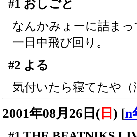
#1
おしごと
なんかみょーに詰まっ
一日中飛び回り。
#2
よる
気付いたら寝てたや（
2001年08月26日(
日
)
[
n
#1
THE BEATNIKS LIV