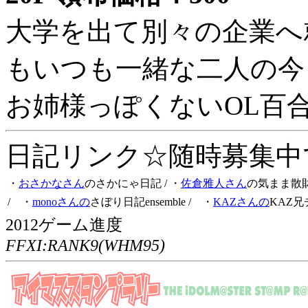
大学を出て別々の企業へ
もいつも一緒な二人の今
お姉様っぽくないOL百
日記リンク☆随時募集中です
・
おさかなさん
のさかにゃ日記
/ ・
佐倉雅人さん
の気まま散
/ ・
monoさんの
さぼり日記ensemble
/ ・
KAZさんの
KAZ兄
2012ゲーム進度
FFXI:RANK9(WHM95)