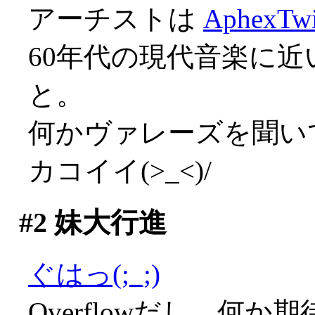
アーチストは
AphexTw
60年代の現代音楽に
と。
何かヴァレーズを聞いてい
カコイイ(>_<)/
#2
妹大行進
ぐはっ(;_;)
Overflowだし、何