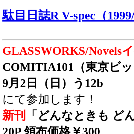
駄目日誌R V-spec（1999/
GLASSWORKS/Nove
COMITIA101（東京
9月2日（日）う12b
にて参加します！
新刊
「どんなときも どん
20P 領布価格￥300