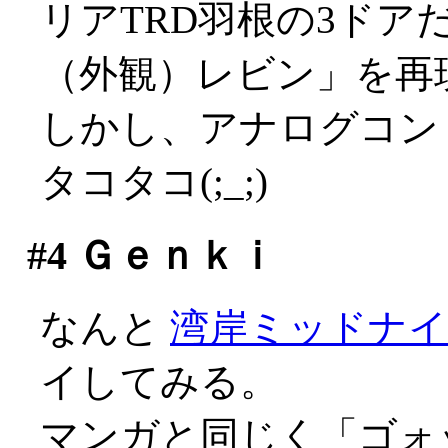
リアTRD羽根の3ドア
（外観）レビン」を再
しかし、アナログコン
タコタコ(;_;)
#4
Ｇｅｎｋｉ
なんと
湾岸ミッドナ
イしてみる。
マンガと同じく「ゴォ