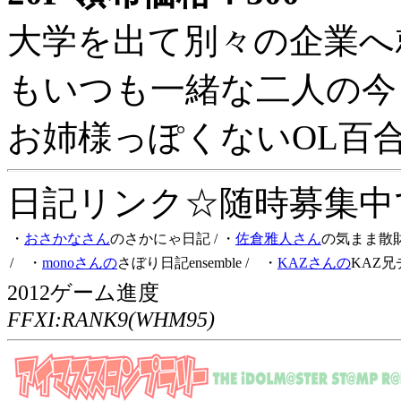
大学を出て別々の企業へ
もいつも一緒な二人の今
お姉様っぽくないOL百
日記リンク☆随時募集中です
・
おさかなさん
のさかにゃ日記
/ ・
佐倉雅人さん
の気まま散
/ ・
monoさんの
さぼり日記ensemble
/ ・
KAZさんの
KAZ兄
2012ゲーム進度
FFXI:RANK9(WHM95)