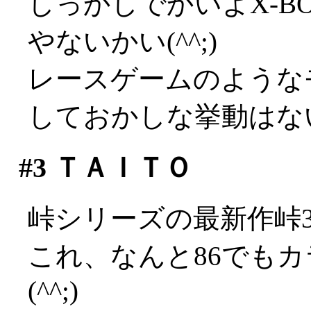
しっかしでかいよX-B
やないかい(^^;)
レースゲームのような
しておかしな挙動はな
#3
ＴＡＩＴＯ
峠シリーズの最新作峠
これ、なんと86でも
(^^;)