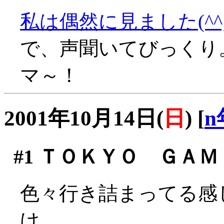
私は偶然に見ました(^^;
で、声聞いてびっくり
マ～！
2001年10月14日(
日
)
[
n
#1
ＴＯＫＹＯ ＧＡＭＥ 
色々行き詰まってる感
け。