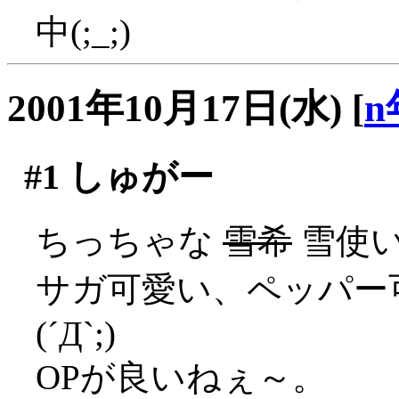
中(;_;)
2001年10月17日(水)
[
n
#1
しゅがー
ちっちゃな
雪希
雪使
サガ可愛い、ペッパー
(´Д`;)
OPが良いねぇ～。