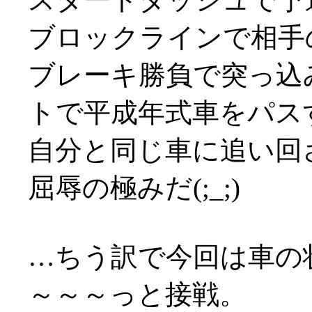
ブロックラインで相手
ブレーキ勝負で突っ込
トで平成年式車をパス
自分と同じ車に追い回
屈辱の極みだ(;_;)
…ちう訳で今回は車の
～～～っと接戦。