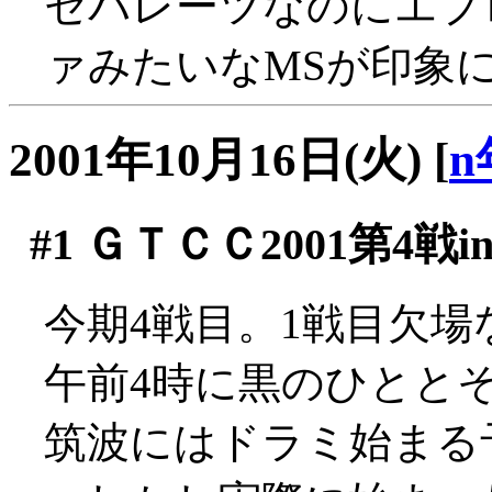
セパレーツなのにエプ
ァみたいなMSが印象に
2001年10月16日(火)
[
n
#1
ＧＴＣＣ2001第4戦i
今期4戦目。1戦目欠場
午前4時に黒のひとと
筑波にはドラミ始まる