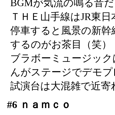
BGMが気流の鳴る音
ＴＨＥ山手線はJR東日
停車すると風景の新幹
するのがお茶目（笑）
ブラボーミュージック
んがステージでデモプ
試演台は大混雑で近寄れず
#6
ｎａｍｃｏ