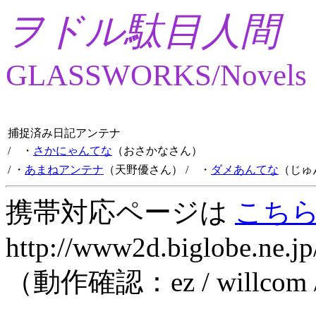
ヲドル駄目人間
GLASSWORKS/Novels
捕捉済み日記アンテナ
/ ・
さかにゃんてな
（おさかなさん）
/ ・
あまねアンテナ
（天野優さん）
/ ・
ダメあんてな
（じゅ
携帯対応ページは
こち
http://www2d.biglobe.ne.jp
（動作確認：ez / willcom 