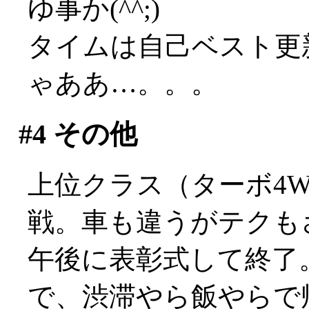
ゆ事か(^^;)
タイムは自己ベスト更
ゃああ…。。。
#4
その他
上位クラス（ターボ4
戦。車も違うがテクもさす
午後に表彰式して終了
で、渋滞やら飯やらで