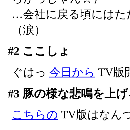
…会社に戻る頃にはた
（涙）
#2
ここしょ
ぐはっ
今日から
TV版
#3
豚の様な悲鳴を上げ
こちらの
TV版はなん