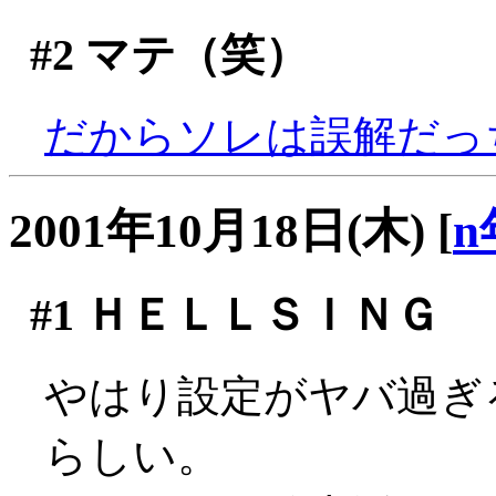
#2
マテ（笑）
だからソレは誤解だっ
2001年10月18日(木)
[
n
#1
ＨＥＬＬＳＩＮＧ
やはり設定がヤバ過ぎ
らしい。